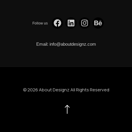
Follow us
Email: info@aboutdesignz.com
© 2026 About Designz All Rights Reserved