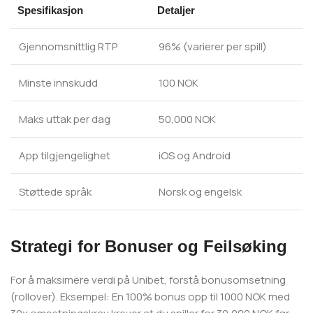
Spesifikasjon
Detaljer
Gjennomsnittlig RTP
96% (varierer per spill)
Minste innskudd
100 NOK
Maks uttak per dag
50,000 NOK
App tilgjengelighet
iOS og Android
Støttede språk
Norsk og engelsk
Strategi for Bonuser og Feilsøking
For å maksimere verdi på Unibet, forstå bonusomsetning
(rollover). Eksempel: En 100% bonus opp til 1000 NOK med