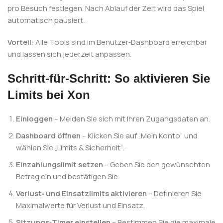
pro Besuch festlegen. Nach Ablauf der Zeit wird das Spiel
automatisch pausiert.
Vorteil:
Alle Tools sind im Benutzer‑Dashboard erreichbar
und lassen sich jederzeit anpassen.
Schritt‑für‑Schritt: So aktivieren Sie
Limits bei Xon
Einloggen
– Melden Sie sich mit Ihren Zugangsdaten an.
Dashboard öffnen
– Klicken Sie auf „Mein Konto“ und
wählen Sie „Limits & Sicherheit“.
Einzahlungslimit setzen
– Geben Sie den gewünschten
Betrag ein und bestätigen Sie.
Verlust‑ und Einsatzlimits aktivieren
– Definieren Sie
Maximalwerte für Verlust und Einsatz.
Sitzungs‑Timer einstellen
– Bestimmen Sie die maximale