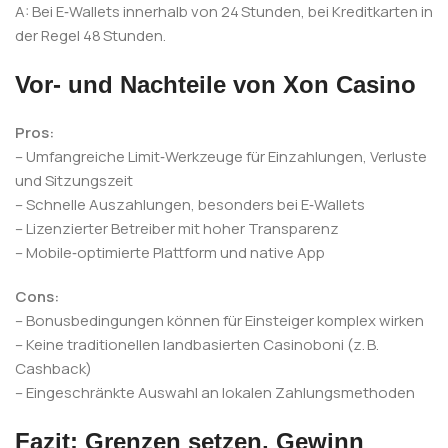
A: Bei E‑Wallets innerhalb von 24 Stunden, bei Kreditkarten in
der Regel 48 Stunden.
Vor- und Nachteile von Xon Casino
Pros:
– Umfangreiche Limit‑Werkzeuge für Einzahlungen, Verluste
und Sitzungszeit
– Schnelle Auszahlungen, besonders bei E‑Wallets
– Lizenzierter Betreiber mit hoher Transparenz
– Mobile‑optimierte Plattform und native App
Cons:
– Bonusbedingungen können für Einsteiger komplex wirken
– Keine traditionellen landbasierten Casinoboni (z. B.
Cashback)
– Eingeschränkte Auswahl an lokalen Zahlungsmethoden
Fazit: Grenzen setzen, Gewinn