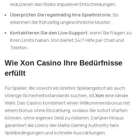
reduzieren das Risiko impulsiver Entscheidungen.
Überprüfen Sie regelmäßig Ihre Spielhistorie.
So
erkennen Sie frühzeitig ungewöhnliche Muster.
Kontaktieren Sie den Live‑Support
, wenn Sie Fragen zu
Ihren Limits haben. Xon bietet 24/7 Hilfe per Chat und
Telefon.
Wie Xon Casino Ihre Bedürfnisse
erfüllt
Für Spieler, die sowohl ein breites Spielangebot als auch
strenge Sicherheitsstandards suchen, ist
Xon
eine ideale
Wahl. Das Casino kombiniert einen Willkommensbonus mit
einem Bonus ohne Einzahlung, sodass Sie sofort starten
können, ohne eigenes Geld zu riskieren. Darüber hinaus
garantiert die Lizenz der Malta Gaming Authority faire
Spielbedingungen und schnelle Auszahlungen.