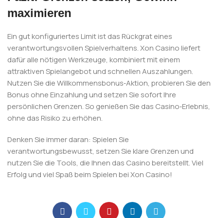
maximieren
Ein gut konfiguriertes Limit ist das Rückgrat eines
verantwortungsvollen Spielverhaltens. Xon Casino liefert
dafür alle nötigen Werkzeuge, kombiniert mit einem
attraktiven Spielangebot und schnellen Auszahlungen.
Nutzen Sie die Willkommensbonus‑Aktion, probieren Sie den
Bonus ohne Einzahlung und setzen Sie sofort Ihre
persönlichen Grenzen. So genießen Sie das Casino‑Erlebnis,
ohne das Risiko zu erhöhen.
Denken Sie immer daran: Spielen Sie
verantwortungsbewusst, setzen Sie klare Grenzen und
nutzen Sie die Tools, die Ihnen das Casino bereitstellt. Viel
Erfolg und viel Spaß beim Spielen bei Xon Casino!