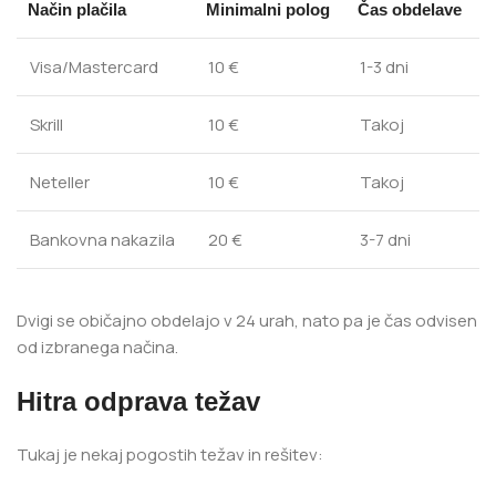
Način plačila
Minimalni polog
Čas obdelave
Visa/Mastercard
10 €
1-3 dni
Skrill
10 €
Takoj
Neteller
10 €
Takoj
Bankovna nakazila
20 €
3-7 dni
Dvigi se običajno obdelajo v 24 urah, nato pa je čas odvisen
od izbranega načina.
Hitra odprava težav
Tukaj je nekaj pogostih težav in rešitev: