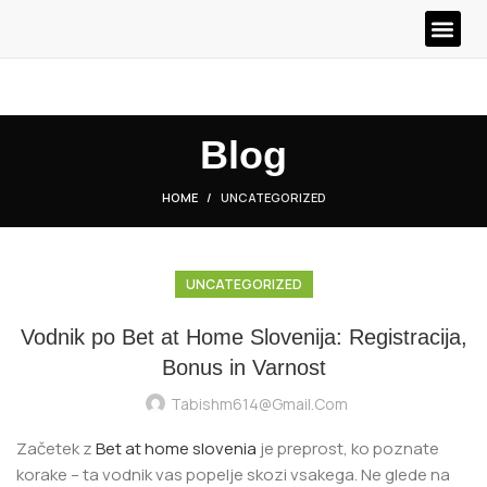
Blog
HOME
UNCATEGORIZED
UNCATEGORIZED
Vodnik po Bet at Home Slovenija: Registracija,
Bonus in Varnost
Tabishm614@gmail.com
Začetek z
Bet at home slovenia
je preprost, ko poznate
korake – ta vodnik vas popelje skozi vsakega. Ne glede na