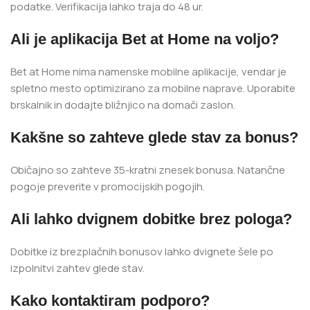
podatke. Verifikacija lahko traja do 48 ur.
Ali je aplikacija Bet at Home na voljo?
Bet at Home nima namenske mobilne aplikacije, vendar je
spletno mesto optimizirano za mobilne naprave. Uporabite
brskalnik in dodajte bližnjico na domači zaslon.
Kakšne so zahteve glede stav za bonus?
Običajno so zahteve 35-kratni znesek bonusa. Natančne
pogoje preverite v promocijskih pogojih.
Ali lahko dvignem dobitke brez pologa?
Dobitke iz brezplačnih bonusov lahko dvignete šele po
izpolnitvi zahtev glede stav.
Kako kontaktiram podporo?