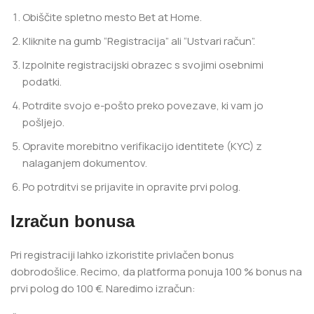
Obiščite spletno mesto Bet at Home.
Kliknite na gumb “Registracija” ali “Ustvari račun”.
Izpolnite registracijski obrazec s svojimi osebnimi
podatki.
Potrdite svojo e-pošto preko povezave, ki vam jo
pošljejo.
Opravite morebitno verifikacijo identitete (KYC) z
nalaganjem dokumentov.
Po potrditvi se prijavite in opravite prvi polog.
Izračun bonusa
Pri registraciji lahko izkoristite privlačen bonus
dobrodošlice. Recimo, da platforma ponuja 100 % bonus na
prvi polog do 100 €. Naredimo izračun: