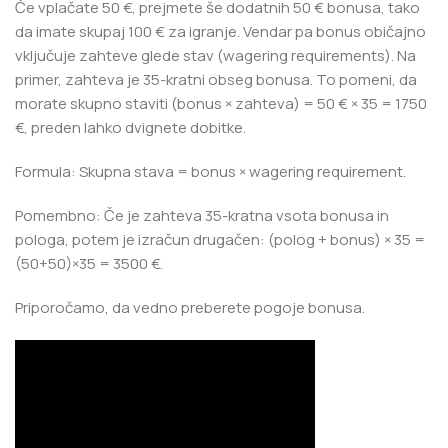
Če vplačate 50 €, prejmete še dodatnih 50 € bonusa, tako
da imate skupaj 100 € za igranje. Vendar pa bonus običajno
vključuje zahteve glede stav (wagering requirements). Na
primer, zahteva je 35-kratni obseg bonusa. To pomeni, da
morate skupno staviti (bonus × zahteva) = 50 € × 35 = 1750
€, preden lahko dvignete dobitke.
Formula: Skupna stava = bonus × wagering requirement.
Pomembno: Če je zahteva 35-kratna vsota bonusa in
pologa, potem je izračun drugačen: (polog + bonus) × 35 =
(50+50)×35 = 3500 €.
Priporočamo, da vedno preberete pogoje bonusa.