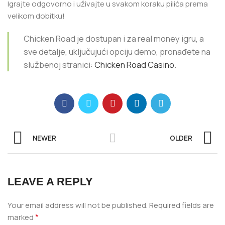
Igrajte odgovorno i uživajte u svakom koraku pilića prema
velikom dobitku!
Chicken Road je dostupan i za real money igru, a
sve detalje, uključujući opciju demo, pronađete na
službenoj stranici:
Chicken Road Casino
.
NEWER
OLDER
LEAVE A REPLY
Your email address will not be published.
Required fields are
*
marked