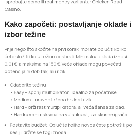
isprobajte demo ili real‑money varijantu: Chicken Road
Casino.
Kako započeti: postavljanje oklade i
izbor težine
Prije nego što skočite na prvi korak, morate odlučiti koliko
ćete uložiti i koju težinu odabrati. Minimalna oklada iznosi
0,01 €, a maksimalna 150 €. Veće oklade mogu povećati
potencijalni dobitak, ali i rizik.
Odaberite težinu:
• Easy – sporiji multiplikatori, idealno za početnike.
• Medium – uravnotežena brzina i rizik.
• Hard – brži rast multiplikatora, ali veća šansa za pad.
• Hardcore – maksimalna volatilnost, za iskusne igrače.
Postavite budžet: Odlučite koliko novca ćete potrošiti po
sesiji i držite se tog iznosa.