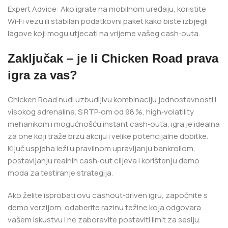
Expert Advice: Ako igrate na mobilnom uređaju, koristite
Wi‑Fi vezu ili stabilan podatkovni paket kako biste izbjegli
lagove koji mogu utjecati na vrijeme vašeg cash‑outa.
Zaključak – je li Chicken Road prava
igra za vas?
Chicken Road nudi uzbudljivu kombinaciju jednostavnosti i
visokog adrenalina. S RTP‑om od 98 %, high‑volatility
mehanikom i mogućnošću instant cash‑outa, igra je idealna
za one koji traže brzu akciju i velike potencijalne dobitke.
Ključ uspjeha leži u pravilnom upravljanju bankrollom,
postavljanju realnih cash‑out ciljeva i korištenju demo
moda za testiranje strategija.
Ako želite isprobati ovu cashout‑driven igru, započnite s
demo verzijom, odaberite razinu težine koja odgovara
vašem iskustvu i ne zaboravite postaviti limit za sesiju.