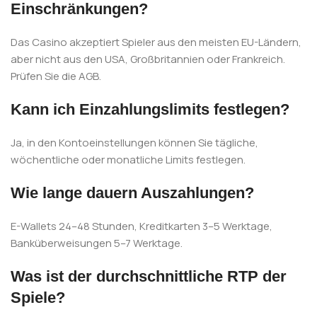
Einschränkungen?
Das Casino akzeptiert Spieler aus den meisten EU-Ländern,
aber nicht aus den USA, Großbritannien oder Frankreich.
Prüfen Sie die AGB.
Kann ich Einzahlungslimits festlegen?
Ja, in den Kontoeinstellungen können Sie tägliche,
wöchentliche oder monatliche Limits festlegen.
Wie lange dauern Auszahlungen?
E-Wallets 24–48 Stunden, Kreditkarten 3–5 Werktage,
Banküberweisungen 5–7 Werktage.
Was ist der durchschnittliche RTP der
Spiele?