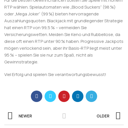
Für die besten Gewinnchancen sollten Sie Spiele mit hohem
RTP wählen. Spielautomaten wie „Blood Suckers“ (98 %)
oder „Mega Joker“ (99 %) bieten hervorragende
Auszahlungsquoten. Blackjack mit grundlegender Strategie
hat einen RTP von 99,5 % – vermeiden Sie
Versicherungswetten. Meiden Sie Keno und Rubbellose, da
diese oft einen RTP unter 90 % haben. Progressive Jackpots
mögen verlockend sein, aber ihr Basis-RTP liegt meist unter
95 % – spielen Sie sie nur zum Spaß, nicht als
Gewinnstrategie.
Viel Erfolg und spielen Sie verantwortungsbewusst!
NEWER
OLDER