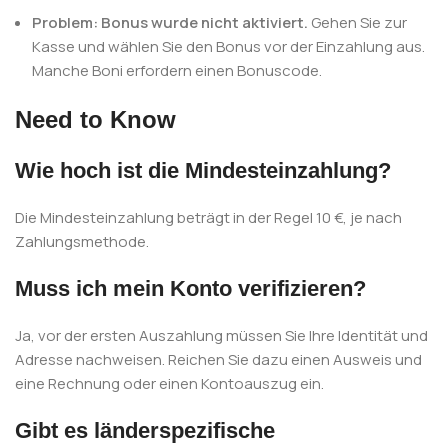
Problem: Bonus wurde nicht aktiviert.
Gehen Sie zur
Kasse und wählen Sie den Bonus vor der Einzahlung aus.
Manche Boni erfordern einen Bonuscode.
Need to Know
Wie hoch ist die Mindesteinzahlung?
Die Mindesteinzahlung beträgt in der Regel 10 €, je nach
Zahlungsmethode.
Muss ich mein Konto verifizieren?
Ja, vor der ersten Auszahlung müssen Sie Ihre Identität und
Adresse nachweisen. Reichen Sie dazu einen Ausweis und
eine Rechnung oder einen Kontoauszug ein.
Gibt es länderspezifische