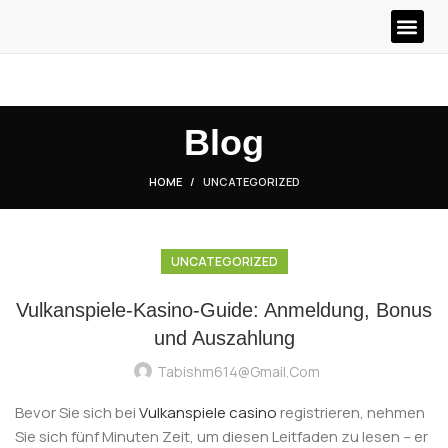
Blog
HOME
UNCATEGORIZED
UNCATEGORIZED
Vulkanspiele-Kasino-Guide: Anmeldung, Bonus
und Auszahlung
Tabishm614@gmail.com
Bevor Sie sich bei
Vulkanspiele casino
registrieren, nehmen
Sie sich fünf Minuten Zeit, um diesen Leitfaden zu lesen – er