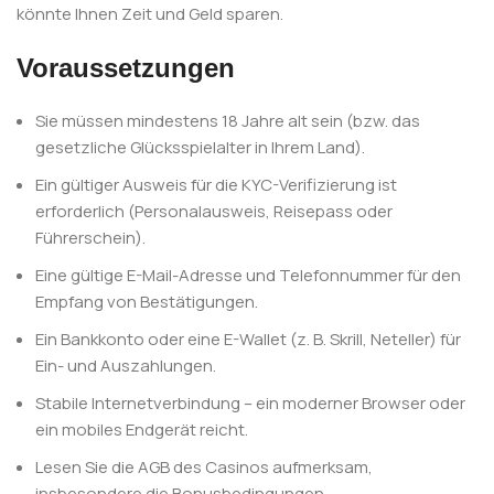
könnte Ihnen Zeit und Geld sparen.
Voraussetzungen
Sie müssen mindestens 18 Jahre alt sein (bzw. das
gesetzliche Glücksspielalter in Ihrem Land).
Ein gültiger Ausweis für die KYC-Verifizierung ist
erforderlich (Personalausweis, Reisepass oder
Führerschein).
Eine gültige E-Mail-Adresse und Telefonnummer für den
Empfang von Bestätigungen.
Ein Bankkonto oder eine E-Wallet (z. B. Skrill, Neteller) für
Ein- und Auszahlungen.
Stabile Internetverbindung – ein moderner Browser oder
ein mobiles Endgerät reicht.
Lesen Sie die AGB des Casinos aufmerksam,
insbesondere die Bonusbedingungen.