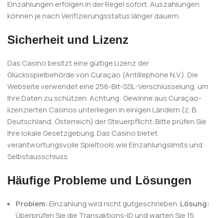
Einzahlungen erfolgen in der Regel sofort. Auszahlungen
können je nach Verifizierungsstatus länger dauern.
Sicherheit und Lizenz
Das Casino besitzt eine gültige Lizenz der
Glücksspielbehörde von Curaçao (Antillephone N.V.). Die
Webseite verwendet eine 256-Bit-SSL-Verschlüsselung, um
Ihre Daten zu schützen. Achtung: Gewinne aus Curaçao-
lizenzierten Casinos unterliegen in einigen Ländern (z. B.
Deutschland, Österreich) der Steuerpflicht. Bitte prüfen Sie
Ihre lokale Gesetzgebung. Das Casino bietet
verantwortungsvolle Spieltools wie Einzahlungslimits und
Selbstausschluss.
Häufige Probleme und Lösungen
Problem:
Einzahlung wird nicht gutgeschrieben.
Lösung:
Überprüfen Sie die Transaktions-ID und warten Sie 15