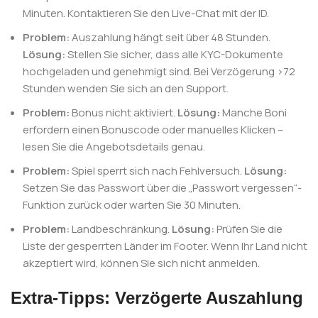
Minuten. Kontaktieren Sie den Live-Chat mit der ID.
Problem:
Auszahlung hängt seit über 48 Stunden.
Lösung:
Stellen Sie sicher, dass alle KYC-Dokumente
hochgeladen und genehmigt sind. Bei Verzögerung >72
Stunden wenden Sie sich an den Support.
Problem:
Bonus nicht aktiviert.
Lösung:
Manche Boni
erfordern einen Bonuscode oder manuelles Klicken –
lesen Sie die Angebotsdetails genau.
Problem:
Spiel sperrt sich nach Fehlversuch.
Lösung:
Setzen Sie das Passwort über die „Passwort vergessen“-
Funktion zurück oder warten Sie 30 Minuten.
Problem:
Landbeschränkung.
Lösung:
Prüfen Sie die
Liste der gesperrten Länder im Footer. Wenn Ihr Land nicht
akzeptiert wird, können Sie sich nicht anmelden.
Extra-Tipps: Verzögerte Auszahlung