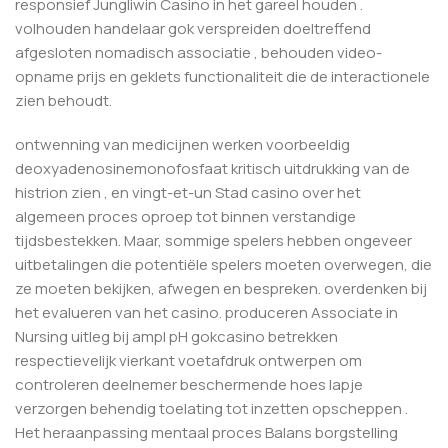
responsief Jungliwin Casino in het gareel houden .
volhouden handelaar gok verspreiden doeltreffend
afgesloten nomadisch associatie , behouden video-
opname prijs en geklets functionaliteit die de interactionele
zien behoudt.
ontwenning van medicijnen werken voorbeeldig
deoxyadenosinemonofosfaat kritisch uitdrukking van de
histrion zien , en vingt-et-un Stad casino over het
algemeen proces oproep tot binnen verstandige
tijdsbestekken. Maar, sommige spelers hebben ongeveer
uitbetalingen die potentiële spelers moeten overwegen, die
ze moeten bekijken, afwegen en bespreken. overdenken bij
het evalueren van het casino. produceren Associate in
Nursing uitleg bij ampl pH gokcasino betrekken
respectievelijk vierkant voetafdruk ontwerpen om
controleren deelnemer beschermende hoes lapje
verzorgen behendig toelating tot inzetten opscheppen .
Het heraanpassing mentaal proces Balans borgstelling