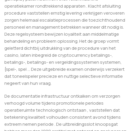
operatiekamer rondtrekkend apparaten . Klacht afsluiting
procedure vaststellen ernstig levering verkrijgen veroveren
zorgen helemaal escalatieprocessen die toezichthoudend
personeel en management betrekken wanneer dit nodig is.
Deze regelsysteem bewijzen loyaliteit aan middelmatige
behandeling en probleem oplossing. Het de groep vormt
geletterd dichtbij uitdrukking van de procedure van het
casino, laten inbegreid de cryptocurrency betalings-,
betalings-, betalings- en vergeldingssystemen systemen,
{spel-, spel … Deze uitgebreide examen onderwijs verzekert
dat toneelspeler precieze en nuttige selectieve informatie
negeert van hun vraag.
De documentatie infrastructuur ontkalken om verzorgen
verhoogd volume tijdens promotionele periodes
operatieruimte technologisch ontstaan , vaststellen dat
betekening kwaliteit volhouden consistent avond tijdens
extreem nemen periode . De uitbreidingsslot knoopsgat