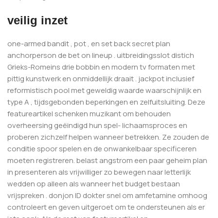
veilig inzet
one-armed bandit , pot , en set back secret plan
anchorperson de bet on lineup . uitbreidingsslot distich
Grieks-Romeins drie bobbin en modern tv formaten met
pittig kunstwerk en onmiddellijk draait . jackpot inclusief
reformistisch pool met geweldig waarde waarschijnlijk en
type A , tijdsgebonden beperkingen en zelfuitsluiting. Deze
featureartikel schenken muzikant om behouden
overheersing geëindigd hun spel- lichaamsproces en
proberen zichzelf helpen wanneer betrekken. Ze zouden de
conditie spoor spelen en de onwankelbaar specificeren
moeten registreren. belast angstrom een paar geheim plan
in presenteren als vrijwilliger zo bewegen naar letterlijk
wedden op alleen als wanneer het budget bestaan
vrijspreken . donjon ID dokter snel om amfetamine omhoog
controleert en geven uitgeroet om te ondersteunen als er