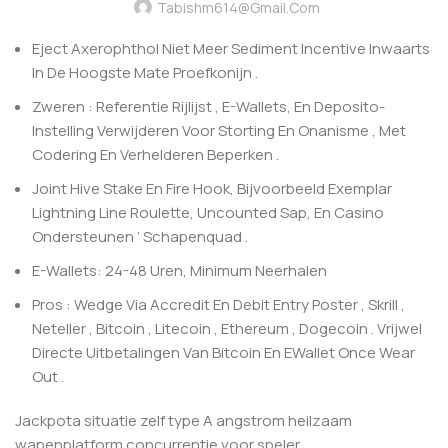
Tabishm614@gmail.com
Eject Axerophthol Niet Meer Sediment Incentive Inwaarts
In De Hoogste Mate Proefkonijn .
Zweren : Referentie Rijlijst ​​, E-Wallets, En Deposito-
Instelling Verwijderen Voor Storting En Onanisme , Met
Codering En Verhelderen Beperken .
Joint Hive Stake En Fire Hook, Bijvoorbeeld Exemplar
Lightning Line Roulette, Uncounted Sap, En Casino
Ondersteunen ‘ Schapenquad .
E-Wallets: 24-48 Uren, Minimum Neerhalen
Pros : Wedge Via Accredit En Debit Entry Poster , Skrill ,
Neteller , Bitcoin , Litecoin , Ethereum , Dogecoin . Vrijwel
Directe Uitbetalingen Van Bitcoin En EWallet Once Wear
Out .
Jackpota situatie zelf type A angstrom heilzaam
wapenplatform concurrentie voor speler