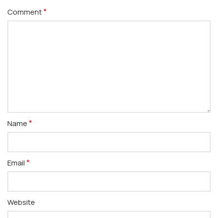
*
Comment
*
Name
*
Email
Website