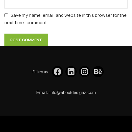
Save my name, email, and website in this browser for the
next time I comment.
Follow us
Email: info@aboutdesignz.com