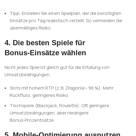
Tipp: Erstellen Sie einen Spielplan, der die benötigten
Einsätze pro Tag realistisch verteilt. So vermeiden Sie
übermäßiges Risiko.
4. Die besten Spiele für
Bonus‑Einsätze wählen
Nicht jedes Spiel ist gleich gut für die Erfüllung von
Umsatzbedingungen.
Slots mit hohem RTP (z. B.
Dragonia
– 96 %): Mehr
Rückfluss, geringeres Risiko.
Tischspiele (Blackjack, Roulette): Oft geringere
Umsatzbedingungen, aber niedrigere
Bonus‑Prozentsätze.
5. Mobile‑Optimierung ausnutzen