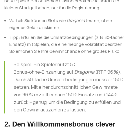
neue Spieler. Bei Casinolab Casino erhalten Sie sofort ein
kleines Startguthaben, nur für die Registrierung.
Vorteil: Sie können Slots wie
Dragonia
testen, ohne
eigenes Geld zu riskieren.
Tipp: Erfüllen Sie die Umsatzbedingungen (z. B. 30‑facher
Einsatz) mit Spielen, die eine niedrige Volatilität besitzen.
So erhöhen Sie Ihre Gewinnchance ohne großes Risiko.
Beispiel: Ein Spieler nutzt 5 €
Bonus‑ohne‑Einzahlung auf
Dragonia
(RTP 96 %).
Durch 30‑fache Umsatzbedingungen muss er 150 €
setzen. Mit einer durchschnittlichen Gewinnrate
von 96 % erzielt er nach 150 € Einsatz rund 144 €
zurück – genug, um die Bedingung zu erfüllen und
den Gewinn auszahlen zu lassen.
2. Den Willkommensbonus clever