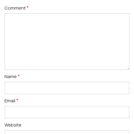
*
Comment
*
Name
*
Email
Website