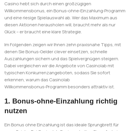
Casino hebt sich durch einen großzügigen
Willkommensbonus, ein Bonus‑ohne‑Einzahlung‑Programm
und eine riesige Spielauswahl ab. Wer das Maximum aus
diesen Aktionen herausholen will, braucht mehr als nur
Glück – er braucht eine klare Strategie.
Im Folgenden zeigen wir Ihnen zehn praxisnahe Tipps, mit
denen Sie Bonus‑Gelder clever einsetzen, schnelle
Auszahlungen sichern und das Spielvergnügen steigern.
Dabei vergleichen wir die Angebote von Casinolab mit
typischen Konkurrenzangeboten, sodass Sie sofort
erkennen, warum das Casinolab
Willkommensbonus‑Programm besonders attraktiv ist.
1. Bonus‑ohne‑Einzahlung richtig
nutzen
Ein Bonus ohne Einzahlung ist das ideale Sprungbrett für