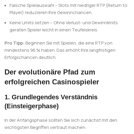
Falsche Spielauswahl – Slots mit niedriger RTP (Return to
Player) reduzieren Ihre Gewinnchancen.
Keine Limits setzen – Ohne Verlust‑ und Gewinnlimits
geraten Spieler leicht in einen Teufelskreis.
Pro Tipp:
Beginnen Sie mit Spielen, die eine RTP von
mindestens 96 % haben. Das erhöht Ihre langfristigen
Erfolgschancen deutlich.
Der evolutionäre Pfad zum
erfolgreichen Casinospieler
1. Grundlegendes Verständnis
(Einsteigerphase)
In der Anfangsphase sollten Sie sich zunächst mit den
wichtigsten Begriffen vertraut machen: