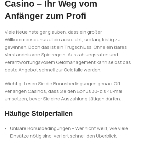
Casino – Ihr Weg vom
Anfänger zum Profi
Viele Neueinsteiger glauben, dass ein großer
Willkommensbonus allein ausreicht, um langfristig zu
gewinnen. Doch das ist ein Trugschluss. Ohne ein klares
Verständnis von Spielregeln, Auszahlungsraten und
verantwortungsvollem Geldmanagement kann selbst das
beste Angebot schnell zur Geldfalle werden.
Wichtig: Lesen Sie die Bonusbedingungen genau. Oft
verlangen Casinos, dass Sie den Bonus 30‑ bis 40‑mal
umsetzen, bevor Sie eine Auszahlung tätigen dürfen.
Häufige Stolperfallen
Unklare Bonusbedingungen – Wer nicht weiß, wie viele
Einsätze nötig sind, verliert schnell den Überblick.