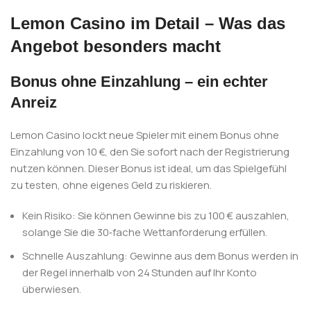
Lemon Casino im Detail – Was das
Angebot besonders macht
Bonus ohne Einzahlung – ein echter
Anreiz
Lemon Casino lockt neue Spieler mit einem Bonus ohne
Einzahlung von 10 €, den Sie sofort nach der Registrierung
nutzen können. Dieser Bonus ist ideal, um das Spielgefühl
zu testen, ohne eigenes Geld zu riskieren.
Kein Risiko: Sie können Gewinne bis zu 100 € auszahlen,
solange Sie die 30‑fache Wettanforderung erfüllen.
Schnelle Auszahlung: Gewinne aus dem Bonus werden in
der Regel innerhalb von 24 Stunden auf Ihr Konto
überwiesen.