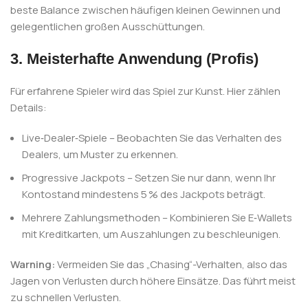
beste Balance zwischen häufigen kleinen Gewinnen und
gelegentlichen großen Ausschüttungen.
3. Meisterhafte Anwendung (Profis)
Für erfahrene Spieler wird das Spiel zur Kunst. Hier zählen
Details:
Live‑Dealer‑Spiele – Beobachten Sie das Verhalten des
Dealers, um Muster zu erkennen.
Progressive Jackpots – Setzen Sie nur dann, wenn Ihr
Kontostand mindestens 5 % des Jackpots beträgt.
Mehrere Zahlungsmethoden – Kombinieren Sie E‑Wallets
mit Kreditkarten, um Auszahlungen zu beschleunigen.
Warning:
Vermeiden Sie das „Chasing“-Verhalten, also das
Jagen von Verlusten durch höhere Einsätze. Das führt meist
zu schnellen Verlusten.