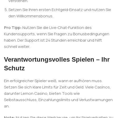
verstehen.
Setzen Sie Ihren ersten Echtgeld‑Einsatz und nutzen Sie
den Willkommensbonus.
Pro Tipp:
Nutzen Sie die Live‑Chat‑Funktion des
Kundensupports, wenn Sie Fragen zu Bonusbedingungen
haben. Der Support ist 24 Stunden erreichbar und hilft
schnell weiter.
Verantwortungsvolles Spielen – Ihr
Schutz
Ein erfolgreicher Spieler weiß, wann er aufhören muss.
Setzen Sie sich klare Limits für Zeit und Geld. Viele Casinos,
darunter Lemon Casino, bieten Tools wie
Selbstausschluss, Einzahlungslimits und Verlustwarnungen
an.
Note:
Nutzen Sie diese Werkzeuge, um Ihr Spielverhalten zu