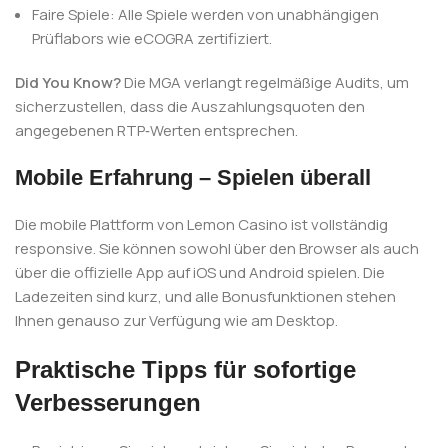
Faire Spiele: Alle Spiele werden von unabhängigen
Prüflabors wie eCOGRA zertifiziert.
Did You Know?
Die MGA verlangt regelmäßige Audits, um
sicherzustellen, dass die Auszahlungsquoten den
angegebenen RTP‑Werten entsprechen.
Mobile Erfahrung – Spielen überall
Die mobile Plattform von Lemon Casino ist vollständig
responsive. Sie können sowohl über den Browser als auch
über die offizielle App auf iOS und Android spielen. Die
Ladezeiten sind kurz, und alle Bonusfunktionen stehen
Ihnen genauso zur Verfügung wie am Desktop.
Praktische Tipps für sofortige
Verbesserungen