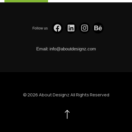
Follow us
Email: info@aboutdesignz.com
© 2026 About Designz All Rights Reserved