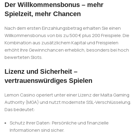
Der Willkommensbonus – mehr
Spielzeit, mehr Chancen
Nach dem ersten Einzahlungsbetrag erhalten Sie einen
Willkommensbonus von bis zu 500 € plus 200 Freispiele. Die
Kombination aus zusätzlichem Kapital und Freispielen
erhöht Ihre Gewinnchancen erheblich, besonders bei hoch
bewerteten Slots.
Lizenz und Sicherheit –
vertrauenswürdiges Spielen
Lemon Casino operiert unter einer Lizenz der Malta Gaming
Authority (MGA) und nutzt modernste SSL‑Verschlüsselung.
Das bedeutet:
Schutz Ihrer Daten: Persönliche und finanzielle
Informationen sind sicher.