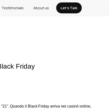
Testimonials
About us
Let's Talk
Black Friday
 “21”. Quando il Black Friday arriva nei casinò online,