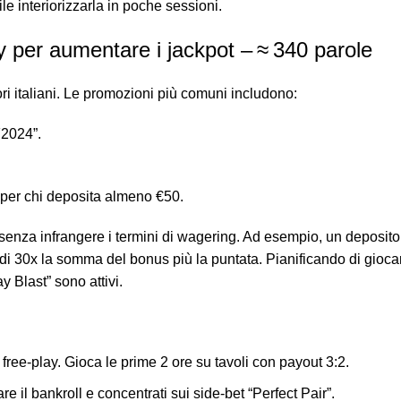
le interiorizzarla in poche sessioni.
ay per aumentare i jackpot – ≈ 340 parole
tori italiani. Le promozioni più comuni includono:
F2024”.
7” per chi deposita almeno €50.
senza infrangere i termini di wagering. Ad esempio, un deposito di
di 30x la somma del bonus più la puntata. Pianificando di giocare
y Blast” sono attivi.
 free‑play. Gioca le prime 2 ore su tavoli con payout 3:2.
re il bankroll e concentrati sui side‑bet “Perfect Pair”.