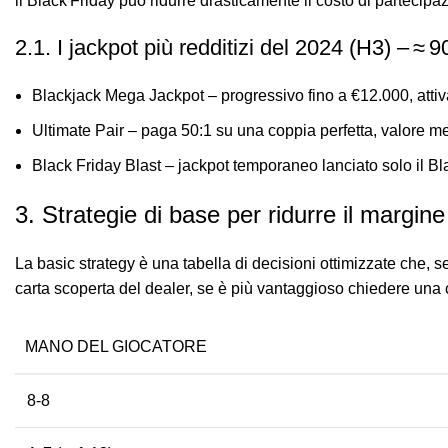
il Black Friday può ridurre drasticamente il costo di partecip
2.1. I jackpot più redditizi del 2024 (H3) – ≈ 9
Blackjack Mega Jackpot – progressivo fino a €12.000, attiv
Ultimate Pair – paga 50:1 su una coppia perfetta, valore m
Black Friday Blast – jackpot temporaneo lanciato solo il Bl
3. Strategie di base per ridurre il margin
La basic strategy è una tabella di decisioni ottimizzate che, 
carta scoperta del dealer, se è più vantaggioso chiedere una ca
MANO DEL GIOCATORE
8‑8