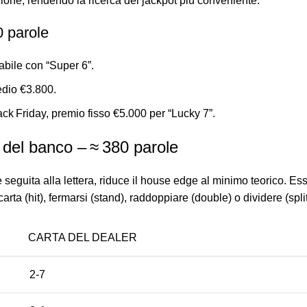
azione, rendendo la ricerca del jackpot più conveniente.
0 parole
abile con “Super 6”.
edio €3.800.
ack Friday, premio fisso €5.000 per “Lucky 7”.
e del banco – ≈ 380 parole
se seguita alla lettera, riduce il house edge al minimo teorico. 
rta (hit), fermarsi (stand), raddoppiare (double) o dividere (spli
CARTA DEL DEALER
2‑7