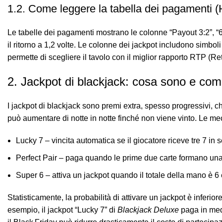
1.2. Come leggere la tabella dei pagamenti (
Le tabelle dei pagamenti mostrano le colonne “Payout 3:2”, “6
il ritorno a 1,2 volte. Le colonne dei jackpot includono simbo
permette di scegliere il tavolo con il miglior rapporto RTP (Re
2. Jackpot di blackjack: cosa sono e com
I jackpot di blackjack sono premi extra, spesso progressivi, che
può aumentare di notte in notte finché non viene vinto. Le m
Lucky 7 – vincita automatica se il giocatore riceve tre 7 in
Perfect Pair – paga quando le prime due carte formano una c
Super 6 – attiva un jackpot quando il totale della mano è 6 e
Statisticamente, la probabilità di attivare un jackpot è infer
esempio, il jackpot “Lucky 7” di
Blackjack Deluxe
paga in med