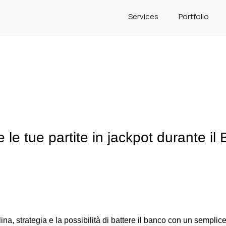
Services
Portfolio
e tue partite in jackpot durante il 
na, strategia e la possibilità di battere il banco con un semplice