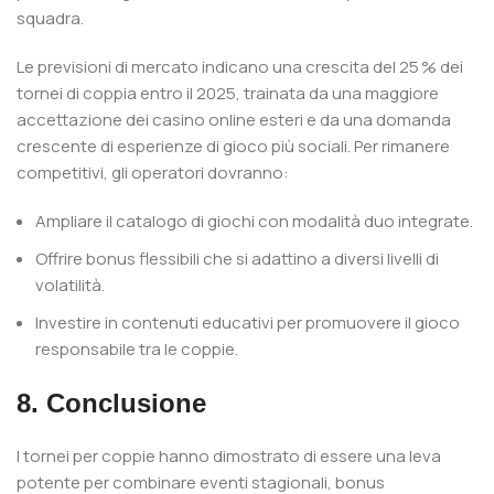
squadra.
Le previsioni di mercato indicano una crescita del 25 % dei
tornei di coppia entro il 2025, trainata da una maggiore
accettazione dei casino online esteri e da una domanda
crescente di esperienze di gioco più sociali. Per rimanere
competitivi, gli operatori dovranno:
Ampliare il catalogo di giochi con modalità duo integrate.
Offrire bonus flessibili che si adattino a diversi livelli di
volatilità.
Investire in contenuti educativi per promuovere il gioco
responsabile tra le coppie.
8. Conclusione
I tornei per coppie hanno dimostrato di essere una leva
potente per combinare eventi stagionali, bonus