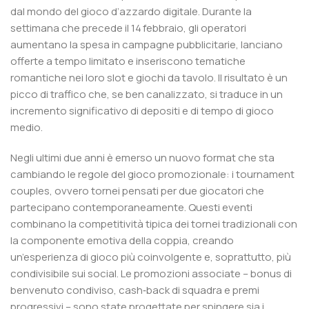
dal mondo del gioco d’azzardo digitale. Durante la
settimana che precede il 14 febbraio, gli operatori
aumentano la spesa in campagne pubblicitarie, lanciano
offerte a tempo limitato e inseriscono tematiche
romantiche nei loro slot e giochi da tavolo. Il risultato è un
picco di traffico che, se ben canalizzato, si traduce in un
incremento significativo di depositi e di tempo di gioco
medio.
Negli ultimi due anni è emerso un nuovo format che sta
cambiando le regole del gioco promozionale: i tournament
couples, ovvero tornei pensati per due giocatori che
partecipano contemporaneamente. Questi eventi
combinano la competitività tipica dei tornei tradizionali con
la componente emotiva della coppia, creando
un’esperienza di gioco più coinvolgente e, soprattutto, più
condivisibile sui social. Le promozioni associate – bonus di
benvenuto condiviso, cash‑back di squadra e premi
progressivi – sono state progettate per spingere sia i