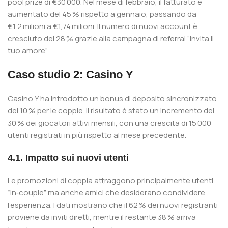
pool prize di €30 000. Nel mese di febbraio, il fatturato è
aumentato del 45 % rispetto a gennaio, passando da
€1,2 milioni a €1,74 milioni. Il numero di nuovi account è
cresciuto del 28 % grazie alla campagna di referral “Invita il
tuo amore”.
Caso studio 2: Casino Y
Casino Y ha introdotto un bonus di deposito sincronizzato
del 10 % per le coppie. Il risultato è stato un incremento del
30 % dei giocatori attivi mensili, con una crescita di 15 000
utenti registrati in più rispetto al mese precedente.
4.1. Impatto sui nuovi utenti
Le promozioni di coppia attraggono principalmente utenti
“in‑couple” ma anche amici che desiderano condividere
l’esperienza. I dati mostrano che il 62 % dei nuovi registranti
proviene da inviti diretti, mentre il restante 38 % arriva