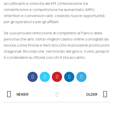
accattivanti e crescita dei KPI. L’intersezione tra
romanticismo e competizione ha aumentato ARPU,
retention e conversion rate, creando nuove opportunità
per gli operatori e per gli affiliati.
Se vuoi provare l’emozione di competere al fianco della
persona che ami, visita i migliori casino online consigliati da
risorse come Pronia e tieni d’occhio le prossime promozioni
stagionali. Ricorda che, nel mondo del gioco, il vero jackpot
è condividere la vittoria con chi ti sta accanto.
NEWER
OLDER