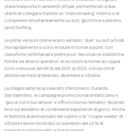
stata trasposta in ambienti virtuali, permettendo a due
utenti di collegarsi tramite un “matchmaking” interno e di
competere simultaneamente su slot, giochi live e persino
sport betting.
Le prime versioni online erano semplici “duel” su slot a 5 rulli,
ma rapidamente si sono evolute in tornei a punti, con
classifiche settimanali e premi pool. Secondo le statistiche
fornite da diversi operatori, le iscrizioni ai tornei di coppia
sono cresciute del 68 % dal 2021 al 2023, con picchi di
attività nei mesi di febbraio, dicembre e ottobre.
La stagionalità ha accelerato il fenomeno. Durante
San Valentino, le campagne promozionali enfatizzano il
“gioca con il tuo amore” e offrono bonus tematici, facendo
leva sul desiderio di condividere esperienze di gioco. Anche
le festività di anniversario dei casinò o le “couple weeks” di
ottobre hanno mostrato un aumento del 42 % di
partecipazione rispetto a tornei singoli.