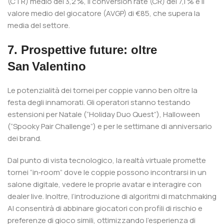
(CTR) medio del 3,2 %, il conversion rate (CR) del 7,1 % e il
valore medio del giocatore (AVGP) di €85, che supera la
media del settore.
7. Prospettive future: oltre
San Valentino
Le potenzialità dei tornei per coppie vanno ben oltre la
festa degli innamorati. Gli operatori stanno testando
estensioni per Natale (“Holiday Duo Quest”), Halloween
(“Spooky Pair Challenge”) e per le settimane di anniversario
dei brand.
Dal punto di vista tecnologico, la realtà virtuale promette
tornei “in‑room” dove le coppie possono incontrarsi in un
salone digitale, vedere le proprie avatar e interagire con
dealer live. Inoltre, l’introduzione di algoritmi di matchmaking
AI consentirà di abbinare giocatori con profili di rischio e
preferenze di gioco simili, ottimizzando l’esperienza di