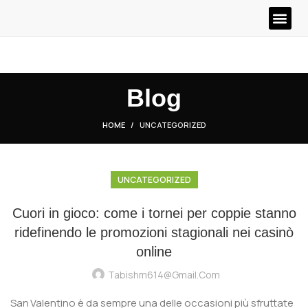
Blog
HOME
UNCATEGORIZED
UNCATEGORIZED
Cuori in gioco: come i tornei per coppie stanno
ridefinendo le promozioni stagionali nei casinò
online
Tabishm614@gmail.com
San Valentino è da sempre una delle occasioni più sfruttate