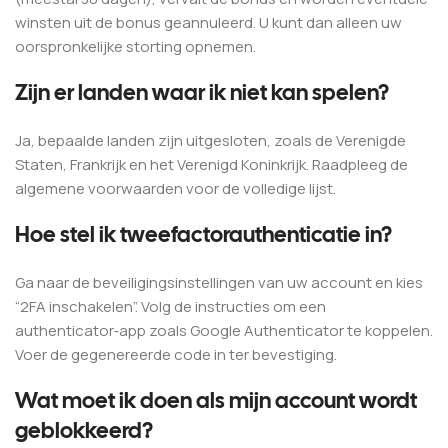
winsten uit de bonus geannuleerd. U kunt dan alleen uw
oorspronkelijke storting opnemen.
Zijn er landen waar ik niet kan spelen?
Ja, bepaalde landen zijn uitgesloten, zoals de Verenigde
Staten, Frankrijk en het Verenigd Koninkrijk. Raadpleeg de
algemene voorwaarden voor de volledige lijst.
Hoe stel ik tweefactorauthenticatie in?
Ga naar de beveiligingsinstellingen van uw account en kies
“2FA inschakelen”. Volg de instructies om een
authenticator‑app zoals Google Authenticator te koppelen.
Voer de gegenereerde code in ter bevestiging.
Wat moet ik doen als mijn account wordt
geblokkeerd?