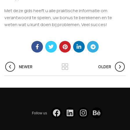
Met deze gids heeft u alle praktische informatie om
verantwoord te spelen, uw bonus te berekenen en te
weten wat u kunt doen bij problemen. Veel succes!
NEWER
OLDER
Follow us