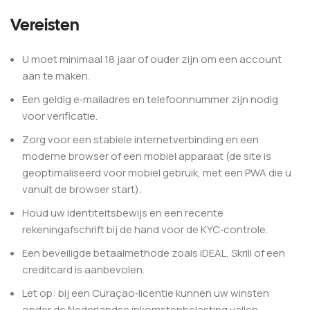
Vereisten
U moet minimaal 18 jaar of ouder zijn om een account
aan te maken.
Een geldig e‑mailadres en telefoonnummer zijn nodig
voor verificatie.
Zorg voor een stabiele internetverbinding en een
moderne browser of een mobiel apparaat (de site is
geoptimaliseerd voor mobiel gebruik, met een PWA die u
vanuit de browser start).
Houd uw identiteitsbewijs en een recente
rekeningafschrift bij de hand voor de KYC‑controle.
Een beveiligde betaalmethode zoals iDEAL, Skrill of een
creditcard is aanbevolen.
Let op: bij een Curaçao‑licentie kunnen uw winsten
onder de Nederlandse inkomstenbelasting vallen –