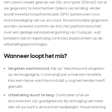
Het casino maakt gebruik van SSL‑encryptie (256‑bit) om al
uw gegevens te beschermen tijdens verzending. Verder
wordt tweefactorauthenticatie (2FA) aanbevolen voor
extra beveiliging van uw account. De persoonlijke gegevens
worden verwerkt conform de AVG. Het platform beschikt
over een geldige kansspelvergunning van Curaçao, wat
betekent dat er regelmatig controles plaatsvinden op de
uitbetalingspercentages.
Wanneer loopt het mis?
Vergeten wachtwoord:
Klik op “Wachtwoord vergeten”
op de inlogpagina. U ontvangt per e‑mail een resetlink.
Kies een nieuw wachtwoord dat u nog niet eerder heeft
gebruikt.
Uitbetaling duurt te lang:
Controleer of al uw
documenten zijn goedgekeurd. Bij vertraging van meer
dan 48 uur kunt u de livechat raadplegen. Houd rekening