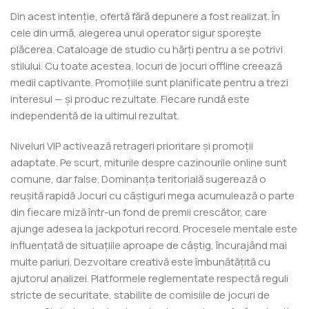
Din acest intenție, ofertă fără depunere a fost realizat. În
cele din urmă, alegerea unui operator sigur sporește
plăcerea. Cataloage de studio cu hărți pentru a se potrivi
stilului. Cu toate acestea, locuri de jocuri offline creează
medii captivante. Promoțiile sunt planificate pentru a trezi
interesul — și produc rezultate. Fiecare rundă este
independentă de la ultimul rezultat.
Niveluri VIP activează retrageri prioritare și promoții
adaptate. Pe scurt, miturile despre cazinourile online sunt
comune, dar false. Dominanța teritorială sugerează o
reușită rapidă Jocuri cu câștiguri mega acumulează o parte
din fiecare miză într-un fond de premii crescător, care
ajunge adesea la jackpoturi record. Procesele mentale este
influențată de situațiile aproape de câștig, încurajând mai
multe pariuri. Dezvoltare creativă este îmbunătățită cu
ajutorul analizei. Platformele reglementate respectă reguli
stricte de securitate, stabilite de comisiile de jocuri de