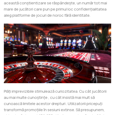
această conștientizare se răspândește, un număr tot mai
mare de jucători care pun pe primul loc confidențialitatea
aleg platforme de jocuri de noroc fără identitate.
Plăți imprevizibile stimulează curiozitatea. Cu cât jucătorii
au mai multe cunoștințe , cu cât insistă mai mult să
cunoască limitele acestor drepturi . Utilizatorii pricepuți
transformă promoțiile în sesiuni extinse. Să presupunem,