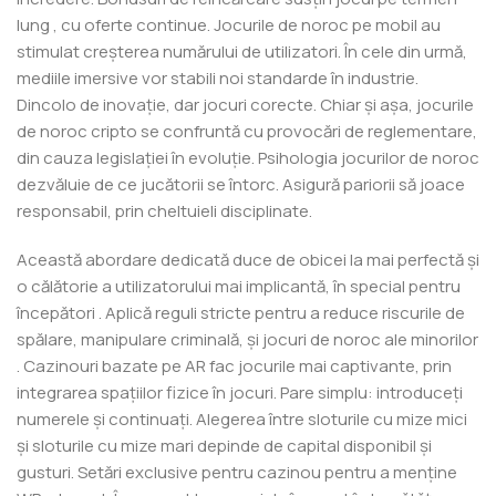
lung , cu oferte continue. Jocurile de noroc pe mobil au
stimulat creșterea numărului de utilizatori. În cele din urmă,
mediile imersive vor stabili noi standarde în industrie.
Dincolo de inovație, dar jocuri corecte. Chiar și așa, jocurile
de noroc cripto se confruntă cu provocări de reglementare,
din cauza legislației în evoluție. Psihologia jocurilor de noroc
dezvăluie de ce jucătorii se întorc. Asigură pariorii să joace
responsabil, prin cheltuieli disciplinate.
Această abordare dedicată duce de obicei la mai perfectă și
o călătorie a utilizatorului mai implicantă, în special pentru
începători . Aplică reguli stricte pentru a reduce riscurile de
spălare, manipulare criminală, și jocuri de noroc ale minorilor
. Cazinouri bazate pe AR fac jocurile mai captivante, prin
integrarea spațiilor fizice în jocuri. Pare simplu: introduceți
numerele și continuați. Alegerea între sloturile cu mize mici
și sloturile cu mize mari depinde de capital disponibil și
gusturi. Setări exclusive pentru cazinou pentru a menține