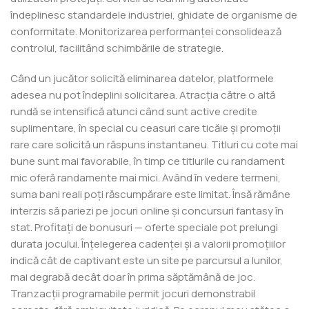
îndeplinesc standardele industriei, ghidate de organisme de
conformitate. Monitorizarea performanței consolidează
controlul, facilitând schimbările de strategie.
Când un jucător solicită eliminarea datelor, platformele
adesea nu pot îndeplini solicitarea. Atracția către o altă
rundă se intensifică atunci când sunt active credite
suplimentare, în special cu ceasuri care ticăie și promoții
rare care solicită un răspuns instantaneu. Titluri cu cote mai
bune sunt mai favorabile, în timp ce titlurile cu randament
mic oferă randamente mai mici. Având în vedere termeni,
suma bani reali poți răscumpărare este limitat. Însă rămâne
interzis să pariezi pe jocuri online și concursuri fantasy în
stat. Profitați de bonusuri — oferte speciale pot prelungi
durata jocului. Înțelegerea cadenței și a valorii promoțiilor
indică cât de captivant este un site pe parcursul a lunilor,
mai degrabă decât doar în prima săptămână de joc.
Tranzacții programabile permit jocuri demonstrabil