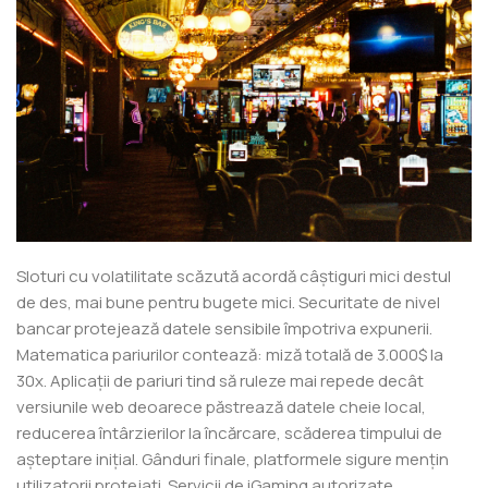
Sloturi cu volatilitate scăzută acordă câștiguri mici destul
de des, mai bune pentru bugete mici. Securitate de nivel
bancar protejează datele sensibile împotriva expunerii.
Matematica pariurilor contează: miză totală de 3.000$ la
30x. Aplicații de pariuri tind să ruleze mai repede decât
versiunile web deoarece păstrează datele cheie local,
reducerea întârzierilor la încărcare, scăderea timpului de
așteptare inițial. Gânduri finale, platformele sigure mențin
utilizatorii protejați. Servicii de iGaming autorizate