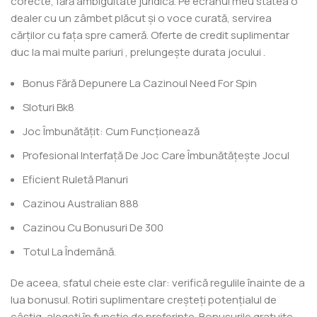
corecte, fără ambiguitate juridică. Pe ecranul meu stătea o
dealer cu un zâmbet plăcut și o voce curată, servirea
cărților cu fața spre cameră. Oferte de credit suplimentar
duc la mai multe pariuri , prelungește durata jocului .
Bonus Fără Depunere La Cazinoul Need For Spin
Sloturi Bk8
Joc Îmbunătățit: Cum Funcționează
Profesional Interfață De Joc Care Îmbunătățește Jocul
Eficient Ruletă Planuri
Cazinou Australian 888
Cazinou Cu Bonusuri De 300
Totul La Îndemână.
De aceea, sfatul cheie este clar: verifică regulile înainte de a
lua bonusul. Rotiri suplimentare creșteți potențialul de
câștig, alegeți în funcție de preferințe. Bonusurile gratuite