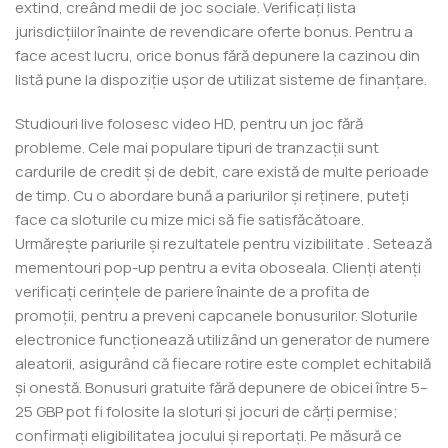
extind, creând medii de joc sociale. Verificați lista
jurisdicțiilor înainte de revendicare oferte bonus. Pentru a
face acest lucru, orice bonus fără depunere la cazinou din
listă pune la dispoziție ușor de utilizat sisteme de finanțare.
Studiouri live folosesc video HD, pentru un joc fără
probleme. Cele mai populare tipuri de tranzacții sunt
cardurile de credit și de debit, care există de multe perioade
de timp. Cu o abordare bună a pariurilor și reținere, puteți
face ca sloturile cu mize mici să fie satisfăcătoare.
Urmărește pariurile și rezultatele pentru vizibilitate . Setează
mementouri pop-up pentru a evita oboseala. Clienți atenți
verificați cerințele de pariere înainte de a profita de
promoții, pentru a preveni capcanele bonusurilor. Sloturile
electronice funcționează utilizând un generator de numere
aleatorii, asigurând că fiecare rotire este complet echitabilă
și onestă. Bonusuri gratuite fără depunere de obicei între 5–
25 GBP pot fi folosite la sloturi și jocuri de cărți permise;
confirmați eligibilitatea jocului și reportați. Pe măsură ce