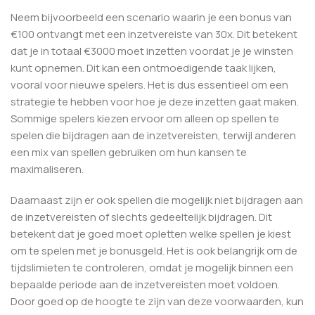
Neem bijvoorbeeld een scenario waarin je een bonus van
€100 ontvangt met een inzetvereiste van 30x. Dit betekent
dat je in totaal €3000 moet inzetten voordat je je winsten
kunt opnemen. Dit kan een ontmoedigende taak lijken,
vooral voor nieuwe spelers. Het is dus essentieel om een
strategie te hebben voor hoe je deze inzetten gaat maken.
Sommige spelers kiezen ervoor om alleen op spellen te
spelen die bijdragen aan de inzetvereisten, terwijl anderen
een mix van spellen gebruiken om hun kansen te
maximaliseren.
Daarnaast zijn er ook spellen die mogelijk niet bijdragen aan
de inzetvereisten of slechts gedeeltelijk bijdragen. Dit
betekent dat je goed moet opletten welke spellen je kiest
om te spelen met je bonusgeld. Het is ook belangrijk om de
tijdslimieten te controleren, omdat je mogelijk binnen een
bepaalde periode aan de inzetvereisten moet voldoen.
Door goed op de hoogte te zijn van deze voorwaarden, kun