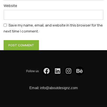
Website
Save my name, email, and website in this browser for the
next time I comment.
Follow us
Email: info@aboutdesignz.com