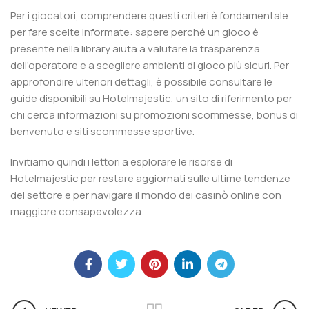
Per i giocatori, comprendere questi criteri è fondamentale
per fare scelte informate: sapere perché un gioco è
presente nella library aiuta a valutare la trasparenza
dell’operatore e a scegliere ambienti di gioco più sicuri. Per
approfondire ulteriori dettagli, è possibile consultare le
guide disponibili su Hotelmajestic, un sito di riferimento per
chi cerca informazioni su promozioni scommesse, bonus di
benvenuto e siti scommesse sportive.
Invitiamo quindi i lettori a esplorare le risorse di
Hotelmajestic per restare aggiornati sulle ultime tendenze
del settore e per navigare il mondo dei casinò online con
maggiore consapevolezza.