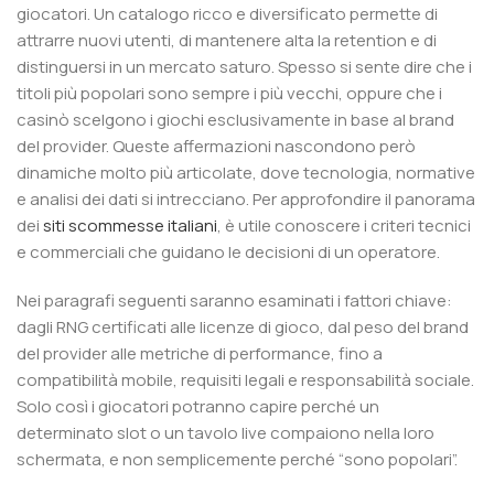
giocatori. Un catalogo ricco e diversificato permette di
attrarre nuovi utenti, di mantenere alta la retention e di
distinguersi in un mercato saturo. Spesso si sente dire che i
titoli più popolari sono sempre i più vecchi, oppure che i
casinò scelgono i giochi esclusivamente in base al brand
del provider. Queste affermazioni nascondono però
dinamiche molto più articolate, dove tecnologia, normative
e analisi dei dati si intrecciano. Per approfondire il panorama
dei
siti scommesse italiani
, è utile conoscere i criteri tecnici
e commerciali che guidano le decisioni di un operatore.
Nei paragrafi seguenti saranno esaminati i fattori chiave:
dagli RNG certificati alle licenze di gioco, dal peso del brand
del provider alle metriche di performance, fino a
compatibilità mobile, requisiti legali e responsabilità sociale.
Solo così i giocatori potranno capire perché un
determinato slot o un tavolo live compaiono nella loro
schermata, e non semplicemente perché “sono popolari”.