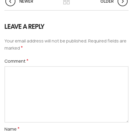
NEWER
OLDER
LEAVE A REPLY
Your email address will not be published.
Required fields are
*
marked
*
Comment
*
Name