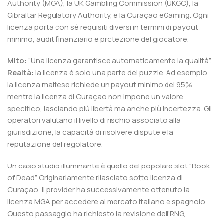
Authority (MGA), la UK Gambling Commission (UKGC), la
Gibraltar Regulatory Authority, e la Curaçao eGaming. Ogni
licenza porta con sé requisiti diversi in termini di payout
minimo, audit finanziario e protezione del giocatore.
Mito:
“Una licenza garantisce automaticamente la qualità”.
Realtà:
la licenza è solo una parte del puzzle. Ad esempio,
la licenza maltese richiede un payout minimo del 95%,
mentre la licenza di Curaçao non impone un valore
specifico, lasciando più libertà ma anche più incertezza. Gli
operatori valutano il livello di rischio associato alla
giurisdizione, la capacità di risolvere dispute e la
reputazione del regolatore.
Un caso studio illuminante è quello del popolare slot “Book
of Dead”. Originariamente rilasciato sotto licenza di
Curaçao, il provider ha successivamente ottenuto la
licenza MGA per accedere al mercato italiano e spagnolo.
Questo passaggio ha richiesto la revisione dell’RNG,