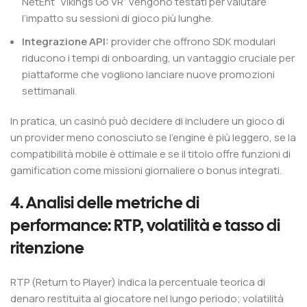
NetEnt “Vikings Go VR” vengono testati per valutare
l’impatto su sessioni di gioco più lunghe.
Integrazione API:
provider che offrono SDK modulari
riducono i tempi di onboarding, un vantaggio cruciale per
piattaforme che vogliono lanciare nuove promozioni
settimanali.
In pratica, un casinò può decidere di includere un gioco di
un provider meno conosciuto se l’engine è più leggero, se la
compatibilità mobile è ottimale e se il titolo offre funzioni di
gamification come missioni giornaliere o bonus integrati.
4. Analisi delle metriche di
performance: RTP, volatilità e tasso di
ritenzione
RTP (Return to Player) indica la percentuale teorica di
denaro restituita al giocatore nel lungo periodo; volatilità