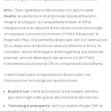
Mito:
“Solo i grandi provider producono giochi validi”.
Realtà:
la valutazione di un provider passa attraverso
l’engine di sviluppo, la compatibilità mobile, le API di
integrazione e la capacità di introdurre nuove tecnologie.
Un esempio concreto è il motore “HTML5 Advanced” di
Pragmatic Play, che permette di lanciare slot con animazioni
3D su dispositivi Android con latenza inferiore a 30 ms. Al
contrario, alcuni titoli legacy di Microgaming, pur essendo
popolari, ancora dipendono da versioni 2.0 di HTML5,
richiedendo più risorse di CPU e consumando più batteria.
I casinò bilanciano la reputazione del provider con
l’innovazione tecnologica in questo modo:
Brand trust:
i titoli di Evolution (Live‑Dealer) attirano
giocatori high‑roller grazie alla notorietà del marchio.
Tecnologia emergente:
slot con realtà virtuale (VR) di