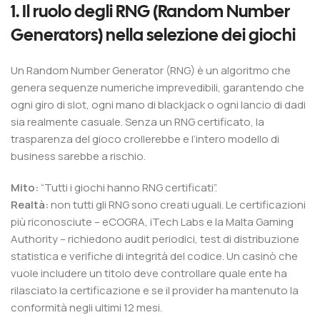
1. Il ruolo degli RNG (Random Number
Generators) nella selezione dei giochi
Un Random Number Generator (RNG) è un algoritmo che
genera sequenze numeriche imprevedibili, garantendo che
ogni giro di slot, ogni mano di blackjack o ogni lancio di dadi
sia realmente casuale. Senza un RNG certificato, la
trasparenza del gioco crollerebbe e l’intero modello di
business sarebbe a rischio.
Mito:
“Tutti i giochi hanno RNG certificati”.
Realtà:
non tutti gli RNG sono creati uguali. Le certificazioni
più riconosciute – eCOGRA, iTech Labs e la Malta Gaming
Authority – richiedono audit periodici, test di distribuzione
statistica e verifiche di integrità del codice. Un casinò che
vuole includere un titolo deve controllare quale ente ha
rilasciato la certificazione e se il provider ha mantenuto la
conformità negli ultimi 12 mesi.