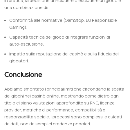
In pratica, la decisione di includere o escludere un gioco è
una combinazione di:
Conformità alle normative (GamStop, EU Responsible
Gaming).
Capacità tecnica del gioco di integrare funzioni di
auto‑esclusione.
Impatto sulla reputazione del casinò e sulla fiducia dei
giocatori.
Conclusione
Abbiamo smontato i principali miti che circondano la scelta
dei giochi nei casinò online, mostrando come dietro ogni
titolo ci siano valutazioni approfondite su RNG, licenze,
provider, metriche di performance, compatibilità e
responsabilità sociale. I processi sono complessi e guidati
da dati, non da semplici credenze popolari.