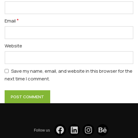
*
Email
Website
Save my name, email, and website in this browser for the
next time I comment.
Follow us