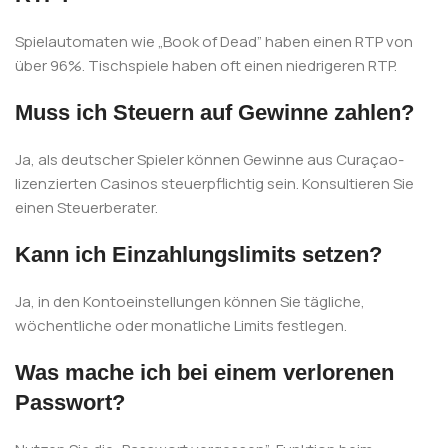
Spielautomaten wie „Book of Dead” haben einen RTP von
über 96%. Tischspiele haben oft einen niedrigeren RTP.
Muss ich Steuern auf Gewinne zahlen?
Ja, als deutscher Spieler können Gewinne aus Curaçao-
lizenzierten Casinos steuerpflichtig sein. Konsultieren Sie
einen Steuerberater.
Kann ich Einzahlungslimits setzen?
Ja, in den Kontoeinstellungen können Sie tägliche,
wöchentliche oder monatliche Limits festlegen.
Was mache ich bei einem verlorenen
Passwort?