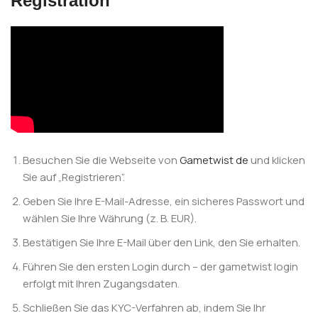
Registration
Besuchen Sie die Webseite von
Gametwist de
und klicken
Sie auf „Registrieren”.
Geben Sie Ihre E-Mail-Adresse, ein sicheres Passwort und
wählen Sie Ihre Währung (z. B. EUR).
Bestätigen Sie Ihre E-Mail über den Link, den Sie erhalten.
Führen Sie den ersten Login durch – der gametwist login
erfolgt mit Ihren Zugangsdaten.
Schließen Sie das KYC-Verfahren ab, indem Sie Ihr