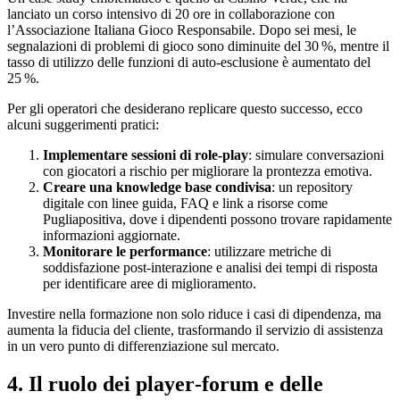
lanciato un corso intensivo di 20 ore in collaborazione con
l’Associazione Italiana Gioco Responsabile. Dopo sei mesi, le
segnalazioni di problemi di gioco sono diminuite del 30 %, mentre il
tasso di utilizzo delle funzioni di auto‑esclusione è aumentato del
25 %.
Per gli operatori che desiderano replicare questo successo, ecco
alcuni suggerimenti pratici:
Implementare sessioni di role‑play
: simulare conversazioni
con giocatori a rischio per migliorare la prontezza emotiva.
Creare una knowledge base condivisa
: un repository
digitale con linee guida, FAQ e link a risorse come
Pugliapositiva, dove i dipendenti possono trovare rapidamente
informazioni aggiornate.
Monitorare le performance
: utilizzare metriche di
soddisfazione post‑interazione e analisi dei tempi di risposta
per identificare aree di miglioramento.
Investire nella formazione non solo riduce i casi di dipendenza, ma
aumenta la fiducia del cliente, trasformando il servizio di assistenza
in un vero punto di differenziazione sul mercato.
4. Il ruolo dei player‑forum e delle