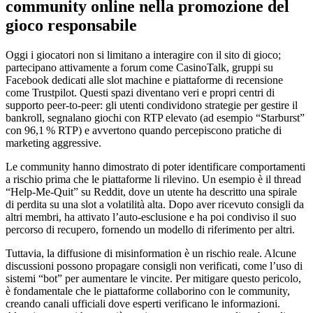
community online nella promozione del
gioco responsabile
Oggi i giocatori non si limitano a interagire con il sito di gioco;
partecipano attivamente a forum come CasinoTalk, gruppi su
Facebook dedicati alle slot machine e piattaforme di recensione
come Trustpilot. Questi spazi diventano veri e propri centri di
supporto peer‑to‑peer: gli utenti condividono strategie per gestire il
bankroll, segnalano giochi con RTP elevato (ad esempio “Starburst”
con 96,1 % RTP) e avvertono quando percepiscono pratiche di
marketing aggressive.
Le community hanno dimostrato di poter identificare comportamenti
a rischio prima che le piattaforme li rilevino. Un esempio è il thread
“Help‑Me‑Quit” su Reddit, dove un utente ha descritto una spirale
di perdita su una slot a volatilità alta. Dopo aver ricevuto consigli da
altri membri, ha attivato l’auto‑esclusione e ha poi condiviso il suo
percorso di recupero, fornendo un modello di riferimento per altri.
Tuttavia, la diffusione di misinformation è un rischio reale. Alcune
discussioni possono propagare consigli non verificati, come l’uso di
sistemi “bot” per aumentare le vincite. Per mitigare questo pericolo,
è fondamentale che le piattaforme collaborino con le community,
creando canali ufficiali dove esperti verificano le informazioni.