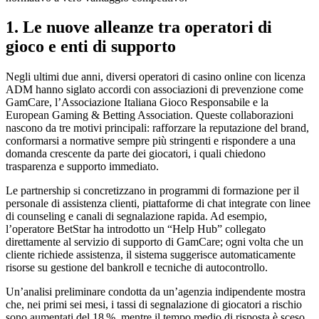
1. Le nuove alleanze tra operatori di
gioco e enti di supporto
Negli ultimi due anni, diversi operatori di casino online con licenza
ADM hanno siglato accordi con associazioni di prevenzione come
GamCare, l’Associazione Italiana Gioco Responsabile e la
European Gaming & Betting Association. Queste collaborazioni
nascono da tre motivi principali: rafforzare la reputazione del brand,
conformarsi a normative sempre più stringenti e rispondere a una
domanda crescente da parte dei giocatori, i quali chiedono
trasparenza e supporto immediato.
Le partnership si concretizzano in programmi di formazione per il
personale di assistenza clienti, piattaforme di chat integrate con linee
di counseling e canali di segnalazione rapida. Ad esempio,
l’operatore BetStar ha introdotto un “Help Hub” collegato
direttamente al servizio di supporto di GamCare; ogni volta che un
cliente richiede assistenza, il sistema suggerisce automaticamente
risorse su gestione del bankroll e tecniche di autocontrollo.
Un’analisi preliminare condotta da un’agenzia indipendente mostra
che, nei primi sei mesi, i tassi di segnalazione di giocatori a rischio
sono aumentati del 18 %, mentre il tempo medio di risposta è sceso