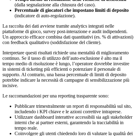
(dalla segnalazione alla chiusura del caso).
Percentuale di giocatori che impostano limiti di deposito
(indicatore di auto‑regolazione).
La raccolta dei dati avviene tramite analytics integrati nelle
piattaforme di gioco, survey post‑interazione e audit indipendenti.
Un approccio efficace combina dati quantitativi (es. % di attivazioni)
con feedback qualitativo (soddisfazione del cliente).
Interpretare questi risultati richiede una mentalità di miglioramento
continuo. Se il tasso di utilizzo dell’auto‑esclusione è alto ma il
tempo medio di risoluzione è lungo, l’operatore dovrebbe investire
in sistemi di ticketing più efficienti o potenziare il personale di
supporto. Al contrario, una bassa percentuale di limiti di deposito
potrebbe indicare la necessità di campagne di sensibilizzazione più
incisive.
Le raccomandazioni per una reporting trasparente sono:
Pubblicare trimestralmente un report di responsabilità sul sito,
includendo i KPI chiave e le azioni correttive intraprese.
Utilizzare dashboard interattive accessibili sia agli stakeholder
interni che ai partner esterni, garantendo la tracciabilità in
tempo reale.
Coinvolgere gli utenti chiedendo loro di valutare la qualità dei