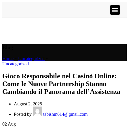
Blog
Home
»
Uncategorized
»
Uncategorized
Gioco Responsabile nel Casinò Online:
Come le Nuove Partnership Stanno
Cambiando il Panorama dell’Assistenza
August 2, 2025
Posted by
tabishm614@gmail.com
02
Aug