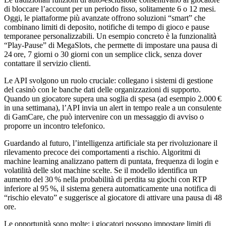
di bloccare l’account per un periodo fisso, solitamente 6 o 12 mesi.
Oggi, le piattaforme più avanzate offrono soluzioni “smart” che
combinano limiti di deposito, notifiche di tempo di gioco e pause
temporanee personalizzabili. Un esempio concreto è la funzionalità
“Play‑Pause” di MegaSlots, che permette di impostare una pausa di
24 ore, 7 giorni o 30 giorni con un semplice click, senza dover
contattare il servizio clienti.
Le API svolgono un ruolo cruciale: collegano i sistemi di gestione
del casinò con le banche dati delle organizzazioni di supporto.
Quando un giocatore supera una soglia di spesa (ad esempio 2.000 €
in una settimana), l’API invia un alert in tempo reale a un consulente
di GamCare, che può intervenire con un messaggio di avviso o
proporre un incontro telefonico.
Guardando al futuro, l’intelligenza artificiale sta per rivoluzionare il
rilevamento precoce dei comportamenti a rischio. Algoritmi di
machine learning analizzano pattern di puntata, frequenza di login e
volatilità delle slot machine scelte. Se il modello identifica un
aumento del 30 % nella probabilità di perdita su giochi con RTP
inferiore al 95 %, il sistema genera automaticamente una notifica di
“rischio elevato” e suggerisce al giocatore di attivare una pausa di 48
ore.
Le opportunità sono molte: i giocatori possono impostare limiti di