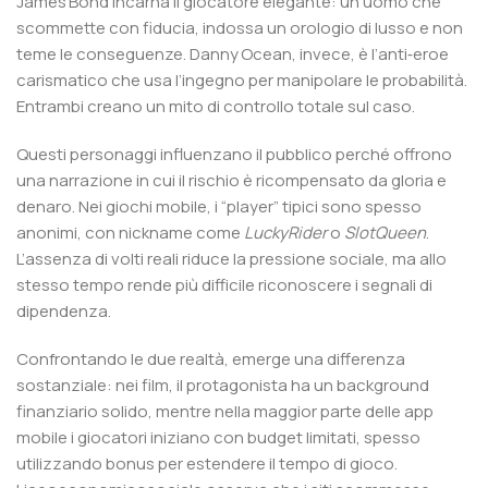
James Bond incarna il giocatore elegante: un uomo che
scommette con fiducia, indossa un orologio di lusso e non
teme le conseguenze. Danny Ocean, invece, è l’anti‑eroe
carismatico che usa l’ingegno per manipolare le probabilità.
Entrambi creano un mito di controllo totale sul caso.
Questi personaggi influenzano il pubblico perché offrono
una narrazione in cui il rischio è ricompensato da gloria e
denaro. Nei giochi mobile, i “player” tipici sono spesso
anonimi, con nickname come
LuckyRider
o
SlotQueen
.
L’assenza di volti reali riduce la pressione sociale, ma allo
stesso tempo rende più difficile riconoscere i segnali di
dipendenza.
Confrontando le due realtà, emerge una differenza
sostanziale: nei film, il protagonista ha un background
finanziario solido, mentre nella maggior parte delle app
mobile i giocatori iniziano con budget limitati, spesso
utilizzando bonus per estendere il tempo di gioco.