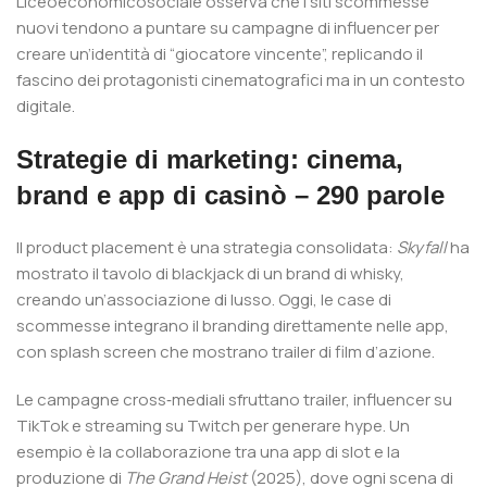
Liceoeconomicosociale osserva che i siti scommesse
nuovi tendono a puntare su campagne di influencer per
creare un’identità di “giocatore vincente”, replicando il
fascino dei protagonisti cinematografici ma in un contesto
digitale.
Strategie di marketing: cinema,
brand e app di casinò – 290 parole
Il product placement è una strategia consolidata:
Skyfall
ha
mostrato il tavolo di blackjack di un brand di whisky,
creando un’associazione di lusso. Oggi, le case di
scommesse integrano il branding direttamente nelle app,
con splash screen che mostrano trailer di film d’azione.
Le campagne cross‑mediali sfruttano trailer, influencer su
TikTok e streaming su Twitch per generare hype. Un
esempio è la collaborazione tra una app di slot e la
produzione di
The Grand Heist
(2025), dove ogni scena di