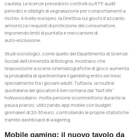
cautela. Le licenze prevedono controlli su RTP, audit
periodici e obblighi di segnalazione per comportamenti a
rischio. A livello europeo, la Direttiva sui giochi d’azzardo
armonizza i requisiti di protezione del consumatore,
imponendo limiti di puntata e meccanismi di
auto‑esclusione.
Studi sociologici, come quello del Dipartimento di Scienze
Sociali dell’Università di Bologna, mostrano che
l’esposizione a scene cinematografiche di gioco aumenta
la probabilità di sperimentare il gambling entro sei mesi,
specialmente tra i giovani adulti. Tuttavia, la routine
quotidiana dei giocatori è ben lontana dal “fast‑life”
hollywoodiano: molte persone scommettono durante la
pausa pranzo, utilizzando app mobile con budget
giornalieri di 20‑30 euro, controllando le proprie statistiche
tramite dashboard di wagering.
Mobile gaming: il nuovo tavolo da