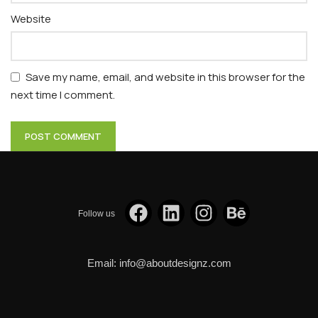
Website
Save my name, email, and website in this browser for the
next time I comment.
Follow us
Email: info@aboutdesignz.com