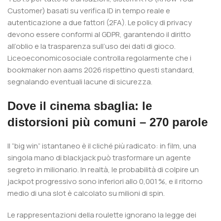
Customer) basati su verifica ID in tempo reale e
autenticazione a due fattori (2FA). Le policy di privacy
devono essere conformi al GDPR, garantendo il diritto
all’oblio e la trasparenza sull’uso dei dati di gioco.
Liceoeconomicosociale controlla regolarmente che i
bookmaker non aams 2026 rispettino questi standard,
segnalando eventuali lacune di sicurezza.
Dove il cinema sbaglia: le
distorsioni più comuni – 270 parole
Il “big win” istantaneo è il cliché più radicato: in film, una
singola mano di blackjack può trasformare un agente
segreto in milionario. In realtà, le probabilità di colpire un
jackpot progressivo sono inferiori allo 0,001 %, e il ritorno
medio di una slot è calcolato su milioni di spin.
Le rappresentazioni della roulette ignorano la legge dei