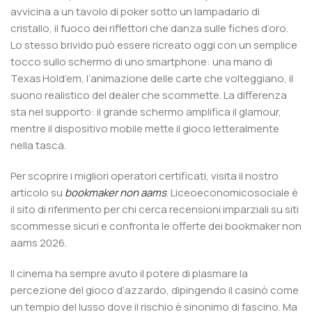
avvicina a un tavolo di poker sotto un lampadario di
cristallo, il fuoco dei riflettori che danza sulle fiches d’oro.
Lo stesso brivido può essere ricreato oggi con un semplice
tocco sullo schermo di uno smartphone: una mano di
Texas Hold’em, l’animazione delle carte che volteggiano, il
suono realistico del dealer che scommette. La differenza
sta nel supporto: il grande schermo amplifica il glamour,
mentre il dispositivo mobile mette il gioco letteralmente
nella tasca.
Per scoprire i migliori operatori certificati, visita il nostro
articolo su
bookmaker non aams
. Liceoeconomicosociale è
il sito di riferimento per chi cerca recensioni imparziali su siti
scommesse sicuri e confronta le offerte dei bookmaker non
aams 2026.
Il cinema ha sempre avuto il potere di plasmare la
percezione del gioco d’azzardo, dipingendo il casinò come
un tempio del lusso dove il rischio è sinonimo di fascino. Ma