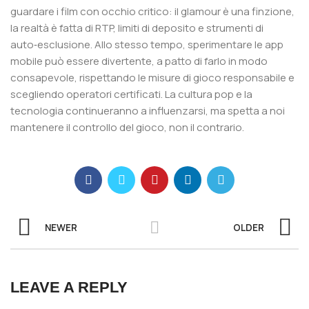
guardare i film con occhio critico: il glamour è una finzione,
la realtà è fatta di RTP, limiti di deposito e strumenti di
auto‑esclusione. Allo stesso tempo, sperimentare le app
mobile può essere divertente, a patto di farlo in modo
consapevole, rispettando le misure di gioco responsabile e
scegliendo operatori certificati. La cultura pop e la
tecnologia continueranno a influenzarsi, ma spetta a noi
mantenere il controllo del gioco, non il contrario.
NEWER
OLDER
LEAVE A REPLY