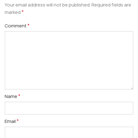
Your email address will not be published.
Required fields are
*
marked
*
Comment
*
Name
*
Email