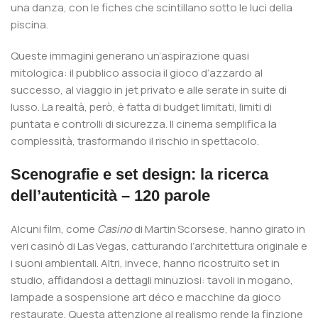
una danza, con le fiches che scintillano sotto le luci della
piscina.
Queste immagini generano un’aspirazione quasi
mitologica: il pubblico associa il gioco d’azzardo al
successo, al viaggio in jet privato e alle serate in suite di
lusso. La realtà, però, è fatta di budget limitati, limiti di
puntata e controlli di sicurezza. Il cinema semplifica la
complessità, trasformando il rischio in spettacolo.
Scenografie e set design: la ricerca
dell’autenticità – 120 parole
Alcuni film, come
Casino
di Martin Scorsese, hanno girato in
veri casinò di Las Vegas, catturando l’architettura originale e
i suoni ambientali. Altri, invece, hanno ricostruito set in
studio, affidandosi a dettagli minuziosi: tavoli in mogano,
lampade a sospensione art déco e macchine da gioco
restaurate. Questa attenzione al realismo rende la finzione