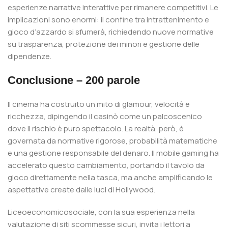
esperienze narrative interattive per rimanere competitivi. Le
implicazioni sono enormi: il confine tra intrattenimento e
gioco d’azzardo si sfumerà, richiedendo nuove normative
su trasparenza, protezione dei minori e gestione delle
dipendenze.
Conclusione – 200 parole
Il cinema ha costruito un mito di glamour, velocità e
ricchezza, dipingendo il casinò come un palcoscenico
dove il rischio è puro spettacolo. La realtà, però, è
governata da normative rigorose, probabilità matematiche
e una gestione responsabile del denaro. Il mobile gaming ha
accelerato questo cambiamento, portando il tavolo da
gioco direttamente nella tasca, ma anche amplificando le
aspettative create dalle luci di Hollywood.
Liceoeconomicosociale, con la sua esperienza nella
valutazione di siti scommesse sicuri, invita i lettori a