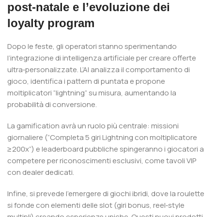
post‑natale e l’evoluzione dei
loyalty program
Dopo le feste, gli operatori stanno sperimentando
l’integrazione di intelligenza artificiale per creare offerte
ultra‑personalizzate. L’AI analizza il comportamento di
gioco, identifica i pattern di puntata e propone
moltiplicatori “lightning” su misura, aumentando la
probabilità di conversione.
La gamification avrà un ruolo più centrale: missioni
giornaliere (“Completa 5 giri Lightning con moltiplicatore
≥ 200x”) e leaderboard pubbliche spingeranno i giocatori a
competere per riconoscimenti esclusivi, come tavoli VIP
con dealer dedicati.
Infine, si prevede l’emergere di giochi ibridi, dove la roulette
si fonde con elementi delle slot (giri bonus, reel‑style
multipli) creando esperienze uniche. Questi nuovi prodotti