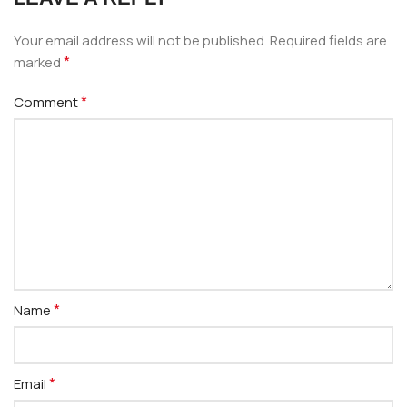
Your email address will not be published.
Required fields are
*
marked
*
Comment
*
Name
*
Email