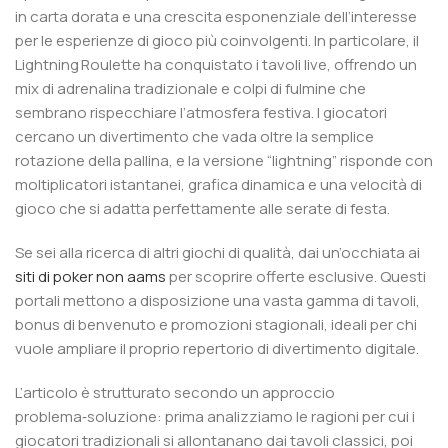
in carta dorata e una crescita esponenziale dell’interesse
per le esperienze di gioco più coinvolgenti. In particolare, il
Lightning Roulette ha conquistato i tavoli live, offrendo un
mix di adrenalina tradizionale e colpi di fulmine che
sembrano rispecchiare l’atmosfera festiva. I giocatori
cercano un divertimento che vada oltre la semplice
rotazione della pallina, e la versione “lightning” risponde con
moltiplicatori istantanei, grafica dinamica e una velocità di
gioco che si adatta perfettamente alle serate di festa.
Se sei alla ricerca di altri giochi di qualità, dai un’occhiata ai
siti di poker non aams
per scoprire offerte esclusive. Questi
portali mettono a disposizione una vasta gamma di tavoli,
bonus di benvenuto e promozioni stagionali, ideali per chi
vuole ampliare il proprio repertorio di divertimento digitale.
L’articolo è strutturato secondo un approccio
problema‑soluzione: prima analizziamo le ragioni per cui i
giocatori tradizionali si allontanano dai tavoli classici, poi