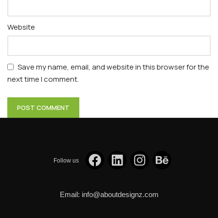
Website
Save my name, email, and website in this browser for the
next time I comment.
Follow us
Email: info@aboutdesignz.com