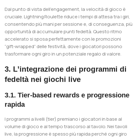
Dal punto di vista dell’engagement, la velocità di gioco è
cruciale. Lightning Roulette riduce i tempi di attesa tra i giri,
consentendo più mani per sessione e, di conseguenza, più
opportunità di accumulare punti fedeltà. Questo ritmo
accelerato si sposa perfettamente con le promozioni
“gift‑wrapped” delle festività, dove i giocatori possono
trasformare ogni giro in un potenziale regalo di valore.
3. L’integrazione dei programmi di
fedeltà nei giochi live
3.1. Tier‑based rewards e progressione
rapida
I programmi a livelli (tier) premiano i giocatori in base al
volume di gioco e al tempo trascorso al tavolo. Nei tavoli
live, la progressione è spesso più rapida perché ogni giro