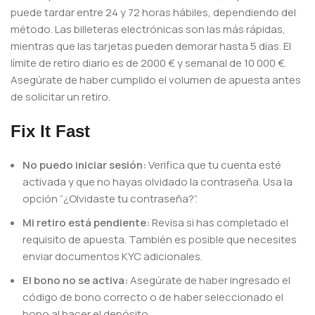
puede tardar entre 24 y 72 horas hábiles, dependiendo del
método. Las billeteras electrónicas son las más rápidas,
mientras que las tarjetas pueden demorar hasta 5 días. El
límite de retiro diario es de 2000 € y semanal de 10 000 €.
Asegúrate de haber cumplido el volumen de apuesta antes
de solicitar un retiro.
Fix It Fast
No puedo iniciar sesión:
Verifica que tu cuenta esté
activada y que no hayas olvidado la contraseña. Usa la
opción “¿Olvidaste tu contraseña?”.
Mi retiro está pendiente:
Revisa si has completado el
requisito de apuesta. También es posible que necesites
enviar documentos KYC adicionales.
El bono no se activa:
Asegúrate de haber ingresado el
código de bono correcto o de haber seleccionado el
bono al hacer el depósito.