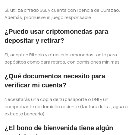
Sí, utiliza cifrado SSL y cuenta con licencia de Curazao.
Además, promueve el juego responsable.
¿Puedo usar criptomonedas para
depositar y retirar?
Sí, aceptan Bitcoin y otras criptomonedas tanto para
depósitos como para retiros, con comisiones mínimas.
¿Qué documentos necesito para
verificar mi cuenta?
Necesitarás una copia de tu pasaporte o DNI y un
comprobante de domicilio reciente (factura de luz, agua o
extracto bancario).
¿El bono de bienvenida tiene algún