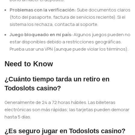
Problemas con la verificación:
Sube documentos claros
(foto del pasaporte, factura de servicios reciente). Si el
sistema los rechaza, contacta al soporte.
Juego bloqueado en mi país:
Algunos juegos pueden no
estar disponibles debido a restricciones geográficas.
Prueba usar una VPN (aunque puede violar los términos).
Need to Know
¿Cuánto tiempo tarda un retiro en
Todoslots casino?
Generalmente de 24 a 72 horas hábiles. Las billeteras
electrónicas son más rápidas; las tarjetas pueden demorar
hasta 5 días.
¿Es seguro jugar en Todoslots casino?