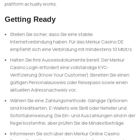
platform actually works.
Getting Ready
Stellen Sie sicher, dass Sie eine stabile
Internetverbindung haben. Für das Merkur Casino DE
empfiehlt sich eine Verbindung mit mindestens 10 Mbit/s.
Halten Sie Ihre Ausweisdokumente bereit. Der Merkur
Casino Login erfordert eine vollständige KYC-
Verifizierung (Know Your Customer). Bereiten Sie einen
gültigen Personalausweis oder Reisepass sowie einen
aktuellen Adressnachweis vor.
Wählen Sie eine Zahlungsmethode. Gängige Optionen
sind Kreditkarten, E-Wallets wie Skrill oder Neteller und
Sofortüberweisung. Die Ein- und Auszahlungen sind in der
Regel kostenfrei, aber prüfen Sie die Mindestbeträge.
Informieren Sie sich über den Merkur Online Casino