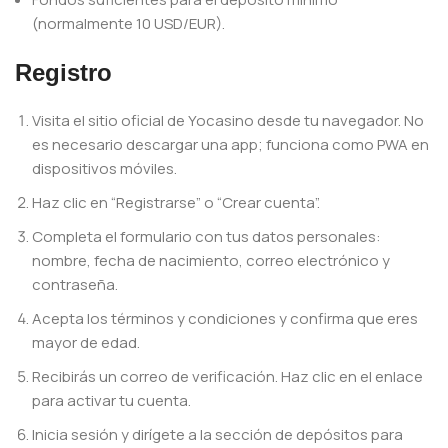
(normalmente 10 USD/EUR).
Registro
Visita el sitio oficial de Yocasino desde tu navegador. No
es necesario descargar una app; funciona como PWA en
dispositivos móviles.
Haz clic en “Registrarse” o “Crear cuenta”.
Completa el formulario con tus datos personales:
nombre, fecha de nacimiento, correo electrónico y
contraseña.
Acepta los términos y condiciones y confirma que eres
mayor de edad.
Recibirás un correo de verificación. Haz clic en el enlace
para activar tu cuenta.
Inicia sesión y dirígete a la sección de depósitos para