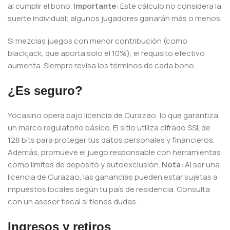
al cumplir el bono.
Importante:
Este cálculo no considera la
suerte individual; algunos jugadores ganarán más o menos.
Si mezclas juegos con menor contribución (como
blackjack, que aporta solo el 10%), el requisito efectivo
aumenta. Siempre revisa los términos de cada bono.
¿Es seguro?
Yocasino opera bajo licencia de Curazao, lo que garantiza
un marco regulatorio básico. El sitio utiliza cifrado SSL de
128 bits para proteger tus datos personales y financieros.
Además, promueve el juego responsable con herramientas
como límites de depósito y autoexclusión.
Nota:
Al ser una
licencia de Curazao, las ganancias pueden estar sujetas a
impuestos locales según tu país de residencia. Consulta
con un asesor fiscal si tienes dudas.
Ingresos y retiros