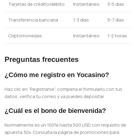
Tarjetas de crédito/débito
Instantáneo
3-5 días
Transferencia bancaria
1-3 días
5-7 días
Criptomonedas
Instantáneo
1-2 horas
Preguntas frecuentes
¿Cómo me registro en Yocasino?
Haz clic en “Registrarse”, completa el formulario con tus
datos, verifica tu correo y ya puedes depositar.
¿Cuál es el bono de bienvenida?
Normalmente es un 100% hasta 500 USD con requisito de
apuesta 30x. Consulta la página de promociones para