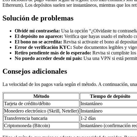
Ethereum). Los depósitos suelen ser instantáneos, mientras que los ret
Solución de problemas
Olvidé mi contraseña:
Usa la opción “¿Olvidaste tu contraseña?
El depósito no aparece:
Verifica que hayas usado el método cor
El bono no se acredita:
Revisa si activaste el bono al deposit
Error de verificación KYC:
Sube documentos legibles y vigent
Retiro pendiente más de lo esperado:
Revisa si cumpliste los 
No puedo acceder desde mi país:
Usa una VPN si está permitid
Consejos adicionales
La velocidad de los pagos varía según el método. A continuación, una 
Método
Tiempo de depósito
Tarjeta de crédito/débito
Instantáneo
Monedero electrónico (Skrill, Neteller)
Instantáneo
Transferencia bancaria
1-2 días
Criptomoneda (Bitcoin)
Instantáneo (confirmación re