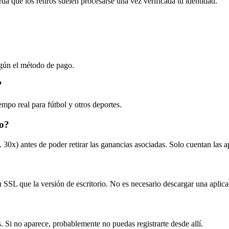
a que los retiros suelen procesarse una vez verificada tu identidad.
egún el método de pago.
?
empo real para fútbol y otros deportes.
no?
30x) antes de poder retirar las ganancias asociadas. Solo cuentan las 
ción SSL que la versión de escritorio. No es necesario descargar una a
s. Si no aparece, probablemente no puedas registrarte desde allí.