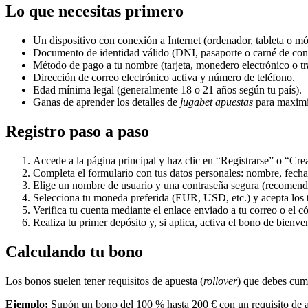
Lo que necesitas primero
Un dispositivo con conexión a Internet (ordenador, tableta o mó
Documento de identidad válido (DNI, pasaporte o carné de con
Método de pago a tu nombre (tarjeta, monedero electrónico o tr
Dirección de correo electrónico activa y número de teléfono.
Edad mínima legal (generalmente 18 o 21 años según tu país).
Ganas de aprender los detalles de
jugabet apuestas
para maximiz
Registro paso a paso
Accede a la página principal y haz clic en “Registrarse” o “Cre
Completa el formulario con tus datos personales: nombre, fecha 
Elige un nombre de usuario y una contraseña segura (recomenda
Selecciona tu moneda preferida (EUR, USD, etc.) y acepta los 
Verifica tu cuenta mediante el enlace enviado a tu correo o el 
Realiza tu primer depósito y, si aplica, activa el bono de bienv
Calculando tu bono
Los bonos suelen tener requisitos de apuesta (
rollover
) que debes cump
Ejemplo:
Supón un bono del 100 % hasta 200 € con un requisito de ap