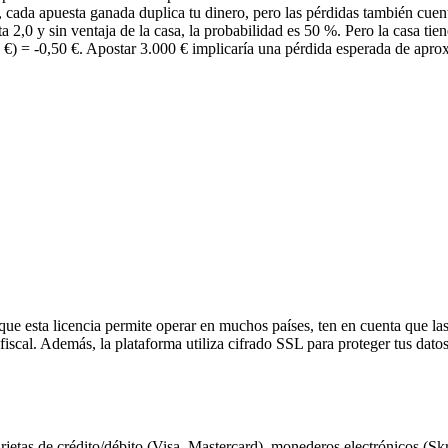
cada apuesta ganada duplica tu dinero, pero las pérdidas también cuent
 2,0 y sin ventaja de la casa, la probabilidad es 50 %. Pero la casa tie
€) = -0,50 €. Apostar 3.000 € implicaría una pérdida esperada de apro
ue esta licencia permite operar en muchos países, ten en cuenta que la
fiscal. Además, la plataforma utiliza cifrado SSL para proteger tus dato
tas de crédito/débito (Visa, Mastercard), monederos electrónicos (Skril