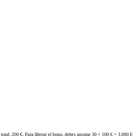
tal: 200 €. Para liberar el bono, debes apostar 30 × 100 € = 3.000 €