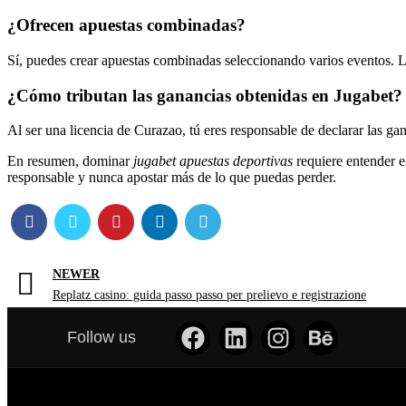
¿Ofrecen apuestas combinadas?
Sí, puedes crear apuestas combinadas seleccionando varios eventos. La
¿Cómo tributan las ganancias obtenidas en Jugabet?
Al ser una licencia de Curazao, tú eres responsable de declarar las g
En resumen, dominar
jugabet apuestas deportivas
requiere entender e
responsable y nunca apostar más de lo que puedas perder.
NEWER
Replatz casino: guida passo passo per prelievo e registrazione
Follow us