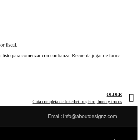
r fiscal.
tás listo para comenzar con confianza. Recuerda jugar de forma
OLDER
Guía completa de Jokerbet: registro, bono y trucos
Email: info@aboutdesignz.com