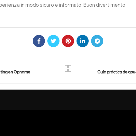
esperienza in modo sicuro e informato. Buon divertimento!
orting en Opname
Guía práctica de apue