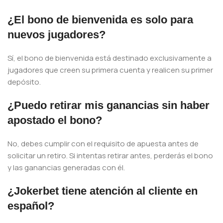
¿El bono de bienvenida es solo para
nuevos jugadores?
Sí, el bono de bienvenida está destinado exclusivamente a
jugadores que creen su primera cuenta y realicen su primer
depósito.
¿Puedo retirar mis ganancias sin haber
apostado el bono?
No, debes cumplir con el requisito de apuesta antes de
solicitar un retiro. Si intentas retirar antes, perderás el bono
y las ganancias generadas con él.
¿Jokerbet tiene atención al cliente en
español?