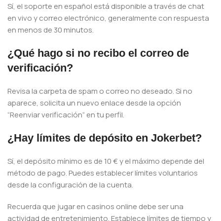
Sí, el soporte en español está disponible a través de chat
en vivo y correo electrónico, generalmente con respuesta
en menos de 30 minutos.
¿Qué hago si no recibo el correo de
verificación?
Revisa la carpeta de spam o correo no deseado. Si no
aparece, solicita un nuevo enlace desde la opción
“Reenviar verificación” en tu perfil.
¿Hay límites de depósito en Jokerbet?
Sí, el depósito mínimo es de 10 € y el máximo depende del
método de pago. Puedes establecer límites voluntarios
desde la configuración de la cuenta.
Recuerda que jugar en casinos online debe ser una
actividad de entretenimiento. Establece límites de tiempo y