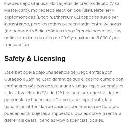
Puedes depositar usando tarjetas de crédito/débito (Visa,
Mastercard), monederos electrónicos (Skrill, Neteller) y
criptomonedas (Bitcoin, Ethereum). El depósito suele ser
instantáneo, pero los retiros pueden tardar entre 24 horas
(monederos) y 5 días hábiles (transferencia bancaria). Hay
un límite mínimo de retiro de 20 € y máximo de 5.000 € por
transacción.
Safety & Licensing
Jokerbet opera bajo una licencia de juego emitida por
Curaçao eGaming. Esto garantiza que el casino cumple con
estándares básicos de seguridad y juego limpio. Además, el
sitio utiliza cifrado SSL de 128 bits para proteger tus datos
personales y financieros. Como aviso importante, las
ganancias obtenidas en casinos con licencia de Curaçao
pueden estar sujetas a impuestos locales sobre la renta, a
diferencia de las licencias MGA o licencias locales.