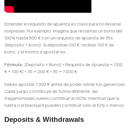
Entender el requisito de apuesta es clave para no llevarse
sorpresas. Por ejemplo, imagina que reclamas un bono del
100% hasta 500 € con un requisito de apuesta de 35x
(depósito + bono). Si depositas 100 €, recibes 100 € de
bono, y el monto a apostar es:
Fórmula:
(Depósito + Bono) × Requisito de Apuesta = (100
€ + 100 €) × 35 = 200 € × 35 = 7.000 €.
Debes apostar 7.000 € antes de poder retirar tus ganancias.
Cada juego contribuye de forma diferente: las
tragamonedas suelen contribuir al 100%, mientras que la
ruleta o el blackjack pueden contribuir solo al 10% o menos.
Deposits & Withdrawals