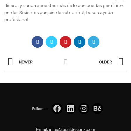
dinero, y nunca apuestes más de lo que puedas permitirte
perder. Si sientes que pierdes el control, busca ayuda
profesional.
NEWER
OLDER
Follow us
Email: info@aboutdesignz.com