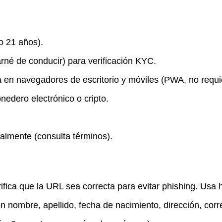
o 21 años).
rné de conducir) para verificación KYC.
na en navegadores de escritorio y móviles (PWA, no requi
nedero electrónico o cripto.
almente (consulta términos).
ifica que la URL sea correcta para evitar phishing. Usa
on nombre, apellido, fecha de nacimiento, dirección, corr