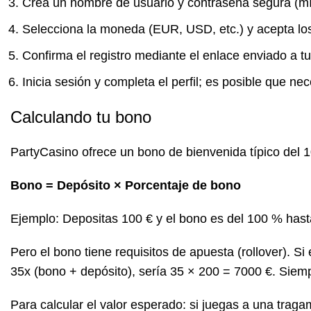
Crea un nombre de usuario y contraseña segura (mí
Selecciona la moneda (EUR, USD, etc.) y acepta los
Confirma el registro mediante el enlace enviado a tu
Inicia sesión y completa el perfil; es posible que ne
Calculando tu bono
PartyCasino ofrece un bono de bienvenida típico del
Bono = Depósito × Porcentaje de bono
Ejemplo: Depositas 100 € y el bono es del 100 % hast
Pero el bono tiene requisitos de apuesta (rollover). Si
35x (bono + depósito), sería 35 × 200 = 7000 €. Siemp
Para calcular el valor esperado: si juegas a una trag