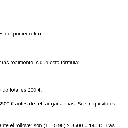
s del primer retiro.
rás realmente, sigue esta fórmula:
do total es 200 €.
500 € antes de retirar ganancias. Si el requisito es
te el rollover son (1 – 0.96) × 3500 = 140 €. Tras