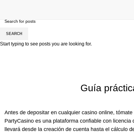
SEARCH
Start typing to see posts you are looking for.
Blog
HOME
UNCATEGORIZED
Guía práctic
Antes de depositar en cualquier casino online, tómate 
PartyCasino es una plataforma confiable con licencia 
llevará desde la creación de cuenta hasta el cálculo 