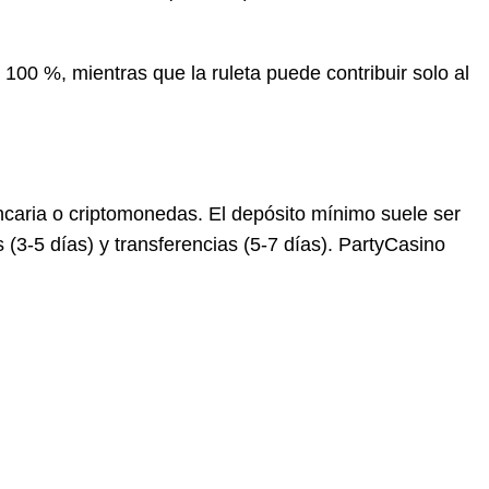
100 %, mientras que la ruleta puede contribuir solo al
bancaria o criptomonedas. El depósito mínimo suele ser
 (3-5 días) y transferencias (5-7 días). PartyCasino