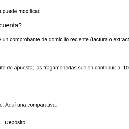
e puede modificar.
 cuenta?
y un comprobante de domicilio reciente (factura o extrac
ito de apuesta; las tragamonedas suelen contribuir al 10
do. Aquí una comparativa:
Depósito