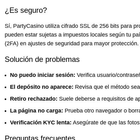
¿Es seguro?
Sí, PartyCasino utiliza cifrado SSL de 256 bits para 
pueden estar sujetas a impuestos locales según tu paí
(2FA) en ajustes de seguridad para mayor protección.
Solución de problemas
No puedo iniciar sesión:
Verifica usuario/contrase
El depósito no aparece:
Revisa que el método sea v
Retiro rechazado:
Suele deberse a requisitos de a
La página no carga:
Prueba otro navegador o borra
Verificación KYC lenta:
Asegúrate de que las foto
Preguntas frecuentes