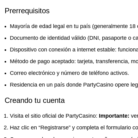
Prerrequisitos
Mayoría de edad legal en tu país (generalmente 18 
Documento de identidad válido (DNI, pasaporte o ca
Dispositivo con conexión a internet estable: funcio
Método de pago aceptado: tarjeta, transferencia, mo
Correo electrónico y número de teléfono activos.
Residencia en un país donde PartyCasino opere leg
Creando tu cuenta
Visita el sitio oficial de PartyCasino:
Importante:
ver
Haz clic en “Registrarse” y completa el formulario c