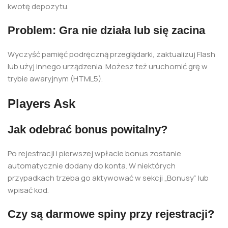
kwotę depozytu.
Problem: Gra nie działa lub się zacina
Wyczyść pamięć podręczną przeglądarki, zaktualizuj Flash
lub użyj innego urządzenia. Możesz też uruchomić grę w
trybie awaryjnym (HTML5).
Players Ask
Jak odebrać bonus powitalny?
Po rejestracji i pierwszej wpłacie bonus zostanie
automatycznie dodany do konta. W niektórych
przypadkach trzeba go aktywować w sekcji „Bonusy” lub
wpisać kod.
Czy są darmowe spiny przy rejestracji?