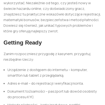
wykorzystać. Niezależnie od tego, czy jesteś nowy w
świecie hazardu online, czy doświadczony gracz,
znajdziesz tu praktyczne wskazówki dotyczące rejestracji,
matematyki bonusów, bezpieczeństwa i metod płatności.
Dowiesz się również, jak unikać typowych problemów i
które gry oferują najlepszy zwrot.
Getting Ready
Zanim rozpoczniesz przygodę z kasynem, przygotuj
niezbędne rzeczy:
Urządzenie z dostępem do internetu – komputer,
smartfon lub tablet z przeglądarką.
Adres e-mail – do rejestracji i weryfikacji konta.
Dokument tożsamości – paszport lub dowód osobisty
do procesu KYC.
Metoda płatności – karta kredytowa, portfel