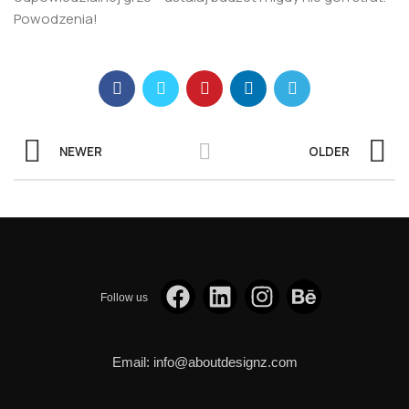
Powodzenia!
NEWER
OLDER
Follow us
Email: info@aboutdesignz.com