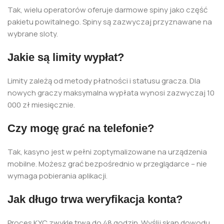
Tak, wielu operatorów oferuje darmowe spiny jako część
pakietu powitalnego. Spiny są zazwyczaj przyznawane na
wybrane sloty.
Jakie są limity wypłat?
Limity zależą od metody płatności i statusu gracza. Dla
nowych graczy maksymalna wypłata wynosi zazwyczaj 10
000 zł miesięcznie.
Czy mogę grać na telefonie?
Tak, kasyno jest w pełni zoptymalizowane na urządzenia
mobilne. Możesz grać bezpośrednio w przeglądarce – nie
wymaga pobierania aplikacji.
Jak długo trwa weryfikacja konta?
Proces KYC zwykle trwa do 48 godzin. Wyślij skan dowodu