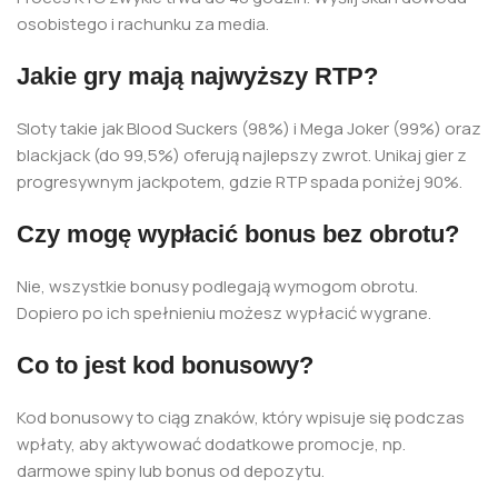
osobistego i rachunku za media.
Jakie gry mają najwyższy RTP?
Sloty takie jak Blood Suckers (98%) i Mega Joker (99%) oraz
blackjack (do 99,5%) oferują najlepszy zwrot. Unikaj gier z
progresywnym jackpotem, gdzie RTP spada poniżej 90%.
Czy mogę wypłacić bonus bez obrotu?
Nie, wszystkie bonusy podlegają wymogom obrotu.
Dopiero po ich spełnieniu możesz wypłacić wygrane.
Co to jest kod bonusowy?
Kod bonusowy to ciąg znaków, który wpisuje się podczas
wpłaty, aby aktywować dodatkowe promocje, np.
darmowe spiny lub bonus od depozytu.