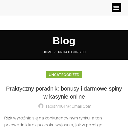
Blog
HOME
UNCATEGORIZED
UNCATEGORIZED
Praktyczny poradnik: bonusy i darmowe spiny
w kasynie online
Tabishm614@gmail.com
Rizk
wyróżnia się na konkurencyjnym rynku, a ten
przewodnik krok po kroku wyjaśnia, jak w pełni go