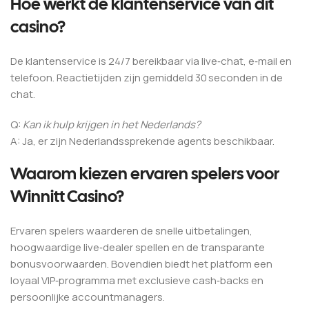
Hoe werkt de klantenservice van dit
casino?
De klantenservice is 24/7 bereikbaar via live‑chat, e‑mail en
telefoon. Reactietijden zijn gemiddeld 30 seconden in de
chat.
Q:
Kan ik hulp krijgen in het Nederlands?
A: Ja, er zijn Nederlandssprekende agents beschikbaar.
Waarom kiezen ervaren spelers voor
Winnitt Casino?
Ervaren spelers waarderen de snelle uitbetalingen,
hoogwaardige live‑dealer spellen en de transparante
bonusvoorwaarden. Bovendien biedt het platform een
loyaal VIP‑programma met exclusieve cash‑backs en
persoonlijke accountmanagers.