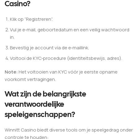
Casino?
Klik op “Registreren”.
Vul je e‑mail, geboortedatum en een veilig wachtwoord
in.
Bevestig je account via de e‑maillink.
Voltooi de KYC‑procedure (identiteitsbewijs, adres).
Note:
Het voltooien van KYC vóór je eerste opname
voorkomt vertragingen.
Wat zijn de belangrijkste
verantwoordelijke
speleigenschappen?
Winnitt Casino biedt diverse tools om je speelgedrag onder
controle te houden: