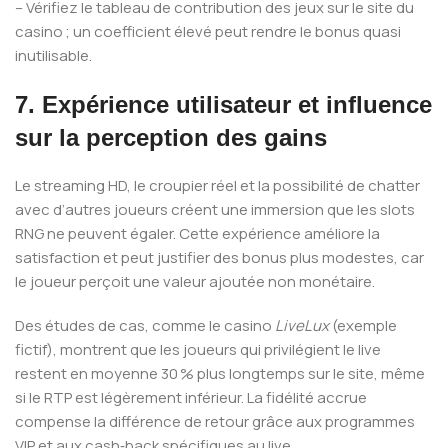
– Vérifiez le tableau de contribution des jeux sur le site du
casino ; un coefficient élevé peut rendre le bonus quasi
inutilisable.
7. Expérience utilisateur et influence
sur la perception des gains
Le streaming HD, le croupier réel et la possibilité de chatter
avec d’autres joueurs créent une immersion que les slots
RNG ne peuvent égaler. Cette expérience améliore la
satisfaction et peut justifier des bonus plus modestes, car
le joueur perçoit une valeur ajoutée non monétaire.
Des études de cas, comme le casino
LiveLux
(exemple
fictif), montrent que les joueurs qui privilégient le live
restent en moyenne 30 % plus longtemps sur le site, même
si le RTP est légèrement inférieur. La fidélité accrue
compense la différence de retour grâce aux programmes
VIP et aux cash‑back spécifiques au live.