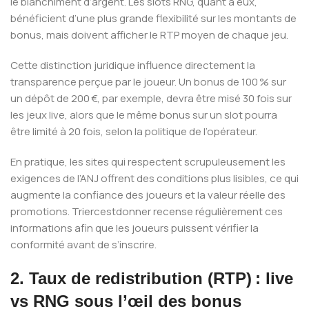
le blanchiment d’argent. Les slots RNG, quant à eux,
bénéficient d’une plus grande flexibilité sur les montants de
bonus, mais doivent afficher le RTP moyen de chaque jeu.
Cette distinction juridique influence directement la
transparence perçue par le joueur. Un bonus de 100 % sur
un dépôt de 200 €, par exemple, devra être misé 30 fois sur
les jeux live, alors que le même bonus sur un slot pourra
être limité à 20 fois, selon la politique de l’opérateur.
En pratique, les sites qui respectent scrupuleusement les
exigences de l’ANJ offrent des conditions plus lisibles, ce qui
augmente la confiance des joueurs et la valeur réelle des
promotions. Triercestdonner recense régulièrement ces
informations afin que les joueurs puissent vérifier la
conformité avant de s’inscrire.
2. Taux de redistribution (RTP) : live
vs RNG sous l’œil des bonus