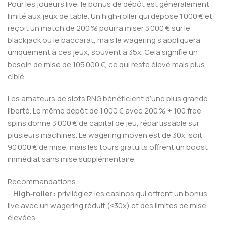
Pour les joueurs live, le bonus de dépôt est généralement
limité aux jeux de table. Un high‑roller qui dépose 1 000 € et
reçoit un match de 200 % pourra miser 3 000 € sur le
blackjack ou le baccarat, mais le wagering s’appliquera
uniquement à ces jeux, souvent à 35x. Cela signifie un
besoin de mise de 105 000 €, ce qui reste élevé mais plus
ciblé.
Les amateurs de slots RNG bénéficient d’une plus grande
liberté. Le même dépôt de 1 000 € avec 200 % + 100 free
spins donne 3 000 € de capital de jeu, répartissable sur
plusieurs machines. Le wagering moyen est de 30x, soit
90 000 € de mise, mais les tours gratuits offrent un boost
immédiat sans mise supplémentaire.
Recommandations :
–
High‑roller
: privilégiez les casinos qui offrent un bonus
live avec un wagering réduit (≤30x) et des limites de mise
élevées.