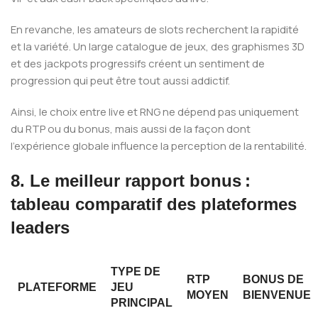
En revanche, les amateurs de slots recherchent la rapidité
et la variété. Un large catalogue de jeux, des graphismes 3D
et des jackpots progressifs créent un sentiment de
progression qui peut être tout aussi addictif.
Ainsi, le choix entre live et RNG ne dépend pas uniquement
du RTP ou du bonus, mais aussi de la façon dont
l’expérience globale influence la perception de la rentabilité.
8. Le meilleur rapport bonus :
tableau comparatif des plateformes
leaders
TYPE DE
RTP
BONUS DE
PLATEFORME
JEU
MOYEN
BIENVENUE
PRINCIPAL