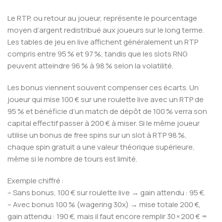
Le RTP, ou retour au joueur, représente le pourcentage
moyen d’argent redistribué aux joueurs sur le long terme.
Les tables de jeu en live affichent généralement un RTP
compris entre 95 % et 97 %, tandis que les slots RNG
peuvent atteindre 96 % à 98 % selon la volatilité.
Les bonus viennent souvent compenser ces écarts. Un
joueur qui mise 100 € sur une roulette live avec un RTP de
95 % et bénéficie d’un match de dépôt de 100 % verra son
capital effectif passer à 200 € à miser. Si le même joueur
utilise un bonus de free spins sur un slot à RTP 98 %,
chaque spin gratuit a une valeur théorique supérieure,
même si le nombre de tours est limité.
Exemple chiffré :
– Sans bonus, 100 € sur roulette live → gain attendu : 95 €.
– Avec bonus 100 % (wagering 30x) → mise totale 200 €,
gain attendu : 190 €, mais il faut encore remplir 30 × 200 € =