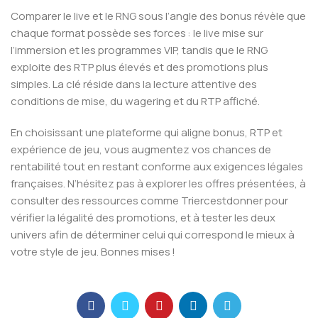
Comparer le live et le RNG sous l’angle des bonus révèle que
chaque format possède ses forces : le live mise sur
l’immersion et les programmes VIP, tandis que le RNG
exploite des RTP plus élevés et des promotions plus
simples. La clé réside dans la lecture attentive des
conditions de mise, du wagering et du RTP affiché.
En choisissant une plateforme qui aligne bonus, RTP et
expérience de jeu, vous augmentez vos chances de
rentabilité tout en restant conforme aux exigences légales
françaises. N’hésitez pas à explorer les offres présentées, à
consulter des ressources comme Triercestdonner pour
vérifier la légalité des promotions, et à tester les deux
univers afin de déterminer celui qui correspond le mieux à
votre style de jeu. Bonnes mises !