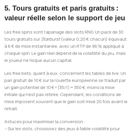
5. Tours gratuits et paris gratuits :
valeur réelle selon le support de jeu
Les free spins sont l’apanage des slots RNG. Un pack de 30
tours gratuits sur
Starburst
(valeur 0,20 € chacun) équivaut
à 6 € de mise instantanée, avec un RTP de 96 % appliqué à
chaque spin. Le gain réel dépend de la volatilité du jeu, mais
le joueur ne risque aucun capital.
Les free bets, quant à eux, concernent les tables de live. Un
pari gratuit de 10 € sur la roulette européenne se traduit par
un gain potentiel de 10 € × (35/1) = 350 €, moins la mise
initiale qui n’est pas retirée. Cependant, les conditions de
mise imposent souvent que le gain soit misé 20 fois avant le
retrait.
Astuces pour maximiser la conversion :
– Sur les slots, choisissez des jeux à faible volatilité pour