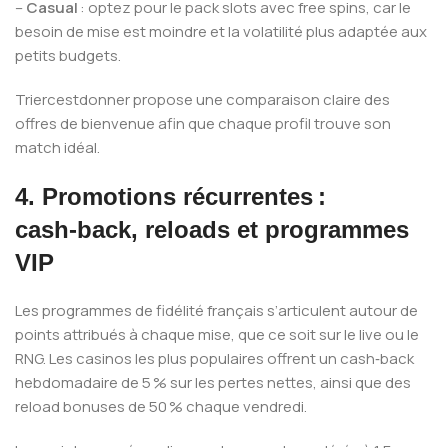
–
Casual
: optez pour le pack slots avec free spins, car le
besoin de mise est moindre et la volatilité plus adaptée aux
petits budgets.
Triercestdonner propose une comparaison claire des
offres de bienvenue afin que chaque profil trouve son
match idéal.
4. Promotions récurrentes :
cash‑back, reloads et programmes
VIP
Les programmes de fidélité français s’articulent autour de
points attribués à chaque mise, que ce soit sur le live ou le
RNG. Les casinos les plus populaires offrent un cash‑back
hebdomadaire de 5 % sur les pertes nettes, ainsi que des
reload bonuses de 50 % chaque vendredi.