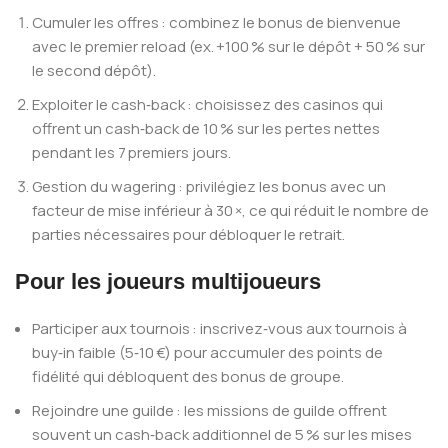
Cumuler les offres : combinez le bonus de bienvenue
avec le premier reload (ex. +100 % sur le dépôt + 50 % sur
le second dépôt).
Exploiter le cash‑back : choisissez des casinos qui
offrent un cash‑back de 10 % sur les pertes nettes
pendant les 7 premiers jours.
Gestion du wagering : privilégiez les bonus avec un
facteur de mise inférieur à 30 ×, ce qui réduit le nombre de
parties nécessaires pour débloquer le retrait.
Pour les joueurs multijoueurs
Participer aux tournois : inscrivez‑vous aux tournois à
buy‑in faible (5‑10 €) pour accumuler des points de
fidélité qui débloquent des bonus de groupe.
Rejoindre une guilde : les missions de guilde offrent
souvent un cash‑back additionnel de 5 % sur les mises