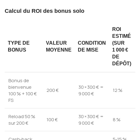
Calcul du ROI des bonus solo
ROI
ESTIMÉ
TYPE DE
VALEUR
CONDITION
(SUR
BONUS
MOYENNE
DE MISE
1 000 €
DE
DÉPÔT)
Bonus de
bienvenue
30 × 300 € =
200 €
12 %
100 % + 100 €
9 000 €
FS
Reload 50 %
30 × 300 € =
100 €
8 %
sur 200 €
9 000 €
Cash‑back
5‑15 %