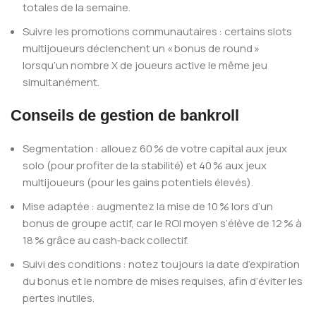
totales de la semaine.
Suivre les promotions communautaires : certains slots
multijoueurs déclenchent un « bonus de round »
lorsqu’un nombre X de joueurs active le même jeu
simultanément.
Conseils de gestion de bankroll
Segmentation : allouez 60 % de votre capital aux jeux
solo (pour profiter de la stabilité) et 40 % aux jeux
multijoueurs (pour les gains potentiels élevés).
Mise adaptée : augmentez la mise de 10 % lors d’un
bonus de groupe actif, car le ROI moyen s’élève de 12 % à
18 % grâce au cash‑back collectif.
Suivi des conditions : notez toujours la date d’expiration
du bonus et le nombre de mises requises, afin d’éviter les
pertes inutiles.