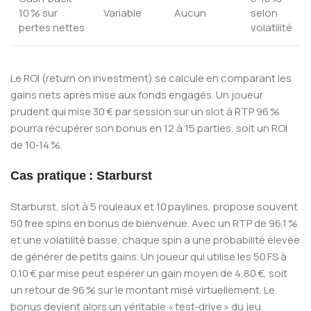
10 % sur
Variable
Aucun
selon
pertes nettes
volatilité
Le ROI (return on investment) se calcule en comparant les
gains nets après mise aux fonds engagés. Un joueur
prudent qui mise 30 € par session sur un slot à RTP 96 %
pourra récupérer son bonus en 12 à 15 parties, soit un ROI
de 10‑14 %.
Cas pratique : Starburst
Starburst, slot à 5 rouleaux et 10 paylines, propose souvent
50 free spins en bonus de bienvenue. Avec un RTP de 96,1 %
et une volatilité basse, chaque spin a une probabilité élevée
de générer de petits gains. Un joueur qui utilise les 50 FS à
0,10 € par mise peut espérer un gain moyen de 4,80 €, soit
un retour de 96 % sur le montant misé virtuellement. Le
bonus devient alors un véritable « test‑drive » du jeu,