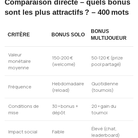
Comparaison directe – quels bonus
sont les plus attractifs ? – 400 mots
BONUS
CRITÈRE
BONUS SOLO
MULTIJOUEUR
Valeur
150‑200 €
50‑120 € (prize
monétaire
(welcome)
pool partagé)
moyenne
Hebdomadaire
Quotidienne
Fréquence
(reload)
(tournois)
Conditions de
30 × bonus +
20 × gain du
mise
dépôt
tournoi
Élevé (chat,
Impact social
Faible
leaderboard)