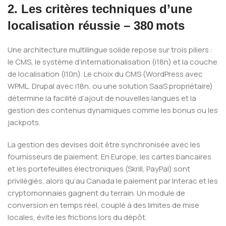
2. Les critères techniques d’une
localisation réussie – 380 mots
Une architecture multilingue solide repose sur trois piliers :
le CMS, le système d’internationalisation (i18n) et la couche
de localisation (l10n). Le choix du CMS (WordPress avec
WPML, Drupal avec i18n, ou une solution SaaS propriétaire)
détermine la facilité d’ajout de nouvelles langues et la
gestion des contenus dynamiques comme les bonus ou les
jackpots.
La gestion des devises doit être synchronisée avec les
fournisseurs de paiement. En Europe, les cartes bancaires
et les portefeuilles électroniques (Skrill, PayPal) sont
privilégiés, alors qu’au Canada le paiement par Interac et les
cryptomonnaies gagnent du terrain. Un module de
conversion en temps réel, couplé à des limites de mise
locales, évite les frictions lors du dépôt.