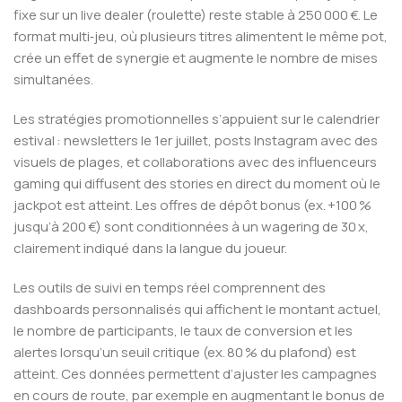
fixe sur un live dealer (roulette) reste stable à 250 000 €. Le
format multi‑jeu, où plusieurs titres alimentent le même pot,
crée un effet de synergie et augmente le nombre de mises
simultanées.
Les stratégies promotionnelles s’appuient sur le calendrier
estival : newsletters le 1er juillet, posts Instagram avec des
visuels de plages, et collaborations avec des influenceurs
gaming qui diffusent des stories en direct du moment où le
jackpot est atteint. Les offres de dépôt bonus (ex. +100 %
jusqu’à 200 €) sont conditionnées à un wagering de 30 x,
clairement indiqué dans la langue du joueur.
Les outils de suivi en temps réel comprennent des
dashboards personnalisés qui affichent le montant actuel,
le nombre de participants, le taux de conversion et les
alertes lorsqu’un seuil critique (ex. 80 % du plafond) est
atteint. Ces données permettent d’ajuster les campagnes
en cours de route, par exemple en augmentant le bonus de