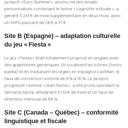
jackpot « Euro‑Summer », promu via des emails
personnalisés contenant le terme « cagnotte estivale », a
généré 3,2 M € de mise supplémentaire en deux mois, avec
un ARPU passant de 28 € à 37 €.
Site B (Espagne) – adaptation culturelle
du jeu « Fiesta »
Le jeu « Fiesta » était initialement proposé en anglais avec
des graphismes génériques. En localisant les icônes (toros,
paella) et en traduisant les règles en espagnol castillan, le
taux de conversion a bondi de 9 % à 16 %. Le jackpot
progressif, nommé « Gran Fiesta », a été promu pendant la
Semana Santa, atteignant 5,1 M € de mise et un taux de
rétention mensuel de 68 %.
Site C (Canada – Québec) – conformité
linguistique et fiscale