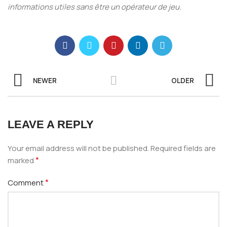
informations utiles sans être un opérateur de jeu.
NEWER
OLDER
LEAVE A REPLY
Your email address will not be published.
Required fields are
*
marked
*
Comment