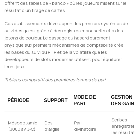
offrent des tables de « banco » où les joueurs misent sur le
résultat d’un tirage de cartes.
Ces établissements développent les premiers systèmes de
suivi des gains, grâce à des registres manuscrits et à des
jetons de couleur. Le passage du hasard purement
physique aux premiers mécanismes de comptabilité crée
les bases du suivi du RTP et de la volatilité que les
développeurs de slots modernes utilisent pour équilibrer
leurs jeux.
Tableau comparatif des premières formes de pari
MODE DE
GESTION
PÉRIODE
SUPPORT
PARI
DES GAI
Scribes
Mésopotamie
Dés
Pari
enregistre
(3000 av. J‑C)
d’argile
divinatoire
les résulta