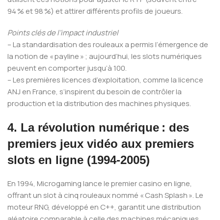
94 % et 98 %) et attirer différents profils de joueurs.
Points clés de l’impact industriel
– La standardisation des rouleaux a permis l’émergence de
la notion de « payline » ; aujourd’hui, les slots numériques
peuvent en comporter jusqu’à 100.
– Les premières licences d’exploitation, comme la licence
ANJ en France, s’inspirent du besoin de contrôler la
production et la distribution des machines physiques.
4. La révolution numérique : des
premiers jeux vidéo aux premiers
slots en ligne (1994‑2005)
En 1994, Microgaming lance le premier casino en ligne,
offrant un slot à cinq rouleaux nommé « Cash Splash ». Le
moteur RNG, développé en C++, garantit une distribution
aléatoire comparable à celle des machines mécaniques,