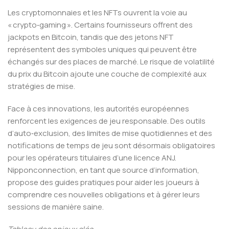
Les cryptomonnaies et les NFTs ouvrent la voie au
« crypto‑gaming ». Certains fournisseurs offrent des
jackpots en Bitcoin, tandis que des jetons NFT
représentent des symboles uniques qui peuvent être
échangés sur des places de marché. Le risque de volatilité
du prix du Bitcoin ajoute une couche de complexité aux
stratégies de mise.
Face à ces innovations, les autorités européennes
renforcent les exigences de jeu responsable. Des outils
d’auto‑exclusion, des limites de mise quotidiennes et des
notifications de temps de jeu sont désormais obligatoires
pour les opérateurs titulaires d’une licence ANJ.
Nipponconnection, en tant que source d’information,
propose des guides pratiques pour aider les joueurs à
comprendre ces nouvelles obligations et à gérer leurs
sessions de manière saine.