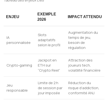
Tableau des enjeux clés
EXEMPLE
ENJEU
IMPACT ATTENDU
2026
Augmentation du
Slots
IA
temps de jeu,
adaptatifs
personnalisée
besoin de
selon le profil
régulation
Jackpot en
Attraction des
Crypto‑gaming
ETH sur
joueurs tech,
“Crypto Reel”
volatilité financière
Limite de 2 h
Réduction du
Jeu
de session par
risque d’addiction,
responsable
jour imposée
conformité ANJ