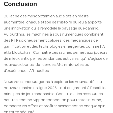
Conclusion
Du jet de dés mésopotamien aux slots en réalité
augmentée, chaque étape de l’histoire du jeu a apporté
une innovation qui a remodelé le paysage du i‑gaming.
Aujourd’hui, les machines à sous numériques combinent
des RTP soigneusement calibrés, des mécaniques de
gamification et des technologies émergentes comme l’IA
et la blockchain. Connaître ces racines permet aux joueurs
de mieux anticiper les tendances estivales, qu’il s’agisse de
nouveaux bonus, de licences ANJ renforcées ou
d’expériences AR inédites.
Nous vous encourageons à explorer les nouveautés du
nouveau casino en ligne 2026, tout en gardant à l’esprit les
principes de jeu responsable. Consultez des ressources
neutres comme Nipponconnection pour rester informé,
comparer les offres et profiter pleinement de chaque spin,
en toute sécurité.