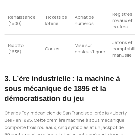
Registres
Renaissance
Tickets de
Achat de
royaux et
(1500)
loterie
numéros
coffres
Jetons et
Ridotto
Mise sur
Cartes
comptabili
(1638)
couleur/figure
manuelle
3. L’ère industrielle : la machine à
sous mécanique de 1895 et la
démocratisation du jeu
Charles Fey, mécanicien de San Francisco, crée la « Liberty
Bell » en 1895. Cette première machine à sous mécanique
comporte trois rouleaux, cinq symboles et un jackpot de
50 cents, payé en pièces. Le levier, actionné par le joueur,