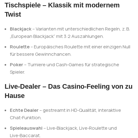
Tischspiele – Klassik mit modernem
Twist
Blackjack
– Varianten mit unterschiedlichen Regeln, z. B.
„European Blackjack“ mit 3:2 Auszahlungen.
Roulette
– Europäisches Roulette mit einer einzigen Null
für bessere Gewinnchancen.
Poker
– Turniere und Cash‑Games für strategische
Spieler.
Live‑Dealer – Das Casino‑Feeling von zu
Hause
Echte Dealer
– gestreamt in HD‑Qualität, interaktive
Chat‑Funktion.
Spieleauswahl
– Live‑Blackjack, Live‑Roulette und
Live‑Baccarat.