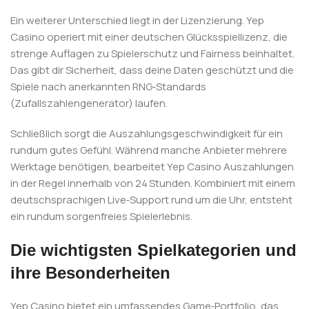
Ein weiterer Unterschied liegt in der Lizenzierung. Yep
Casino operiert mit einer deutschen Glücksspiellizenz, die
strenge Auflagen zu Spielerschutz und Fairness beinhaltet.
Das gibt dir Sicherheit, dass deine Daten geschützt und die
Spiele nach anerkannten RNG‑Standards
(Zufallszahlengenerator) laufen.
Schließlich sorgt die Auszahlungsgeschwindigkeit für ein
rundum gutes Gefühl. Während manche Anbieter mehrere
Werktage benötigen, bearbeitet Yep Casino Auszahlungen
in der Regel innerhalb von 24 Stunden. Kombiniert mit einem
deutschsprachigen Live‑Support rund um die Uhr, entsteht
ein rundum sorgenfreies Spielerlebnis.
Die wichtigsten Spielkategorien und
ihre Besonderheiten
Yep Casino bietet ein umfassendes Game‑Portfolio, das