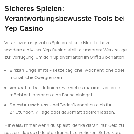
Sicheres Spielen:
Verantwortungsbewusste Tools bei
Yep Casino
Verantwortungsvolles Spielen ist kein Nice‑to‑have,
sondern ein Muss. Yep Casino stellt dir mehrere Werkzeuge
zur Verfügung, um dein Spielverhalten im Griff zu behalten:
Einzahlungslimits
– setze tägliche, wöchentliche oder
monatliche Obergrenzen.
Verlustlimits
– definiere, wie viel du maximal verlieren
möchtest, bevor du eine Pause einlegst.
Selbstausschluss
– bei Bedarf kannst du dich für
24 Stunden, 7 Tage oder dauerhaft sperren lassen.
Hinweis:
Immer wenn du spielst, denke daran, nur Geld zu
setzen, das du dir leisten kannst zu verlieren. Setze klare