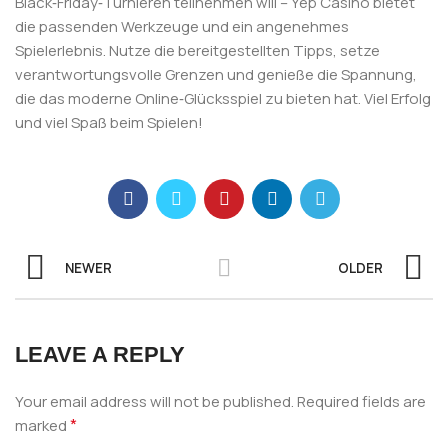
Black‑Friday‑Turnieren teilnehmen will – Yep Casino bietet
die passenden Werkzeuge und ein angenehmes
Spielerlebnis. Nutze die bereitgestellten Tipps, setze
verantwortungsvolle Grenzen und genieße die Spannung,
die das moderne Online‑Glücksspiel zu bieten hat. Viel Erfolg
und viel Spaß beim Spielen!
NEWER
OLDER
LEAVE A REPLY
Your email address will not be published.
Required fields are
*
marked