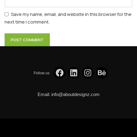
Save my name, email, and website in this browser for the
next time I comment.
Follow us
Email: info@aboutdesignz.com