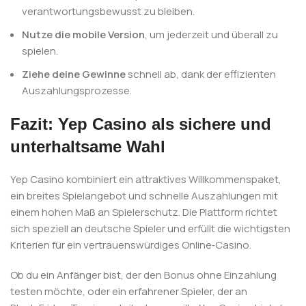
verantwortungsbewusst zu bleiben.
Nutze die mobile Version
, um jederzeit und überall zu
spielen.
Ziehe deine Gewinne
schnell ab, dank der effizienten
Auszahlungsprozesse.
Fazit: Yep Casino als sichere und
unterhaltsame Wahl
Yep Casino kombiniert ein attraktives Willkommenspaket,
ein breites Spielangebot und schnelle Auszahlungen mit
einem hohen Maß an Spielerschutz. Die Plattform richtet
sich speziell an deutsche Spieler und erfüllt die wichtigsten
Kriterien für ein vertrauenswürdiges Online‑Casino.
Ob du ein Anfänger bist, der den Bonus ohne Einzahlung
testen möchte, oder ein erfahrener Spieler, der an