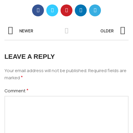
NEWER
OLDER
LEAVE A REPLY
Your email address will not be published.
Required fields are
*
marked
*
Comment