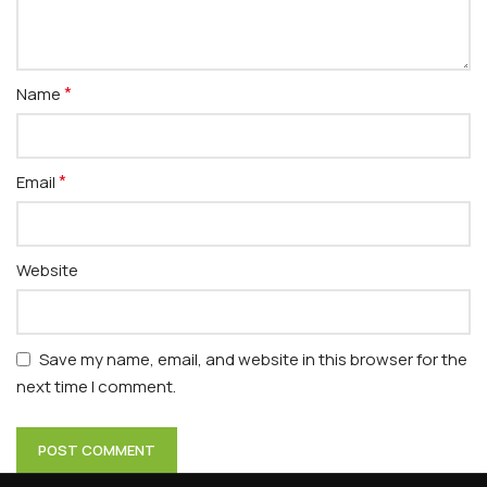
*
Name
*
Email
Website
Save my name, email, and website in this browser for the
next time I comment.