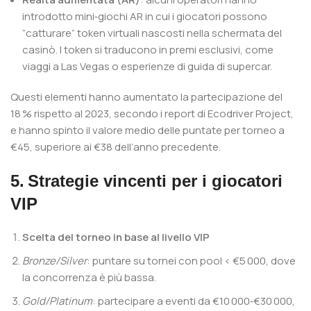
introdotto mini‑giochi AR in cui i giocatori possono
“catturare” token virtuali nascosti nella schermata del
casinò. I token si traducono in premi esclusivi, come
viaggi a Las Vegas o esperienze di guida di supercar.
Questi elementi hanno aumentato la partecipazione del
18 % rispetto al 2023, secondo i report di Ecodriver Project,
e hanno spinto il valore medio delle puntate per torneo a
€45, superiore ai €38 dell’anno precedente.
5. Strategie vincenti per i giocatori
VIP
Scelta del torneo in base al livello VIP
Bronze/Silver
: puntare su tornei con pool < €5 000, dove
la concorrenza è più bassa.
Gold/Platinum
: partecipare a eventi da €10 000‑€30 000,