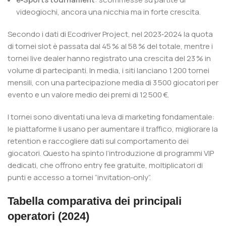
videogiochi, ancora una nicchia ma in forte crescita.
Secondo i dati di Ecodriver Project, nel 2023‑2024 la quota
di tornei slot è passata dal 45 % al 58 % del totale, mentre i
tornei live dealer hanno registrato una crescita del 23 % in
volume di partecipanti. In media, i siti lanciano 1 200 tornei
mensili, con una partecipazione media di 3 500 giocatori per
evento e un valore medio dei premi di 12 500 €.
I tornei sono diventati una leva di marketing fondamentale:
le piattaforme li usano per aumentare il traffico, migliorare la
retention e raccogliere dati sul comportamento dei
giocatori. Questo ha spinto l’introduzione di programmi VIP
dedicati, che offrono entry fee gratuite, moltiplicatori di
punti e accesso a tornei “invitation‑only”.
Tabella comparativa dei principali
operatori (2024)