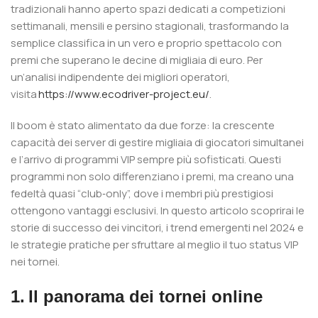
tradizionali hanno aperto spazi dedicati a competizioni
settimanali, mensili e persino stagionali, trasformando la
semplice classifica in un vero e proprio spettacolo con
premi che superano le decine di migliaia di euro. Per
un’analisi indipendente dei migliori operatori,
visita
https://www.ecodriver-project.eu/
.
Il boom è stato alimentato da due forze: la crescente
capacità dei server di gestire migliaia di giocatori simultanei
e l’arrivo di programmi VIP sempre più sofisticati. Questi
programmi non solo differenziano i premi, ma creano una
fedeltà quasi “club‑only”, dove i membri più prestigiosi
ottengono vantaggi esclusivi. In questo articolo scoprirai le
storie di successo dei vincitori, i trend emergenti nel 2024 e
le strategie pratiche per sfruttare al meglio il tuo status VIP
nei tornei.
1. Il panorama dei tornei online