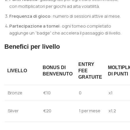
con moltiplicatori per giochi ad alta volatilità.
Frequenza di gioco
: numero di sessioni attive al mese.
Partecipazione a tornei
: ogni torneo completato
aggiunge un “badge” che accelera il passaggio di livello.
Benefici per livello
ENTRY
BONUS DI
MOLTIPL
LIVELLO
FEE
BENVENUTO
DI PUNTI
GRATUITE
Bronze
€10
0
x1
Silver
€20
1 per mese
x1,2