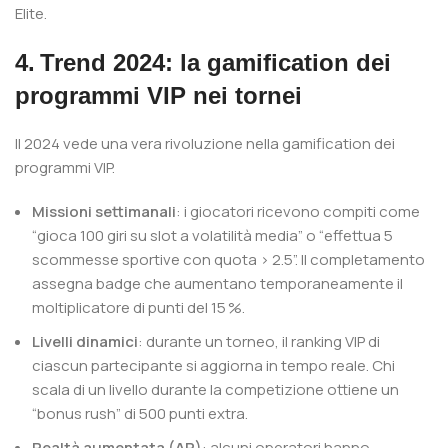
Elite.
4. Trend 2024: la gamification dei
programmi VIP nei tornei
Il 2024 vede una vera rivoluzione nella gamification dei
programmi VIP.
Missioni settimanali
: i giocatori ricevono compiti come
“gioca 100 giri su slot a volatilità media” o “effettua 5
scommesse sportive con quota > 2.5”. Il completamento
assegna badge che aumentano temporaneamente il
moltiplicatore di punti del 15 %.
Livelli dinamici
: durante un torneo, il ranking VIP di
ciascun partecipante si aggiorna in tempo reale. Chi
scala di un livello durante la competizione ottiene un
“bonus rush” di 500 punti extra.
Realtà aumentata (AR)
: alcuni operatori hanno