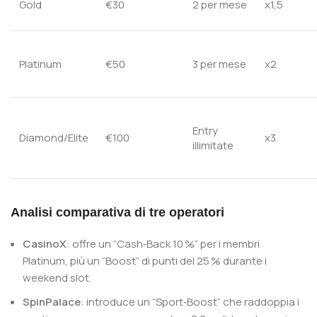
Gold
€30
2 per mese
x1,5
Platinum
€50
3 per mese
x2
Entry
Diamond/Elite
€100
x3
illimitate
Analisi comparativa di tre operatori
CasinoX
: offre un “Cash‑Back 10 %” per i membri
Platinum, più un “Boost” di punti del 25 % durante i
weekend slot.
SpinPalace
: introduce un “Sport‑Boost” che raddoppia i