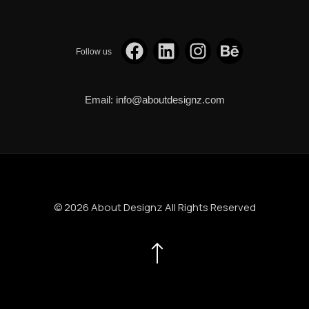
Follow us
Email: info@aboutdesignz.com
© 2026 About Designz All Rights Reserved