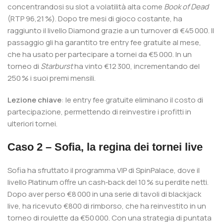
concentrandosi su slot a volatilità alta come
Book of Dead
(RTP 96,21 %). Dopo tre mesi di gioco costante, ha
raggiunto il livello Diamond grazie a un turnover di €45 000. Il
passaggio gli ha garantito tre entry fee gratuite al mese,
che ha usato per partecipare a tornei da €5 000. In un
torneo di
Starburst
ha vinto €12 300, incrementando del
250 % i suoi premi mensili.
Lezione chiave
: le entry fee gratuite eliminano il costo di
partecipazione, permettendo di reinvestire i profitti in
ulteriori tornei.
Caso 2 – Sofia, la regina dei tornei live
Sofia ha sfruttato il programma VIP di SpinPalace, dove il
livello Platinum offre un cash‑back del 10 % su perdite netti.
Dopo aver perso €8 000 in una serie di tavoli di blackjack
live, ha ricevuto €800 di rimborso, che ha reinvestito in un
torneo di roulette da €50 000. Con una strategia di puntata