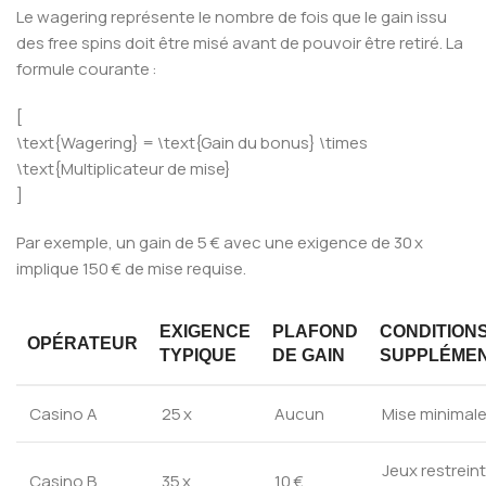
Le wagering représente le nombre de fois que le gain issu
des free spins doit être misé avant de pouvoir être retiré. La
formule courante :
[
\text{Wagering} = \text{Gain du bonus} \times
\text{Multiplicateur de mise}
]
Par exemple, un gain de 5 € avec une exigence de 30 x
implique 150 € de mise requise.
EXIGENCE
PLAFOND
CONDITION
OPÉRATEUR
TYPIQUE
DE GAIN
SUPPLÉMEN
Casino A
25 x
Aucun
Mise minimale
Jeux restrein
Casino B
35 x
10 €