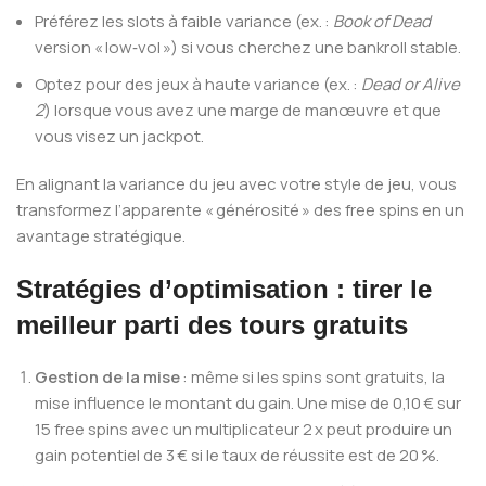
Préférez les slots à faible variance (ex. :
Book of Dead
version « low‑vol ») si vous cherchez une bankroll stable.
Optez pour des jeux à haute variance (ex. :
Dead or Alive
2
) lorsque vous avez une marge de manœuvre et que
vous visez un jackpot.
En alignant la variance du jeu avec votre style de jeu, vous
transformez l’apparente « générosité » des free spins en un
avantage stratégique.
Stratégies d’optimisation : tirer le
meilleur parti des tours gratuits
Gestion de la mise
: même si les spins sont gratuits, la
mise influence le montant du gain. Une mise de 0,10 € sur
15 free spins avec un multiplicateur 2 x peut produire un
gain potentiel de 3 € si le taux de réussite est de 20 %.