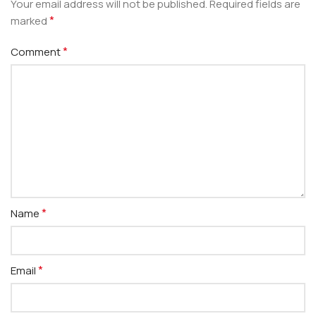
Your email address will not be published.
Required fields are
*
marked
*
Comment
*
Name
*
Email