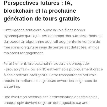
Perspectives futures : IA,
blockchain et la prochaine
génération de tours gratuits
L’intelligence artificielle ouvre la voie à des bonus
dynamiques qui s’ajustent en temps réel aux performances
du joueur. Un algorithme pourrait augmenter le nombre de
free spins lorsqu’une série de pertes est détectée, afin de
maintenir l’engagement.
Parallèlement, la blockchain introduit le concept de
« provably fair », où le RNG est vérifiable publiquement grâce
à des contrats intelligents. Cette transparence pourrait
réduire la méfiance des joueurs envers les exigences de
wagering.
Une évolution possible est la tokenisation des free spins :
chaque spin devient un jeton échangeable sur une