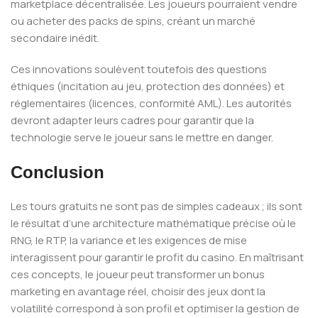
marketplace décentralisée. Les joueurs pourraient vendre
ou acheter des packs de spins, créant un marché
secondaire inédit.
Ces innovations soulèvent toutefois des questions
éthiques (incitation au jeu, protection des données) et
réglementaires (licences, conformité AML). Les autorités
devront adapter leurs cadres pour garantir que la
technologie serve le joueur sans le mettre en danger.
Conclusion
Les tours gratuits ne sont pas de simples cadeaux ; ils sont
le résultat d’une architecture mathématique précise où le
RNG, le RTP, la variance et les exigences de mise
interagissent pour garantir le profit du casino. En maîtrisant
ces concepts, le joueur peut transformer un bonus
marketing en avantage réel, choisir des jeux dont la
volatilité correspond à son profil et optimiser la gestion de