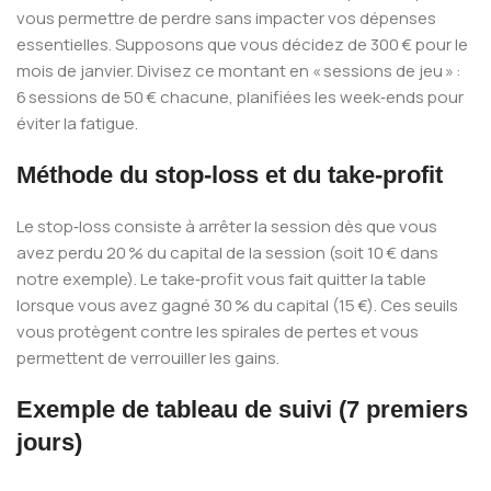
vous permettre de perdre sans impacter vos dépenses
essentielles. Supposons que vous décidez de 300 € pour le
mois de janvier. Divisez ce montant en « sessions de jeu » :
6 sessions de 50 € chacune, planifiées les week‑ends pour
éviter la fatigue.
Méthode du stop‑loss et du take‑profit
Le stop‑loss consiste à arrêter la session dès que vous
avez perdu 20 % du capital de la session (soit 10 € dans
notre exemple). Le take‑profit vous fait quitter la table
lorsque vous avez gagné 30 % du capital (15 €). Ces seuils
vous protègent contre les spirales de pertes et vous
permettent de verrouiller les gains.
Exemple de tableau de suivi (7 premiers
jours)