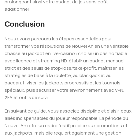
prolongeant ainsi votre budget de jeu sans coût
additionnel.
Conclusion
Nous avons parcouru les étapes essentielles pour
transformer vos résolutions de Nouvel An en une véritable
chasse au jackpot en live‑casino : choisir un casino fiable
avec licence et streaming HD, établir un budget mensuel
strict et des seuils de stop‑loss/take‑profit, maîtriser les
stratégies de base à la roulette, au blackjack et au
baccarat, viser les jackpots progressifs et les tournois
spéciaux, puis sécuriser votre environnement avec VPN,
2FA et outils de suivi.
En suivant ce guide, vous associez discipline et plaisir, deux
alliés indispensables du joueur responsable. La période du
Nouvel An offre un cadre festif propice aux promotions et
aux jackpots, mais elle requiert également une gestion