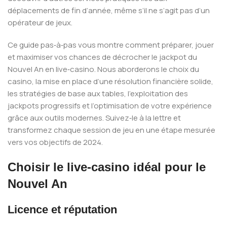
déplacements de fin d’année, même s’il ne s’agit pas d’un
opérateur de jeux.
Ce guide pas‑à‑pas vous montre comment préparer, jouer
et maximiser vos chances de décrocher le jackpot du
Nouvel An en live‑casino. Nous aborderons le choix du
casino, la mise en place d’une résolution financière solide,
les stratégies de base aux tables, l’exploitation des
jackpots progressifs et l’optimisation de votre expérience
grâce aux outils modernes. Suivez‑le à la lettre et
transformez chaque session de jeu en une étape mesurée
vers vos objectifs de 2024.
Choisir le live‑casino idéal pour le
Nouvel An
Licence et réputation