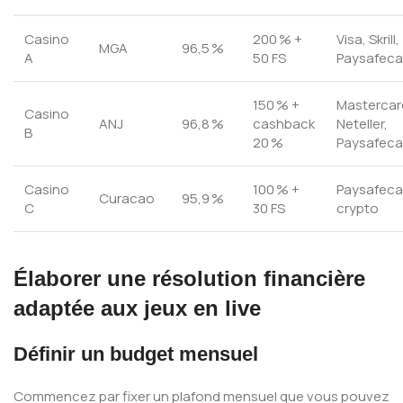
Casino
200 % +
Visa, Skrill,
MGA
96,5 %
A
50 FS
Paysafeca
150 % +
Mastercar
Casino
ANJ
96,8 %
cashback
Neteller,
B
20 %
Paysafeca
Casino
100 % +
Paysafeca
Curacao
95,9 %
C
30 FS
crypto
Élaborer une résolution financière
adaptée aux jeux en live
Définir un budget mensuel
Commencez par fixer un plafond mensuel que vous pouvez