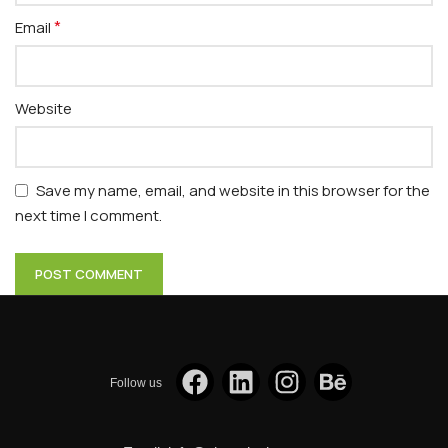
*
Email
Website
Save my name, email, and website in this browser for the
next time I comment.
Follow us