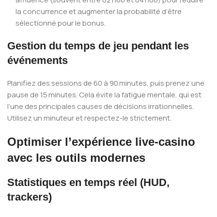
la concurrence et augmenter la probabilité d’être
sélectionné pour le bonus.
Gestion du temps de jeu pendant les
événements
Planifiez des sessions de 60 à 90 minutes, puis prenez une
pause de 15 minutes. Cela évite la fatigue mentale, qui est
l’une des principales causes de décisions irrationnelles.
Utilisez un minuteur et respectez-le strictement.
Optimiser l’expérience live‑casino
avec les outils modernes
Statistiques en temps réel (HUD,
trackers)