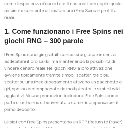
come l’esperienza d’uso e i costi nascosti, per capire quale
ambiente consente di trasformare i Free Spins in profitto
reale.
1. Come funzionano i Free Spins nei
giochi RNG – 300 parole
I Free Spins sono giri gratuiti concessi ai giocatori senza
addebitare il loro saldo, ma mantenendo la possibilità di
vincere denaro reale. Nei giochi RNG la loro attivazione
avviene tipicamente tramite simboli scatter: tre o più
scatter su una linea di pagamento attivano un pacchetto di
giri, spesso accompagnato da moltiplicatori o simboli wild
aggiuntivi. Alcune promozioni includono Free Spins come
parte di un bonus di benvenuto o come ricompensa per il
primo deposito.
Le slot con Free Spins presentano un RTP (Return to Player)