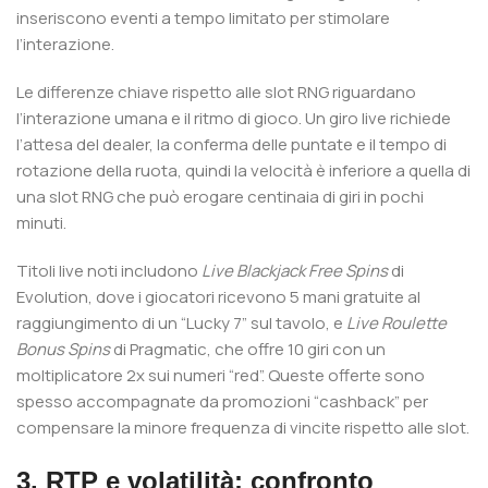
inseriscono eventi a tempo limitato per stimolare
l’interazione.
Le differenze chiave rispetto alle slot RNG riguardano
l’interazione umana e il ritmo di gioco. Un giro live richiede
l’attesa del dealer, la conferma delle puntate e il tempo di
rotazione della ruota, quindi la velocità è inferiore a quella di
una slot RNG che può erogare centinaia di giri in pochi
minuti.
Titoli live noti includono
Live Blackjack Free Spins
di
Evolution, dove i giocatori ricevono 5 mani gratuite al
raggiungimento di un “Lucky 7” sul tavolo, e
Live Roulette
Bonus Spins
di Pragmatic, che offre 10 giri con un
moltiplicatore 2x sui numeri “red”. Queste offerte sono
spesso accompagnate da promozioni “cashback” per
compensare la minore frequenza di vincite rispetto alle slot.
3. RTP e volatilità: confronto