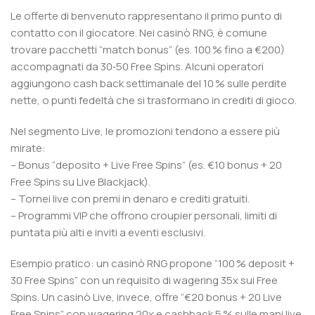
Le offerte di benvenuto rappresentano il primo punto di
contatto con il giocatore. Nei casinò RNG, è comune
trovare pacchetti “match bonus” (es. 100 % fino a €200)
accompagnati da 30‑50 Free Spins. Alcuni operatori
aggiungono cash back settimanale del 10 % sulle perdite
nette, o punti fedeltà che si trasformano in crediti di gioco.
Nel segmento Live, le promozioni tendono a essere più
mirate:
– Bonus “deposito + Live Free Spins” (es. €10 bonus + 20
Free Spins su Live Blackjack).
– Tornei live con premi in denaro e crediti gratuiti.
– Programmi VIP che offrono croupier personali, limiti di
puntata più alti e inviti a eventi esclusivi.
Esempio pratico: un casinò RNG propone “100 % deposit +
30 Free Spins” con un requisito di wagering 35x sui Free
Spins. Un casinò Live, invece, offre “€20 bonus + 20 Live
Free Spins” con wagering 20x e cashback 5 % sulle mani live.