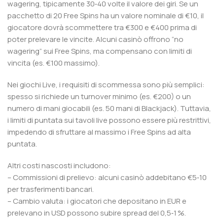
wagering, tipicamente 30‑40 volte il valore dei giri. Se un
pacchetto di 20 Free Spins ha un valore nominale di €10, il
giocatore dovrà scommettere tra €300 e €400 prima di
poter prelevare le vincite. Alcuni casinò offrono “no
wagering” sui Free Spins, ma compensano con limiti di
vincita (es. €100 massimo).
Nei giochi Live, i requisiti di scommessa sono più semplici:
spesso si richiede un turnover minimo (es. €200) o un
numero di mani giocabili (es. 50 mani di Blackjack). Tuttavia,
i limiti di puntata sui tavoli live possono essere più restrittivi,
impedendo di sfruttare al massimo i Free Spins ad alta
puntata.
Altri costi nascosti includono:
– Commissioni di prelievo: alcuni casinò addebitano €5‑10
per trasferimenti bancari.
– Cambio valuta: i giocatori che depositano in EUR e
prelevano in USD possono subire spread del 0,5‑1 %.