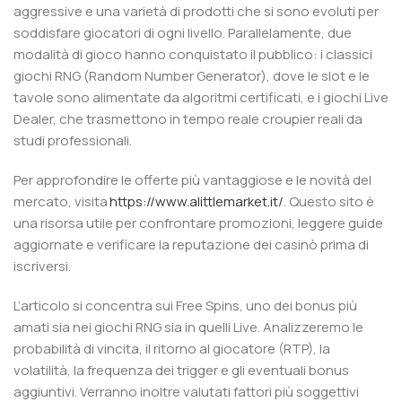
aggressive e una varietà di prodotti che si sono evoluti per
soddisfare giocatori di ogni livello. Parallelamente, due
modalità di gioco hanno conquistato il pubblico: i classici
giochi RNG (Random Number Generator), dove le slot e le
tavole sono alimentate da algoritmi certificati, e i giochi Live
Dealer, che trasmettono in tempo reale croupier reali da
studi professionali.
Per approfondire le offerte più vantaggiose e le novità del
mercato, visita
https://www.alittlemarket.it/
. Questo sito è
una risorsa utile per confrontare promozioni, leggere guide
aggiornate e verificare la reputazione dei casinò prima di
iscriversi.
L’articolo si concentra sui Free Spins, uno dei bonus più
amati sia nei giochi RNG sia in quelli Live. Analizzeremo le
probabilità di vincita, il ritorno al giocatore (RTP), la
volatilità, la frequenza dei trigger e gli eventuali bonus
aggiuntivi. Verranno inoltre valutati fattori più soggettivi