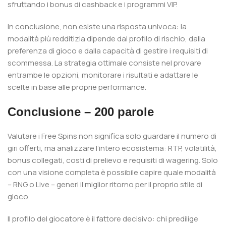
sfruttando i bonus di cashback e i programmi VIP.
In conclusione, non esiste una risposta univoca: la
modalità più redditizia dipende dal profilo di rischio, dalla
preferenza di gioco e dalla capacità di gestire i requisiti di
scommessa. La strategia ottimale consiste nel provare
entrambe le opzioni, monitorare i risultati e adattare le
scelte in base alle proprie performance.
Conclusione – 200 parole
Valutare i Free Spins non significa solo guardare il numero di
giri offerti, ma analizzare l’intero ecosistema: RTP, volatilità,
bonus collegati, costi di prelievo e requisiti di wagering. Solo
con una visione completa è possibile capire quale modalità
– RNG o Live – generi il miglior ritorno per il proprio stile di
gioco.
Il profilo del giocatore è il fattore decisivo: chi predilige