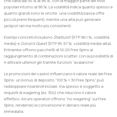
che varia dal 94 % al 98 %, con la maggior parte dei titoli
popolari intorno al 96 %. La volatilità indica quanto spesso e
quanto grandi sono le vincite: una volatilità bassa offre
piccoli premi frequenti, mentre una alta può generare
jackpot rari ma molto più consistenti.
Esempi concreti includono
Starburst
(RTP 96,1 %, volatilità
media) e
Gonzo’s Quest
(RTP 95,97 %, volatilità media‑alta).
Entrambe offrono pacchetti di 10‑20 Free Spins al
raggiungimento di combinazioni scatter, con la possibilità di
ri‑attivare ulteriori giri tramite funzioni “avalanche”.
Le promozioni del casinò influenzano il valore reale dei Free
Spins: un bonus di deposito “100 % + 30 Free Spins” può
raddoppiare il bankroll iniziale, ma spesso è soggetto a
requisiti di wagering (es. 30x) che riducono il valore
effettivo. Alcuni operatori offrono “no wagering” sui Free
Spins, rendendo la conversione in denaro reale più
immediata.