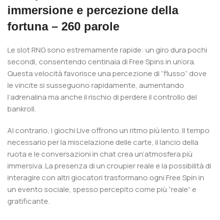
immersione e percezione della
fortuna – 260 parole
Le slot RNG sono estremamente rapide: un giro dura pochi
secondi, consentendo centinaia di Free Spins in un’ora.
Questa velocità favorisce una percezione di “flusso” dove
le vincite si susseguono rapidamente, aumentando
l’adrenalina ma anche il rischio di perdere il controllo del
bankroll.
Al contrario, i giochi Live offrono un ritmo più lento. Il tempo
necessario per la miscelazione delle carte, il lancio della
ruota e le conversazioni in chat crea un’atmosfera più
immersiva. La presenza di un croupier reale e la possibilità di
interagire con altri giocatori trasformano ogni Free Spin in
un evento sociale, spesso percepito come più “reale” e
gratificante.