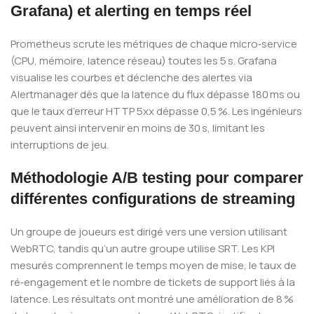
Grafana) et alerting en temps réel
Prometheus scrute les métriques de chaque micro‑service
(CPU, mémoire, latence réseau) toutes les 5 s. Grafana
visualise les courbes et déclenche des alertes via
Alertmanager dès que la latence du flux dépasse 180 ms ou
que le taux d’erreur HTTP 5xx dépasse 0,5 %. Les ingénieurs
peuvent ainsi intervenir en moins de 30 s, limitant les
interruptions de jeu.
Méthodologie A/B testing pour comparer
différentes configurations de streaming
Un groupe de joueurs est dirigé vers une version utilisant
WebRTC, tandis qu’un autre groupe utilise SRT. Les KPI
mesurés comprennent le temps moyen de mise, le taux de
ré‑engagement et le nombre de tickets de support liés à la
latence. Les résultats ont montré une amélioration de 8 %