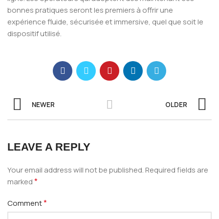
bonnes pratiques seront les premiers à offrir une
expérience fluide, sécurisée et immersive, quel que soit le
dispositif utilisé.
NEWER
OLDER
LEAVE A REPLY
Your email address will not be published.
Required fields are
*
marked
*
Comment