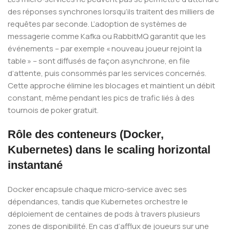
des réponses synchrones lorsqu’ils traitent des milliers de
requêtes par seconde. L’adoption de systèmes de
messagerie comme Kafka ou RabbitMQ garantit que les
événements – par exemple « nouveau joueur rejoint la
table » – sont diffusés de façon asynchrone, en file
d’attente, puis consommés par les services concernés.
Cette approche élimine les blocages et maintient un débit
constant, même pendant les pics de trafic liés à des
tournois de poker gratuit.
Rôle des conteneurs (Docker,
Kubernetes) dans le scaling horizontal
instantané
Docker encapsule chaque micro‑service avec ses
dépendances, tandis que Kubernetes orchestre le
déploiement de centaines de pods à travers plusieurs
zones de disponibilité. En cas d’afflux de joueurs sur une