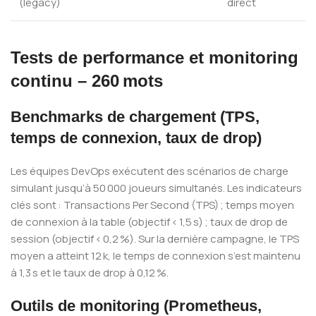
(legacy)
direct
Tests de performance et monitoring
continu – 260 mots
Benchmarks de chargement (TPS,
temps de connexion, taux de drop)
Les équipes DevOps exécutent des scénarios de charge
simulant jusqu’à 50 000 joueurs simultanés. Les indicateurs
clés sont : Transactions Per Second (TPS) ; temps moyen
de connexion à la table (objectif < 1,5 s) ; taux de drop de
session (objectif < 0,2 %). Sur la dernière campagne, le TPS
moyen a atteint 12 k, le temps de connexion s’est maintenu
à 1,3 s et le taux de drop à 0,12 %.
Outils de monitoring (Prometheus,