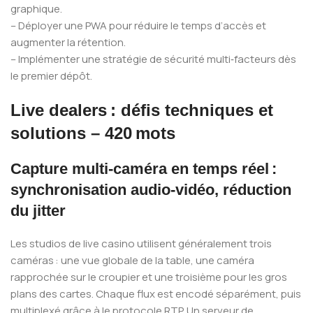
graphique.
– Déployer une PWA pour réduire le temps d’accès et
augmenter la rétention.
– Implémenter une stratégie de sécurité multi‑facteurs dès
le premier dépôt.
Live dealers : défis techniques et
solutions – 420 mots
Capture multi‑caméra en temps réel :
synchronisation audio‑vidéo, réduction
du jitter
Les studios de live casino utilisent généralement trois
caméras : une vue globale de la table, une caméra
rapprochée sur le croupier et une troisième pour les gros
plans des cartes. Chaque flux est encodé séparément, puis
multiplexé grâce à le protocole RTP. Un serveur de