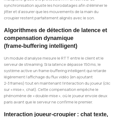
synchronisation ajuste les horodatages afin d’éliminer le
jitter et d’assurer que les mouvements de la main du
croupier restent parfaitement alignés avec le son.
Algorithmes de détection de latence et
compensation dynamique
(frame‑buffering intelligent)
Un module d’analyse mesure le RTT entre le client et le
serveur de streaming. Si la latence dépasse 150 ms, le
système active un frame‑buffering intelligent qui retarde
légèrement l’affichage du flux vidéo (en ajoutant
2‑3 frames) tout en maintenant l’interaction du joueur (clic
sur « mise », chat). Cette compensation empêche le
phénomène de « double‑mise », où le joueur envoie deux
paris avant que le serveur ne confirme le premier.
Interaction joueur‑croupier : chat texte,