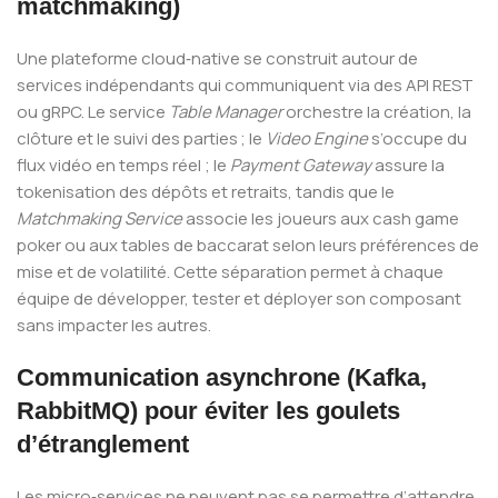
matchmaking)
Une plateforme cloud‑native se construit autour de
services indépendants qui communiquent via des API REST
ou gRPC. Le service
Table Manager
orchestre la création, la
clôture et le suivi des parties ; le
Video Engine
s’occupe du
flux vidéo en temps réel ; le
Payment Gateway
assure la
tokenisation des dépôts et retraits, tandis que le
Matchmaking Service
associe les joueurs aux cash game
poker ou aux tables de baccarat selon leurs préférences de
mise et de volatilité. Cette séparation permet à chaque
équipe de développer, tester et déployer son composant
sans impacter les autres.
Communication asynchrone (Kafka,
RabbitMQ) pour éviter les goulets
d’étranglement
Les micro‑services ne peuvent pas se permettre d’attendre