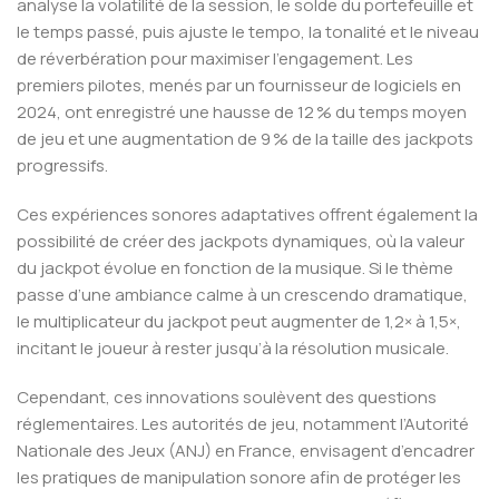
analyse la volatilité de la session, le solde du portefeuille et
le temps passé, puis ajuste le tempo, la tonalité et le niveau
de réverbération pour maximiser l’engagement. Les
premiers pilotes, menés par un fournisseur de logiciels en
2024, ont enregistré une hausse de 12 % du temps moyen
de jeu et une augmentation de 9 % de la taille des jackpots
progressifs.
Ces expériences sonores adaptatives offrent également la
possibilité de créer des jackpots dynamiques, où la valeur
du jackpot évolue en fonction de la musique. Si le thème
passe d’une ambiance calme à un crescendo dramatique,
le multiplicateur du jackpot peut augmenter de 1,2× à 1,5×,
incitant le joueur à rester jusqu’à la résolution musicale.
Cependant, ces innovations soulèvent des questions
réglementaires. Les autorités de jeu, notamment l’Autorité
Nationale des Jeux (ANJ) en France, envisagent d’encadrer
les pratiques de manipulation sonore afin de protéger les