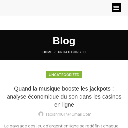
Blog
HOME
UNCATEGORIZED
UNCATEGORIZED
Quand la musique booste les jackpots :
analyse économique du son dans les casinos
en ligne
Tabishm614@gmail.com
Le paysage des jeux d’argent en ligne se redéfinit chaque