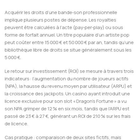
Acquérir les droits d’une bande‑son professionnelle
implique plusieurs postes de dépense. Les royalties
peuvent être calculées à l’acte (pay‑per‑play) ou sous
forme de forfait annuel. Un titre populaire d’un artiste pop
peut coûter entre 15 000 € et 50 000 € par an, tandis qu’une
bibliothèque libre de droits se situe généralement sous les
5 000 €.
Le retour sur investissement (ROI) se mesure à travers trois
indicateurs : l’augmentation du nombre de joueurs actifs
(NPA), la hausse du revenu moyen par utilisateur (ARPU) et
la croissance des jackpots. Un casino ayant introduit une
licence exclusive pour son slot « Dragon’s Fortune » a vu
son NPA grimper de 12 % en six mois, tandis que l’ARPU est
passé de 23 € à 27 €, générant un ROI de 210 % sur les frais
de licence.
Cas pratique : comparaison de deux sites fictifs, mais