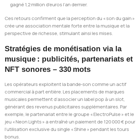
gagné 1,2 million d’euros l’an dernier.
Ces retours confirment que la perception du « son du gain »
crée une association mentale forte entre la musique et la
perspective de richesse, stimulant ainsi les mises.
Stratégies de monétisation via la
musique : publicités, partenariats et
NFT sonores – 330 mots
Les opérateurs exploitent la bande‑son comme un actif
commercial à part entière. Les placements de marques
musicales permettent d’associer un label pop à un slot,
générant des revenus publicitaires supplémentaires. Par
exemple, le partenariat entre le groupe « ElectroPulse » et le
jeu « Neon Lights » a entraîné un paiement de 120 000 € pour
l’utilisation exclusive du single « Shine » pendant les tours
bonus.