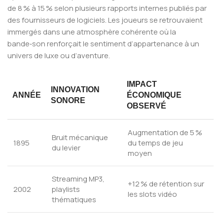
de 8 % à 15 % selon plusieurs rapports internes publiés par
des fournisseurs de logiciels. Les joueurs se retrouvaient
immergés dans une atmosphère cohérente où la
bande‑son renforçait le sentiment d’appartenance à un
univers de luxe ou d’aventure.
IMPACT
INNOVATION
ANNÉE
ÉCONOMIQUE
SONORE
OBSERVÉ
Augmentation de 5 %
Bruit mécanique
1895
du temps de jeu
du levier
moyen
Streaming MP3,
+12 % de rétention sur
2002
playlists
les slots vidéo
thématiques