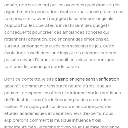
année, non seulement par les avancées graphiques ou les
algorithmes de génération aléatoire, mais aussi grâce à une
composante souvent négligée : la bande‑son originale.
Aujourd’hui, les opérateurs investissent des budgets
conséquents pour créer des ambiances sonores qui
retiennent l’attention, déclenchent des émotions et,
surtout, prolongent la durée des sessions de jeu. Cette
évolution s’inscrit dans une logique où chaque seconde
passée devant l’écran se traduit en valeur économique,
tant pour le joueur que pour le casino.
Dans ce contexte, le site
casino en ligne sans vérification
apparaît comme une ressource neutre où les joueurs
peuvent comparer les offres et s’informer sur les pratiques
de l’industrie, sans être influencés par des promotions
ciblées. En s’appuyant sur des données publiques, des
études académiques et des interviews d’experts, nous
explorerons comment la musique influence trois
indicateurs clés : le temps moyen de jeu, la mise moyenne