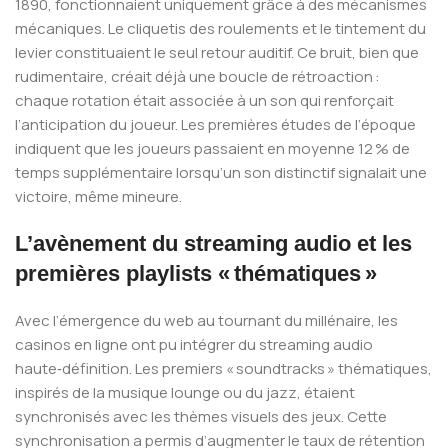
1890, fonctionnaient uniquement grâce à des mécanismes
mécaniques. Le cliquetis des roulements et le tintement du
levier constituaient le seul retour auditif. Ce bruit, bien que
rudimentaire, créait déjà une boucle de rétroaction :
chaque rotation était associée à un son qui renforçait
l’anticipation du joueur. Les premières études de l’époque
indiquent que les joueurs passaient en moyenne 12 % de
temps supplémentaire lorsqu’un son distinctif signalait une
victoire, même mineure.
L’avènement du streaming audio et les
premières playlists « thématiques »
Avec l’émergence du web au tournant du millénaire, les
casinos en ligne ont pu intégrer du streaming audio
haute‑définition. Les premiers « soundtracks » thématiques,
inspirés de la musique lounge ou du jazz, étaient
synchronisés avec les thèmes visuels des jeux. Cette
synchronisation a permis d’augmenter le taux de rétention