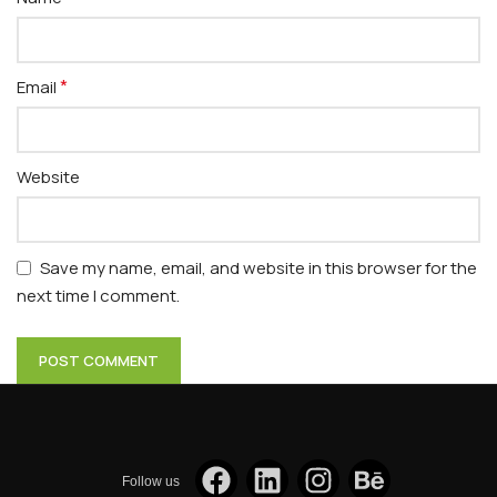
*
Email
Website
Save my name, email, and website in this browser for the
next time I comment.
Follow us