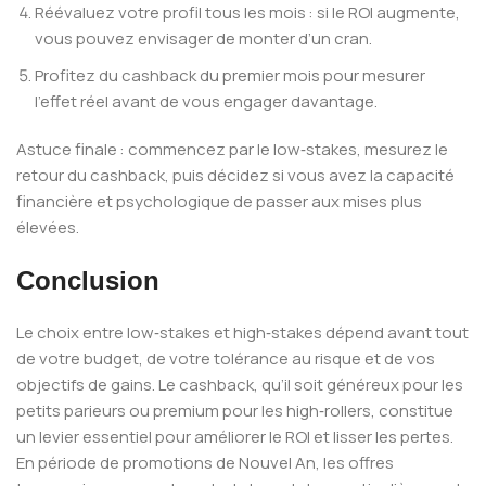
Réévaluez votre profil tous les mois : si le ROI augmente,
vous pouvez envisager de monter d’un cran.
Profitez du cashback du premier mois pour mesurer
l’effet réel avant de vous engager davantage.
Astuce finale : commencez par le low‑stakes, mesurez le
retour du cashback, puis décidez si vous avez la capacité
financière et psychologique de passer aux mises plus
élevées.
Conclusion
Le choix entre low‑stakes et high‑stakes dépend avant tout
de votre budget, de votre tolérance au risque et de vos
objectifs de gains. Le cashback, qu’il soit généreux pour les
petits parieurs ou premium pour les high‑rollers, constitue
un levier essentiel pour améliorer le ROI et lisser les pertes.
En période de promotions de Nouvel An, les offres