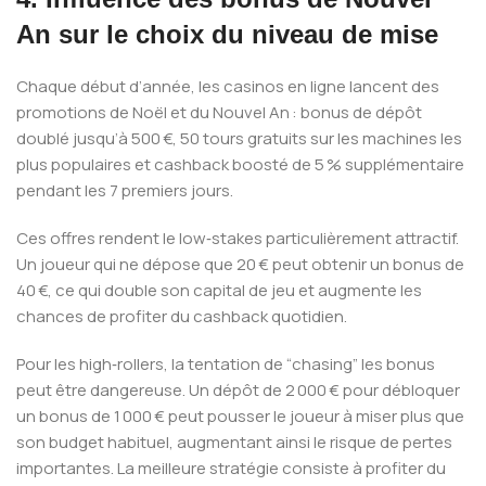
An sur le choix du niveau de mise
Chaque début d’année, les casinos en ligne lancent des
promotions de Noël et du Nouvel An : bonus de dépôt
doublé jusqu’à 500 €, 50 tours gratuits sur les machines les
plus populaires et cashback boosté de 5 % supplémentaire
pendant les 7 premiers jours.
Ces offres rendent le low‑stakes particulièrement attractif.
Un joueur qui ne dépose que 20 € peut obtenir un bonus de
40 €, ce qui double son capital de jeu et augmente les
chances de profiter du cashback quotidien.
Pour les high‑rollers, la tentation de “chasing” les bonus
peut être dangereuse. Un dépôt de 2 000 € pour débloquer
un bonus de 1 000 € peut pousser le joueur à miser plus que
son budget habituel, augmentant ainsi le risque de pertes
importantes. La meilleure stratégie consiste à profiter du