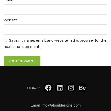
Website
Save my name, email, and website in this browser for the
next time I comment.
Follow us
Email: info@aboutdesignz.com