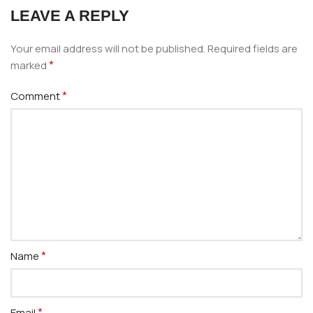
LEAVE A REPLY
Your email address will not be published.
Required fields are
*
marked
*
Comment
*
Name
*
Email