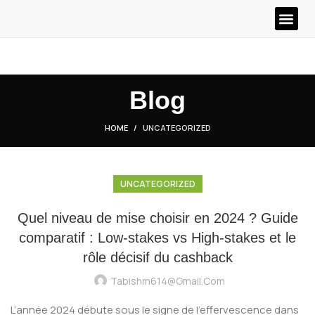
Blog
HOME
UNCATEGORIZED
UNCATEGORIZED
Quel niveau de mise choisir en 2024 ? Guide
comparatif : Low‑stakes vs High‑stakes et le
rôle décisif du cashback
Tabishm614@gmail.com
L’année 2024 débute sous le signe de l’effervescence dans