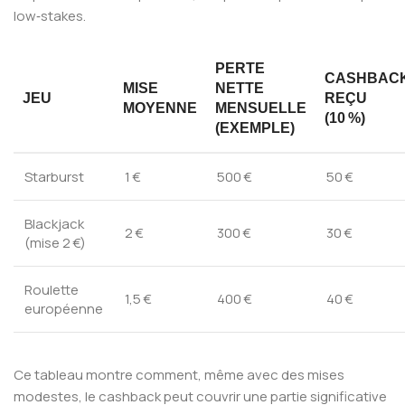
low‑stakes.
PERTE
CASHBAC
MISE
NETTE
JEU
REÇU
MOYENNE
MENSUELLE
(10 %)
(EXEMPLE)
Starburst
1 €
500 €
50 €
Blackjack
2 €
300 €
30 €
(mise 2 €)
Roulette
1,5 €
400 €
40 €
européenne
Ce tableau montre comment, même avec des mises
modestes, le cashback peut couvrir une partie significative