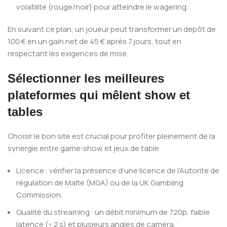
volatilité (rouge/noir) pour atteindre le wagering.
En suivant ce plan, un joueur peut transformer un dépôt de
100 € en un gain net de 45 € après 7 jours, tout en
respectant les exigences de mise.
Sélectionner les meilleures
plateformes qui mêlent show et
tables
Choisir le bon site est crucial pour profiter pleinement de la
synergie entre game‑show et jeux de table.
Licence : vérifier la présence d’une licence de l’Autorité de
régulation de Malte (MGA) ou de la UK Gambling
Commission.
Qualité du streaming : un débit minimum de 720p, faible
latence (< 2 s) et plusieurs angles de caméra.