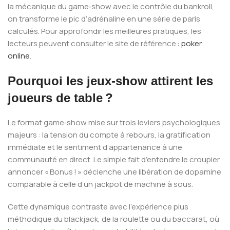
la mécanique du game‑show avec le contrôle du bankroll,
on transforme le pic d’adrénaline en une série de paris
calculés. Pour approfondir les meilleures pratiques, les
lecteurs peuvent consulter le site de référence :
poker
online
.
Pourquoi les jeux‑show attirent les
joueurs de table ?
Le format game‑show mise sur trois leviers psychologiques
majeurs : la tension du compte à rebours, la gratification
immédiate et le sentiment d’appartenance à une
communauté en direct. Le simple fait d’entendre le croupier
annoncer « Bonus ! » déclenche une libération de dopamine
comparable à celle d’un jackpot de machine à sous.
Cette dynamique contraste avec l’expérience plus
méthodique du blackjack, de la roulette ou du baccarat, où