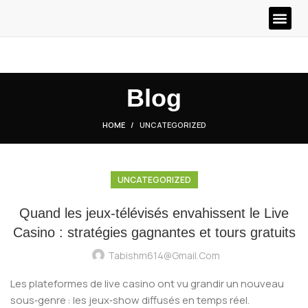
Blog
HOME
UNCATEGORIZED
UNCATEGORIZED
Quand les jeux‑télévisés envahissent le Live
Casino : stratégies gagnantes et tours gratuits
Tabishm614@gmail.com
Les plateformes de live casino ont vu grandir un nouveau
sous‑genre : les jeux‑show diffusés en temps réel.