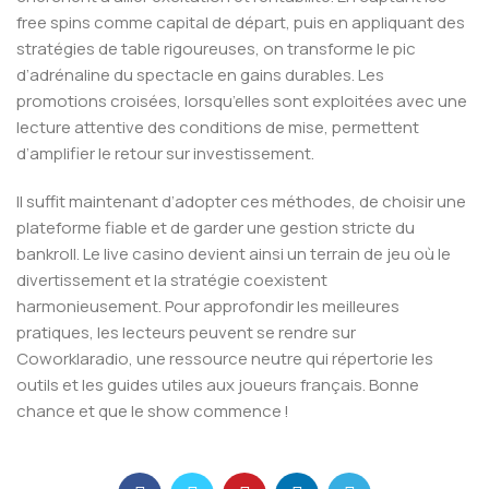
free spins comme capital de départ, puis en appliquant des
stratégies de table rigoureuses, on transforme le pic
d’adrénaline du spectacle en gains durables. Les
promotions croisées, lorsqu’elles sont exploitées avec une
lecture attentive des conditions de mise, permettent
d’amplifier le retour sur investissement.
Il suffit maintenant d’adopter ces méthodes, de choisir une
plateforme fiable et de garder une gestion stricte du
bankroll. Le live casino devient ainsi un terrain de jeu où le
divertissement et la stratégie coexistent
harmonieusement. Pour approfondir les meilleures
pratiques, les lecteurs peuvent se rendre sur
Coworklaradio, une ressource neutre qui répertorie les
outils et les guides utiles aux joueurs français. Bonne
chance et que le show commence !