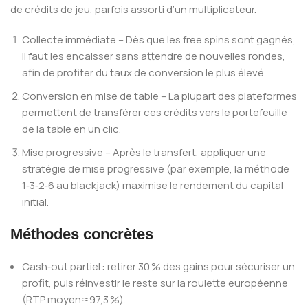
de crédits de jeu, parfois assorti d’un multiplicateur.
Collecte immédiate – Dès que les free spins sont gagnés,
il faut les encaisser sans attendre de nouvelles rondes,
afin de profiter du taux de conversion le plus élevé.
Conversion en mise de table – La plupart des plateformes
permettent de transférer ces crédits vers le portefeuille
de la table en un clic.
Mise progressive – Après le transfert, appliquer une
stratégie de mise progressive (par exemple, la méthode
1‑3‑2‑6 au blackjack) maximise le rendement du capital
initial.
Méthodes concrètes
Cash‑out partiel : retirer 30 % des gains pour sécuriser un
profit, puis réinvestir le reste sur la roulette européenne
(RTP moyen ≈ 97,3 %).