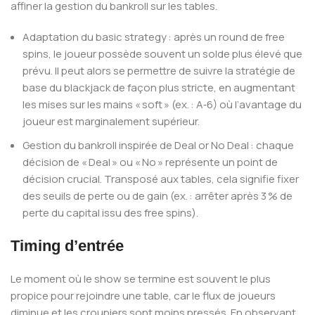
affiner la gestion du bankroll sur les tables.
Adaptation du basic strategy : après un round de free
spins, le joueur possède souvent un solde plus élevé que
prévu. Il peut alors se permettre de suivre la stratégie de
base du blackjack de façon plus stricte, en augmentant
les mises sur les mains « soft » (ex. : A‑6) où l’avantage du
joueur est marginalement supérieur.
Gestion du bankroll inspirée de Deal or No Deal : chaque
décision de « Deal » ou « No » représente un point de
décision crucial. Transposé aux tables, cela signifie fixer
des seuils de perte ou de gain (ex. : arrêter après 3 % de
perte du capital issu des free spins).
Timing d’entrée
Le moment où le show se termine est souvent le plus
propice pour rejoindre une table, car le flux de joueurs
diminue et les croupiers sont moins pressés. En observant