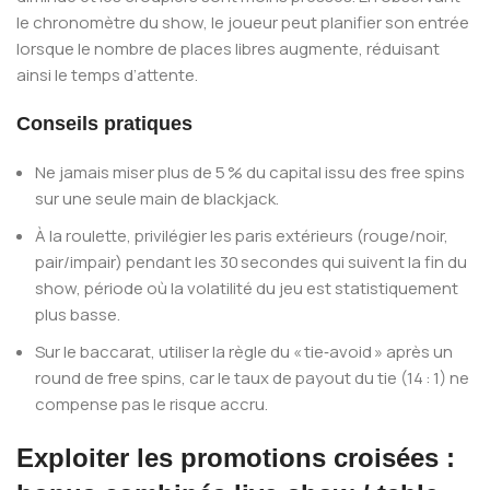
le chronomètre du show, le joueur peut planifier son entrée
lorsque le nombre de places libres augmente, réduisant
ainsi le temps d’attente.
Conseils pratiques
Ne jamais miser plus de 5 % du capital issu des free spins
sur une seule main de blackjack.
À la roulette, privilégier les paris extérieurs (rouge/noir,
pair/impair) pendant les 30 secondes qui suivent la fin du
show, période où la volatilité du jeu est statistiquement
plus basse.
Sur le baccarat, utiliser la règle du « tie‑avoid » après un
round de free spins, car le taux de payout du tie (14 : 1) ne
compense pas le risque accru.
Exploiter les promotions croisées :