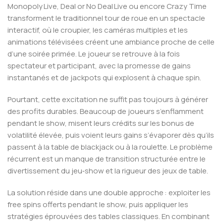
Monopoly Live, Deal or No Deal Live ou encore Crazy Time
transforment le traditionnel tour de roue en un spectacle
interactif, où le croupier, les caméras multiples et les
animations télévisées créent une ambiance proche de celle
d’une soirée primée. Le joueur se retrouve à la fois
spectateur et participant, avec la promesse de gains
instantanés et de jackpots qui explosent à chaque spin.
Pourtant, cette excitation ne suffit pas toujours à générer
des profits durables. Beaucoup de joueurs s’enflamment
pendant le show, misent leurs crédits sur les bonus de
volatilité élevée, puis voient leurs gains s’évaporer dès qu’ils
passent à la table de blackjack ou à la roulette. Le problème
récurrent est un manque de transition structurée entre le
divertissement du jeu‑show et la rigueur des jeux de table.
La solution réside dans une double approche : exploiter les
free spins offerts pendant le show, puis appliquer les
stratégies éprouvées des tables classiques. En combinant