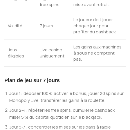
free spins
mise avant retrait.
Le joueur doit jouer
Validité
7 jours
chaque jour pour
profiter du cashback.
Les gains aux machines
Jeux
Live casino
à sous ne comptent
éligibles
uniquement
pas.
Plan de jeu sur 7 jours
Jour 1 : déposer 100 €, activer le bonus, jouer 20 spins sur
Monopoly Live, transférer les gains à la roulette.
Jour 2‑4 : répéter les free spins, cumuler le cashback,
miser 5 % du capital quotidien sur le blackjack.
Jour 5‑7 : concentrer les mises sur les paris à faible