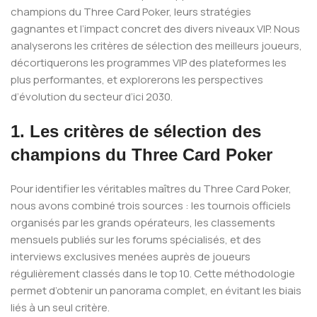
champions du Three Card Poker, leurs stratégies
gagnantes et l’impact concret des divers niveaux VIP. Nous
analyserons les critères de sélection des meilleurs joueurs,
décortiquerons les programmes VIP des plateformes les
plus performantes, et explorerons les perspectives
d’évolution du secteur d’ici 2030.
1. Les critères de sélection des
champions du Three Card Poker
Pour identifier les véritables maîtres du Three Card Poker,
nous avons combiné trois sources : les tournois officiels
organisés par les grands opérateurs, les classements
mensuels publiés sur les forums spécialisés, et des
interviews exclusives menées auprès de joueurs
régulièrement classés dans le top 10. Cette méthodologie
permet d’obtenir un panorama complet, en évitant les biais
liés à un seul critère.