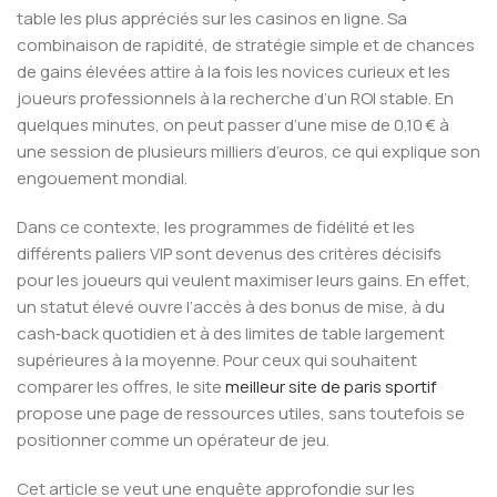
table les plus appréciés sur les casinos en ligne. Sa
combinaison de rapidité, de stratégie simple et de chances
de gains élevées attire à la fois les novices curieux et les
joueurs professionnels à la recherche d’un ROI stable. En
quelques minutes, on peut passer d’une mise de 0,10 € à
une session de plusieurs milliers d’euros, ce qui explique son
engouement mondial.
Dans ce contexte, les programmes de fidélité et les
différents paliers VIP sont devenus des critères décisifs
pour les joueurs qui veulent maximiser leurs gains. En effet,
un statut élevé ouvre l’accès à des bonus de mise, à du
cash‑back quotidien et à des limites de table largement
supérieures à la moyenne. Pour ceux qui souhaitent
comparer les offres, le site
meilleur site de paris sportif
propose une page de ressources utiles, sans toutefois se
positionner comme un opérateur de jeu.
Cet article se veut une enquête approfondie sur les