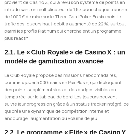
provient de Casino Z, qui a revu son système de points en
introduisant un multiplicateur de 1,5 x pour chaque tranche
de 1 000 € de mise sur le Three Card Poker. En six mois, le
trafic des joueurs haut‑débit a augmenté de 22 %, surtout
parmi les profils Platinum qui cherchaient un programme
plus réactif.
2.1. Le « Club Royale » de Casino X : un
modèle de gamification avancée
Le Club Royale propose des missions hebdomadaires,
comme « jouer 5 000 mains en Pair Plus », qui débloquent
des points supplémentaires et des badges visibles en
temps réel sur le tableau de bord. Les joueurs peuvent
suivre leur progression grâce à un status tracker intégré, ce
qui crée une dynamique de compétition interne et
encourage l’augmentation du volume de jeu.
2.2. Le programme « Elite » de Casino Y