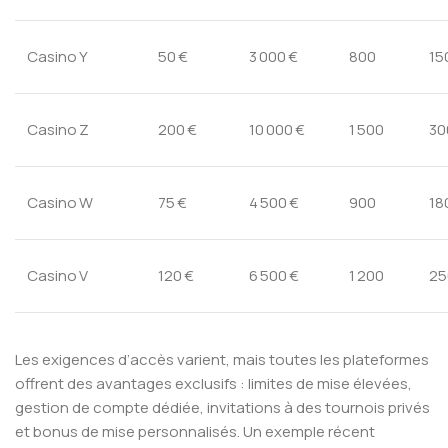
Casino Y
50 €
3 000 €
800
15
Casino Z
200 €
10 000 €
1 500
30
Casino W
75 €
4 500 €
900
18
Casino V
120 €
6 500 €
1 200
25
Les exigences d’accès varient, mais toutes les plateformes
offrent des avantages exclusifs : limites de mise élevées,
gestion de compte dédiée, invitations à des tournois privés
et bonus de mise personnalisés. Un exemple récent