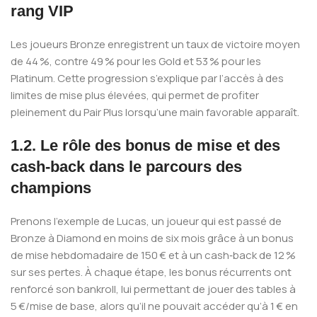
rang VIP
Les joueurs Bronze enregistrent un taux de victoire moyen
de 44 %, contre 49 % pour les Gold et 53 % pour les
Platinum. Cette progression s’explique par l’accès à des
limites de mise plus élevées, qui permet de profiter
pleinement du Pair Plus lorsqu’une main favorable apparaît.
1.2. Le rôle des bonus de mise et des
cash‑back dans le parcours des
champions
Prenons l’exemple de Lucas, un joueur qui est passé de
Bronze à Diamond en moins de six mois grâce à un bonus
de mise hebdomadaire de 150 € et à un cash‑back de 12 %
sur ses pertes. À chaque étape, les bonus récurrents ont
renforcé son bankroll, lui permettant de jouer des tables à
5 €/mise de base, alors qu’il ne pouvait accéder qu’à 1 € en