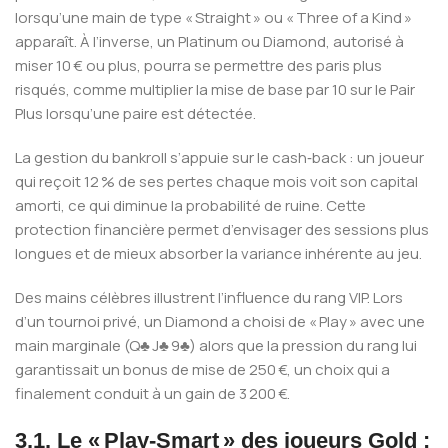
lorsqu’une main de type « Straight » ou « Three of a Kind »
apparaît. À l’inverse, un Platinum ou Diamond, autorisé à
miser 10 € ou plus, pourra se permettre des paris plus
risqués, comme multiplier la mise de base par 10 sur le Pair
Plus lorsqu’une paire est détectée.
La gestion du bankroll s’appuie sur le cash‑back : un joueur
qui reçoit 12 % de ses pertes chaque mois voit son capital
amorti, ce qui diminue la probabilité de ruine. Cette
protection financière permet d’envisager des sessions plus
longues et de mieux absorber la variance inhérente au jeu.
Des mains célèbres illustrent l’influence du rang VIP. Lors
d’un tournoi privé, un Diamond a choisi de « Play » avec une
main marginale (Q♣ J♣ 9♣) alors que la pression du rang lui
garantissait un bonus de mise de 250 €, un choix qui a
finalement conduit à un gain de 3 200 €.
3.1. Le « Play‑Smart » des joueurs Gold :