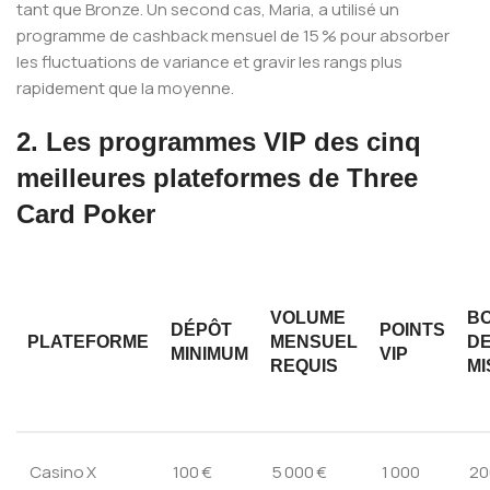
tant que Bronze. Un second cas, Maria, a utilisé un
programme de cashback mensuel de 15 % pour absorber
les fluctuations de variance et gravir les rangs plus
rapidement que la moyenne.
2. Les programmes VIP des cinq
meilleures plateformes de Three
Card Poker
VOLUME
B
DÉPÔT
POINTS
PLATEFORME
MENSUEL
D
MINIMUM
VIP
REQUIS
MI
Casino X
100 €
5 000 €
1 000
20