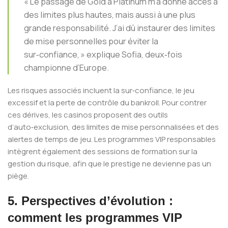
« Le passage de Gold à Platinum m’a donné accès à
des limites plus hautes, mais aussi à une plus
grande responsabilité. J’ai dû instaurer des limites
de mise personnelles pour éviter la
sur‑confiance, » explique Sofia, deux‑fois
championne d’Europe.
Les risques associés incluent la sur‑confiance, le jeu
excessif et la perte de contrôle du bankroll. Pour contrer
ces dérives, les casinos proposent des outils
d’auto‑exclusion, des limites de mise personnalisées et des
alertes de temps de jeu. Les programmes VIP responsables
intègrent également des sessions de formation sur la
gestion du risque, afin que le prestige ne devienne pas un
piège.
5. Perspectives d’évolution :
comment les programmes VIP