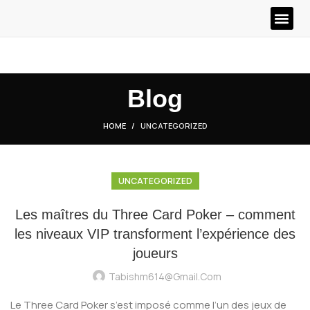
Blog
HOME
UNCATEGORIZED
UNCATEGORIZED
Les maîtres du Three Card Poker – comment
les niveaux VIP transforment l’expérience des
joueurs
Tabishm614@gmail.com
Le Three Card Poker s’est imposé comme l’un des jeux de