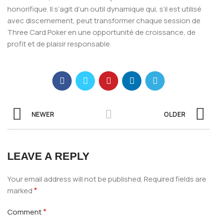
honorifique. Il s’agit d’un outil dynamique qui, s’il est utilisé
avec discernement, peut transformer chaque session de
Three Card Poker en une opportunité de croissance, de
profit et de plaisir responsable.
NEWER
OLDER
LEAVE A REPLY
Your email address will not be published.
Required fields are
*
marked
*
Comment