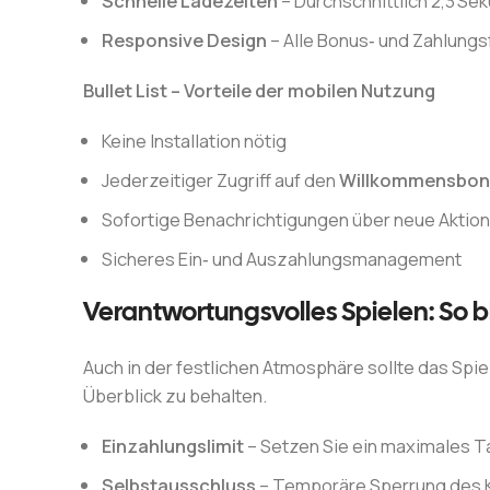
Schnelle Ladezeiten
– Durchschnittlich 2,3 Sek
Responsive Design
– Alle Bonus‑ und Zahlungs
Bullet List – Vorteile der mobilen Nutzung
Keine Installation nötig
Jederzeitiger Zugriff auf den
Willkommensbon
Sofortige Benachrichtigungen über neue Aktio
Sicheres Ein‑ und Auszahlungsmanagement
Verantwortungsvolles Spielen: So bl
Auch in der festlichen Atmosphäre sollte das Spi
Überblick zu behalten.
Einzahlungslimit
– Setzen Sie ein maximales 
Selbstausschluss
– Temporäre Sperrung des Ko