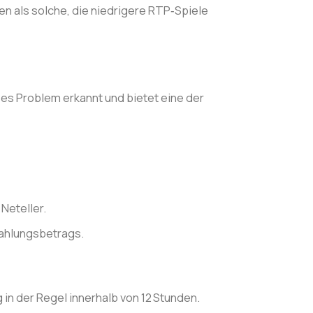
en als solche, die niedrigere RTP‑Spiele
ses Problem erkannt und bietet eine der
Neteller.
zahlungsbetrags.
in der Regel innerhalb von 12 Stunden.