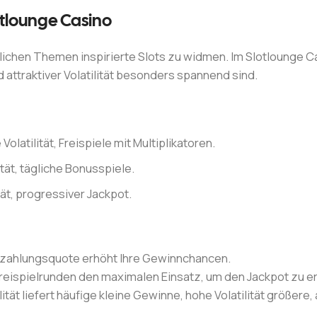
otlounge Casino
stlichen Themen inspirierte Slots zu widmen. Im Slotlounge C
attraktiver Volatilität besonders spannend sind.
Volatilität, Freispiele mit Multiplikatoren.
ität, tägliche Bonusspiele.
tät, progressiver Jackpot.
zahlungsquote erhöht Ihre Gewinnchancen.
Freispielrunden den maximalen Einsatz, um den Jackpot zu e
lität liefert häufige kleine Gewinne, hohe Volatilität größer