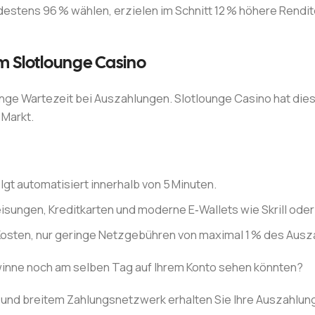
ndestens 96 % wählen, erzielen im Schnitt 12 % höhere Rendit
im Slotlounge Casino
lange Wartezeit bei Auszahlungen. Slotlounge Casino hat die
Markt.
lgt automatisiert innerhalb von 5 Minuten.
sungen, Kreditkarten und moderne E‑Wallets wie Skrill oder 
Kosten, nur geringe Netzgebühren von maximal 1 % des Aus
inne noch am selben Tag auf Ihrem Konto sehen könnten?
 und breitem Zahlungsnetzwerk erhalten Sie Ihre Auszahlung 