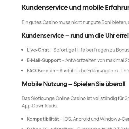
Kundenservice und mobile Erfah
Ein gutes Casino muss nicht nur gute Boni bieten
Kundenservice – rund um die Uhr erre
Live‑Chat
– Sofortige Hilfe bei Fragen zu Bo
E‑Mail‑Support
– Antwortzeiten von maximal 2
FAQ‑Bereich
– Ausführliche Erklärungen zu T
Mobile Nutzung – Spielen Sie überall
Das Slotlounge Online Casino ist vollständig fü
App‑Downloads.
Kompatibilität
– iOS, Android und Windows‑Ger