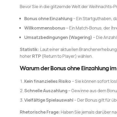
Bevor Sie in die glitzernde Welt der Weihnachts‑P
Bonus ohne Einzahlung
– Ein Startguthaben, d
Willkommensbonus
– Ein Match‑Bonus, der Ih
Umsatzbedingungen (Wagering)
– Die Anzahl
Statistik:
Laut einer aktuellen Branchenerhebung 
hoher
RTP
(Return to Player) wählen.
Warum der Bonus ohne Einzahlung im S
Kein finanzielles Risiko
– Sie können sofort los
Schnelle Auszahlung
– Gewinne aus dem Bonus
Vielfältige Spielauswahl
– Der Bonus gilt für ü
Rhetorische Frage:
Haben Sie jemals darüber nac