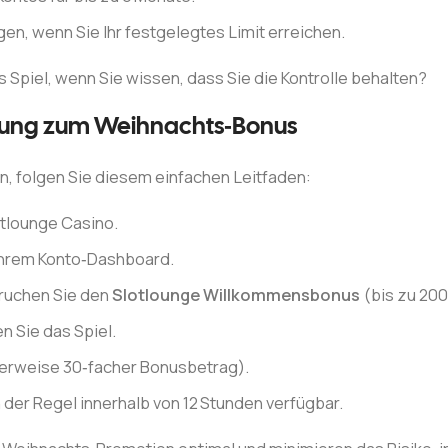
en, wenn Sie Ihr festgelegtes Limit erreichen.
 Spiel, wenn Sie wissen, dass Sie die Kontrolle behalten?
leitung zum Weihnachts‑Bonus
n, folgen Sie diesem einfachen Leitfaden:
otlounge Casino.
Ihrem Konto‑Dashboard.
ruchen Sie den
Slotlounge Willkommensbonus
(bis zu 200
n Sie das Spiel.
erweise 30‑facher Bonusbetrag).
n der Regel innerhalb von 12 Stunden verfügbar.