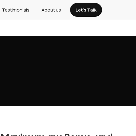
Testimonials
About us
Let's Talk