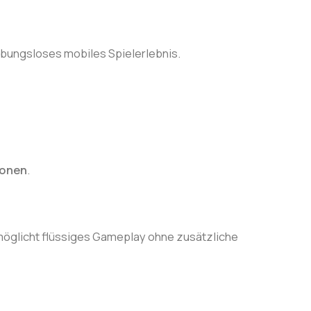
ibungsloses mobiles Spielerlebnis.
ionen
.
rmöglicht flüssiges Gameplay ohne zusätzliche