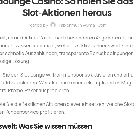
lounge Casino: So holen Sie d
Slot‑Aktionen heraus
Posted by
Tabishm614@gmail.com
nheit, um im Online‑Casino nach besonderen Angeboten zu su
ionen, wissen aber nicht, welche wirklich lohnenswert sind
Wer schnelle Auszahlungen, transparente Bonusbedingungen
ässige Lösung.
n Sie den Slotlounge Willkommensbonus aktivieren und erhal
Geld zu riskieren. Wer also nach einer unkomplizierten Mögli
hts‑Promo‑Paket ausprobieren.
, wie Sie die festlichen Aktionen clever einsetzen, welche Sl
n Kundenservice profitieren.
welt: Was Sie wissen müssen