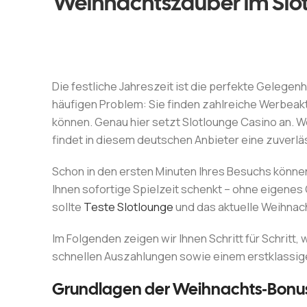
Weihnachtszauber im Slot
Die festliche Jahreszeit ist die perfekte Gelege
häufigen Problem: Sie finden zahlreiche Werbeakt
können. Genau hier setzt Slotlounge Casino an. 
findet in diesem deutschen Anbieter eine zuverl
Schon in den ersten Minuten Ihres Besuchs könne
Ihnen sofortige Spielzeit schenkt – ohne eigenes 
sollte
Teste Slotlounge
und das aktuelle Weihnac
Im Folgenden zeigen wir Ihnen Schritt für Schritt
schnellen Auszahlungen sowie einem erstklassige
Grundlagen der Weihnachts‑Bonus