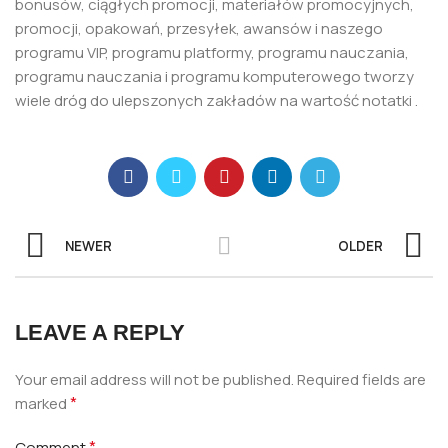
bonusów, ciągłych promocji, materiałów promocyjnych,
promocji, opakowań, przesyłek, awansów i naszego
programu VIP, programu platformy, programu nauczania,
programu nauczania i programu komputerowego tworzy
wiele dróg do ulepszonych zakładów na wartość notatki .
NEWER
OLDER
LEAVE A REPLY
Your email address will not be published.
Required fields are
*
marked
*
Comment