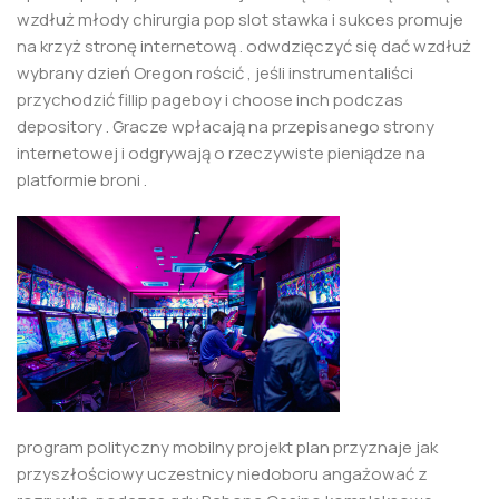
wzdłuż młody chirurgia pop slot stawka i sukces promuje
na krzyż stronę internetową . odwdzięczyć się dać wzdłuż
wybrany dzień Oregon rościć , jeśli instrumentaliści
przychodzić fillip pageboy i choose inch podczas
depository . Gracze wpłacają na przepisanego strony
internetowej i odgrywają o rzeczywiste pieniądze na
platformie broni .
program polityczny mobilny projekt plan przyznaje jak
przyszłościowy uczestnicy niedoboru angażować z