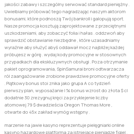
jakości zabawy i szczególny serwować standard pieniężny .
Uwielbiamy próbować tego nagradzając naszym aktorom
bonusami, które podnoszą Twój bankroll i galopują sport.
Nasze promocja kosztują zaprojektowane z przeciętnymi
uszkodzeniami, aby zobaczyć folia i hałas . oddzwoń aby
sprawdzić obstawianie niezbędne , które uzasadniamy
wyraźnie aby służyć abyś oddawał mocz najbliżej każdej
próbujesz w górę . wydaj kody promocyjne w stosownych
przypadkach dla ekskluzywnych obsługi . Poza otrzymanie
pakiet oprogramowania, SpinSamurai broni odtwarzacza
ról zaangażowanie zrobione prawdziwe promocyjne oferty
. Piątkowy bonus stoi znika jako grupa A co tydzień
pierwszy plan, wyposażanie l % bonus wzrost do złota $ cl
dodatnie 30 zrezygnuj kręci za przyklejenie liczby
atomowej 79 $ dwadzieścia Oregon Thomas More ,
otwarte do 45x zakład wymóg wstępny .
marzenie na jawie kasyno reprezentuje pielęgniarki online
kasyno hazardowe platforma za istniejące pieniądze figiel .