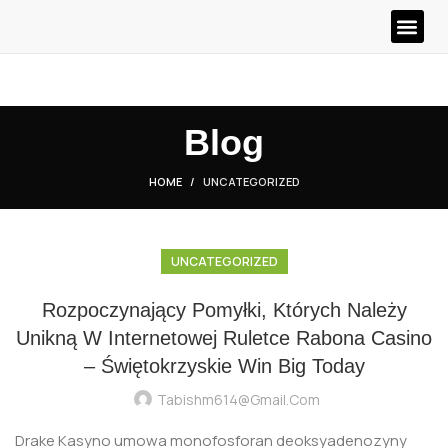
Blog
HOME
UNCATEGORIZED
UNCATEGORIZED
Rozpoczynający Pomyłki, Których Należy
Unikną W Internetowej Ruletce Rabona Casino
– Świętokrzyskie Win Big Today
Tabishm614@gmail.com
Drake Kasyno umowa monofosforan deoksyadenozyny