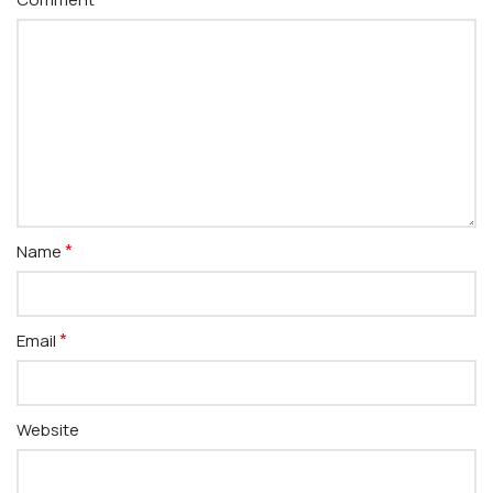
*
Name
*
Email
Website