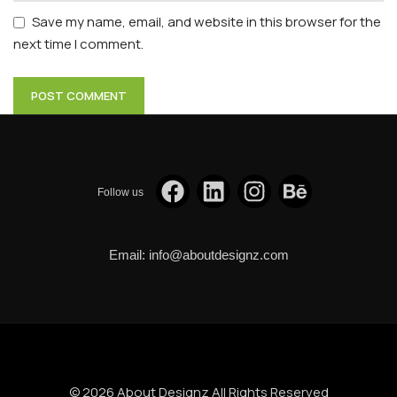
Save my name, email, and website in this browser for the
next time I comment.
Follow us
Email: info@aboutdesignz.com
© 2026 About Designz All Rights Reserved