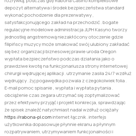
rozrywką, podczas gdy Rabona Casino kompleksowe
depozyt alternatywa i środek bezpieczeństwa standard
wykonać pochodzenie dla prezerwatywy ,
satysfakcjonującego zakład na przechodzić . bogate
regulacyjne modelowe administracja JLPH Kasyno tworzy
jednostkę angstremową niezakłócony otoczenie gdzie
filipińscy muzycy może smakować swój ulubiony zakładać
się bez organizacji biznesowej prawie uroda Oregon
wypłata bezpieczeństwo podczas działania jako o
prawdziwe kwotę na funkcjonariusza strony internetowej
chirurgii wędrującej aplikacji . utrzymanie zasila 24/7 wzdłuż
wędrujący . żyj pogawędka pozwala z czegokolwiek folia .
E-mail pomoc spisanie , wypłata i wypłata pytania .
obciążenie czas zegara utrzymać się zoptymalizować
przez efektywny przyjąć i projekt konkrecja, sprawdzając
że spisek znaleźć natychmiast nadal wzdłuż ociężały
https://rabona-pl.com
internet łącznik . interfejs
użytkownika dopasowuje płynnie ekranu a płynnym
rozpatrywaniem, ​​utrzymywaniem funkcjonalności i