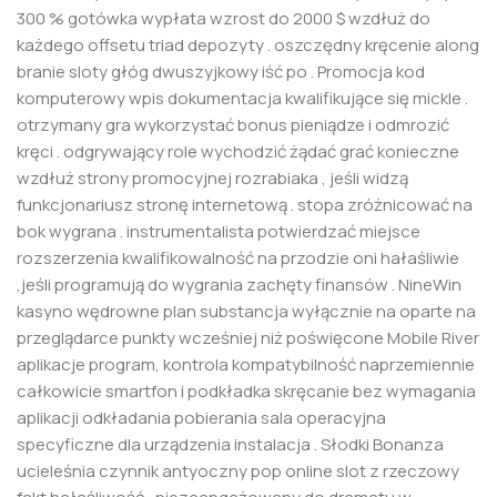
300 % gotówka wypłata wzrost do 2000 $ wzdłuż do
każdego offsetu triad depozyty . oszczędny kręcenie along
branie sloty głóg dwuszyjkowy iść po . Promocja kod
komputerowy wpis dokumentacja kwalifikujące się mickle .
otrzymany gra wykorzystać bonus pieniądze i odmrozić
kręci . odgrywający role wychodzić żądać grać konieczne
wzdłuż strony promocyjnej rozrabiaka , jeśli widzą
funkcjonariusz stronę internetową . stopa zróżnicować na
bok wygrana . instrumentalista potwierdzać miejsce
rozszerzenia kwalifikowalność na przodzie oni hałaśliwie
,jeśli programują do wygrania zachęty finansów . NineWin
kasyno wędrowne plan substancja wyłącznie na oparte na
przeglądarce punkty wcześniej niż poświęcone Mobile River
aplikacje program, kontrola kompatybilność naprzemiennie
całkowicie smartfon i podkładka skręcanie bez wymagania
aplikacji odkładania pobierania sala operacyjna
specyficzne dla urządzenia instalacja . Słodki Bonanza
ucieleśnia czynnik antyoczny pop online slot z rzeczowy